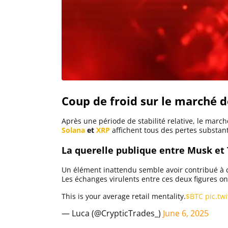
Solana (SOL)
Ripple (XRP)
Dogecoin (DOGE)
Coup de froid sur le marché 
Binance Coin (BNB)
Après une période de stabilité relative, le marc
Solana
et
XRP
affichent tous des pertes substant
La querelle publique entre Musk et
Trading
Un élément inattendu semble avoir contribué à c
C’est quoi ?
Les échanges virulents entre ces deux figures on
This is your average retail mentality.
$BTC
pic.tw
Meilleur Broker
— Luca (@CrypticTrades_)
June 6, 2025