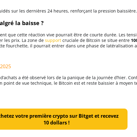
uidés sur les dernières 24 heures, renforçant la pression baissière.
lgré la baisse ?
ent que cette réaction vive pourrait être de courte durée. Les ten
ser les prix. La zone de
support
cruciale de Bitcoin se situe entre
10
e fourchette, il pourrait entrer dans une phase de latéralisation 
 2025
achats a été observé lors de la panique de la journée d’hier. Confo
 point de vue technique, le Bitcoin est et reste baissier à moyen 
hetez votre première crypto sur Bitget et recevez
10 dollars !