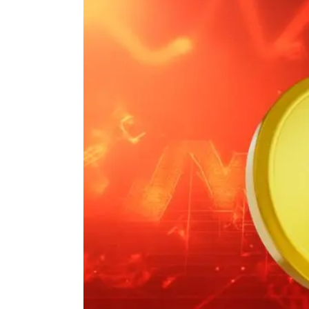
Actualité Exchanges
Actualité IA
Guides
Acheter Cryptomonnaies
Prédictions
Cryptomonnaies
Bitcoin (BTC)
Ethereum (ETH)