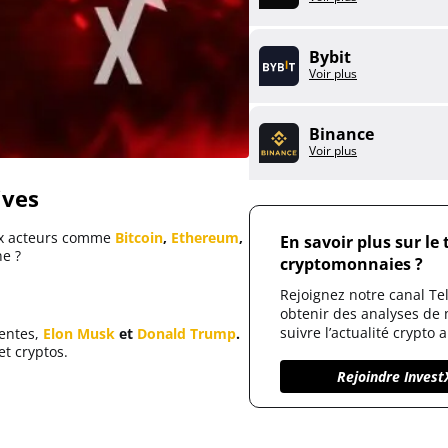
Bybit
Voir plus
Binance
Voir plus
ives
x acteurs comme
Bitcoin
,
Ethereum
,
En savoir plus sur le
ne ?
cryptomonnaies ?
Rejoignez notre canal T
obtenir des analyses de
suivre l’actualité crypto 
entes,
Elon Musk
et
Donald Trump
.
et cryptos.
Rejoindre Invest