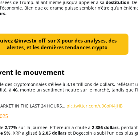
assées de Trump, allant même jusqu’à appeler à sa
destitution
. De
’économie. Bien que ce drame puisse sembler n’être qu’un énième
urs.
uivez @investx_off sur X pour des analyses, des
alertes, et les dernières tendances crypto
uivent le mouvement
e des cryptomonnaies s’élève à 3,18 trillions de dollars, reflétant
ité, à
46,
montre un sentiment neutre sur le marché, tandis que l’in
MARKET IN THE LAST 24 HOURS…
pic.twitter.com/u96of44jHB
2025
 de
2,77%
sur la journée. Ethereum a chuté à
2 386 dollars
, perdan
d
e 5%
. XRP a glissé à
2,05 dollars
et Dogecoin a subi l’un des plus g