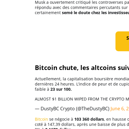
Musk a ouvertement critiqué les controverses p
Apprendre
répondu avec des commentaires percutants sur l
certainement
semé le doute chez les investisse
Indicateurs techniques
S
Investir
Meilleures plateformes
Bitcoin chute, les altcoins s
Meilleurs wallets
Actuellement, la capitalisation boursière mondial
dernières 24 heures. L’indice de peur et de cupid
faible à
23 sur 100.
ALMOST $1 BILLION WIPED FROM THE CRYPTO 
— DustyBC Crypto (@TheDustyBC)
June 6, 
Bitcoin
se négocie à
103 360 dollars
, en hausse
coté à 147,39 dollars, après une baisse de plus 