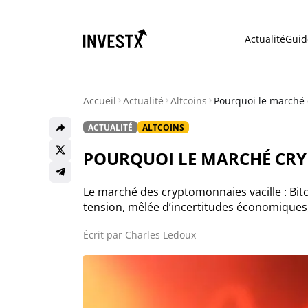
Actualité
Guid
Accueil
Actualité
Altcoins
Pourquoi le marché c
ACTUALITÉ
ALTCOINS
Actualité
POURQUOI LE MARCHÉ CRYP
Actualité Bitcoin
Le marché des cryptomonnaies vacille : Bit
tension, mêlée d’incertitudes économiques, 
Actualité Ethereum
Écrit par
Charles Ledoux
Actualité Altcoins
Actualité NFT