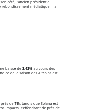
 son côté, l’ancien président a
 rebondissement médiatique, il a
 une baisse de
3,42%
au cours des
dice de la saison des Altcoins est
t près de
7%,
tandis que Solana est
ros impacts, s’effondrant de près de