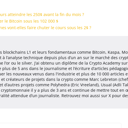
ours atteindre les 250$ avant la fin du mois ?
r le Bitcoin sous les 102 000 $
ines vont-elles faire chuter le cours sous les 2$ ?
les blockchains L1 et leurs fondamentaux comme Bitcoin, Kaspa, Mo
et à l’analyse technique depuis plus d’un an sur le marché des cr
e l’or ou le silver. J’ai obtenu un diplôme de la Crypto Academy s
plus de 5 ans dans le journalisme et l’écriture d’articles pédagogi
 les nouveaux venus dans l'industrie et plus de 10 000 articles e
et créateurs de projets dans la crypto comme Marc Lebreton (chef 
 et d’autres projets comme Polyhedra (Eric Vreeland), Usual (Adli Ta
 la cryptomonnaie il y a plus de 3 ans et continue de mettre tout e
utralité attendue d’un journaliste. Retrouvez moi aussi sur X pour d