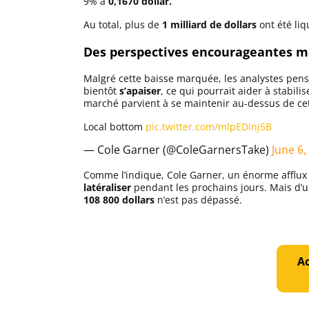
9% à
0,1670 dollar.
Au total, plus de
1 milliard de dollars
ont été liq
Des perspectives encourageantes ma
Malgré cette baisse marquée, les analystes pens
bientôt
s’apaiser
, ce qui pourrait aider à stabili
marché parvient à se maintenir au-dessus de cett
Local bottom
pic.twitter.com/mIpEDinj5B
— Cole Garner (@ColeGarnersTake)
June 6,
Comme l’indique, Cole Garner, un énorme afflux d’
latéraliser
pendant les prochains jours. Mais d’un
108 800 dollars
n’est pas dépassé.
Ac