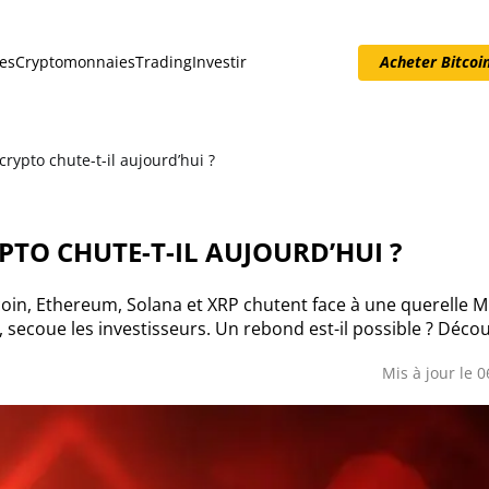
es
Cryptomonnaies
Trading
Investir
Acheter Bitcoi
Acheter Bitcoin
rypto chute-t-il aujourd’hui ?
TO CHUTE-T-IL AUJOURD’HUI ?
coin, Ethereum, Solana et XRP chutent face à une querelle 
secoue les investisseurs. Un rebond est-il possible ? Décou
Mis à jour le 