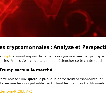
des cryptomonnaies : Analyse et Perspect
hé
crypto
connaît aujourd’hui une
baisse généralisée.
Les principau
ielles. Mais qu’est-ce qui a bien pu déclencher cette chute soudai
 Trump secoue le marché
ette baisse : une
querelle publique
entre deux personnalités influ
t créé une tension palpable, perturbant les marchés traditionnels 
itter.com/RjZ3EUlA7Z