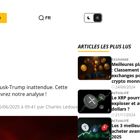
n
FR
ARTICLES LES PLUS LUS
EXCHANGE
Meilleures p
: Classement
exchanges po
crypto monna
Musk-Trump inattendue. Cette
24/06/2024
vrez notre analyse !
ACTUALITÉ
Le XRP pourra
exploser et a
06/06/2025 à 09:41 par
Charles Ledoux
dollars ?
21/11/2024
ACTUALITÉ
Les 3 meilleu
acheter avant
2025