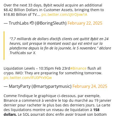
Over the next 33 days, Bybit would acquire an additional
$8.42 Billion Dollars in Customer Assets, bringing them to
$18.80 Billion of TV.…
pic.twitter.com/zJtrOjvw1A
— TruthLabs 🫡 (@BoringSleuth)
February 22, 2025
“7,7 milliards de dollars d’actifs clients ont quitté Bybit en 24
heures, soit presque le montant exact qui est entré sur la
plateforme depuis la fin de la journée, le 5 novembre.” déclare
TruthLabs sur X.
Liquidation Levels – 10:35pm Feb 23rd
#Binance
flush all
crypo. IMO: They are preparing for something tomorrow.
pic.twitter.com/lFU0PYx9Gw
— MartyParty (@martypartymusic)
February 24, 2025
Comme l’indique le graphique ci-dessous, par exemple,
Binance a commencé à vendre le top du marché au 19 janvier
dernier pour racheter le plus bas des derniers jours. La carte
des liquidations montre un niveau de liquidation à
158
dollars.
Le SOL pourrait donc enfin avoir trouvé son bottom