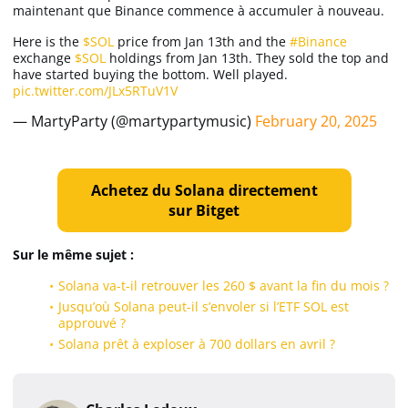
maintenant que Binance commence à accumuler à nouveau.
Here is the
$SOL
price from Jan 13th and the
#Binance
exchange
$SOL
holdings from Jan 13th. They sold the top and
have started buying the bottom. Well played.
pic.twitter.com/JLx5RTuV1V
— MartyParty (@martypartymusic)
February 20, 2025
Achetez du Solana directement
sur Bitget
Sur le même sujet :
Solana va-t-il retrouver les 260 $ avant la fin du mois ?
Jusqu’où Solana peut-il s’envoler si l’ETF SOL est
approuvé ?
Solana prêt à exploser à 700 dollars en avril ?