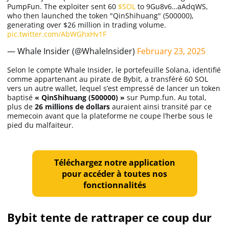
PumpFun. The exploiter sent 60
$SOL
to 9Gu8v6…aAdqWS,
who then launched the token "QinShihuang" (500000),
generating over $26 million in trading volume.
pic.twitter.com/AbWGhxHv1F
— Whale Insider (@WhaleInsider)
February 23, 2025
Selon le compte Whale Insider, le portefeuille Solana, identifié
comme appartenant au pirate de Bybit, a transféré 60 SOL
vers un autre wallet, lequel s’est empressé de lancer un token
baptisé
« QinShihuang (500000) »
sur Pump.fun. Au total,
plus de
26 millions de dollars
auraient ainsi transité par ce
memecoin avant que la plateforme ne coupe l’herbe sous le
pied du malfaiteur.
Téléchargez notre application
pour accéder à toutes nos
fonctionnalités
Bybit tente de rattraper ce coup dur