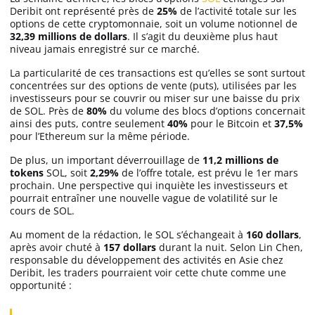
Deribit ont représenté près de
25%
de l’activité totale sur les
Apprendre
options de cette cryptomonnaie, soit un volume notionnel de
32,39 millions de dollars
. Il s’agit du deuxième plus haut
niveau jamais enregistré sur ce marché.
Indicateurs techniques
La particularité de ces transactions est qu’elles se sont surtout
concentrées sur des options de vente (puts), utilisées par les
investisseurs pour se couvrir ou miser sur une baisse du prix
Investir
de SOL. Près de
80%
du volume des blocs d’options concernait
ainsi des puts, contre seulement
40%
pour le Bitcoin et
37,5%
pour l’Ethereum sur la même période.
Meilleures plateformes
De plus, un important déverrouillage de
11,2 millions de
tokens
SOL, soit
2,29%
de l’offre totale, est prévu le 1er mars
Meilleurs wallets
prochain. Une perspective qui inquiète les investisseurs et
pourrait entraîner une nouvelle vague de volatilité sur le
cours de SOL.
Au moment de la rédaction, le SOL s’échangeait à
160 dollars
,
après avoir chuté à
157 dollars
durant la nuit. Selon Lin Chen,
responsable du développement des activités en Asie chez
Deribit, les traders pourraient voir cette chute comme une
opportunité :