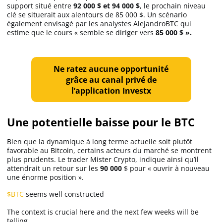
support situé entre
92 000 $ et 94 000 $
, le prochain niveau
clé se situerait aux alentours de 85 000 $. Un scénario
également envisagé par les analystes AlejandroBTC qui
estime que le cours « semble se diriger vers
85 000 $ ».
Ne ratez aucune opportunité
grâce au canal privé de
l’application Investx
Une potentielle baisse pour le BTC
Bien que la dynamique à long terme actuelle soit plutôt
favorable au Bitcoin, certains acteurs du marché se montrent
plus prudents. Le trader Mister Crypto, indique ainsi qu’il
attendrait un retour sur les
90 000
$ pour « ouvrir à nouveau
une énorme position ».
$BTC
seems well constructed
The context is crucial here and the next few weeks will be
telling