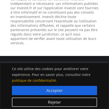
indépendant si nécessaire. Les informations publiées
sur InvestX.fr et sur l’application InvestX sont fournies
à titre informatif et ne constituent pas des conseils
en investissement. InvestX décline toute
responsabilité concernant l’exactitude ou l’utilisation
des informations diffusées, et rappelle que certains
partenaires présentés sur le site peuvent ne pas être
régulés dans votre juridiction, ce qu’il vous
appartient de vérifier avant toute utilisation de leurs
services.
Ce site utilise des cookies pour améliorer votre
expérience. Pour en savoir plus, consultez notre
politique de confidentialité
.
TÉLÉCHARGER L'APPLICATION INVESTX
Accepter
Rejeter