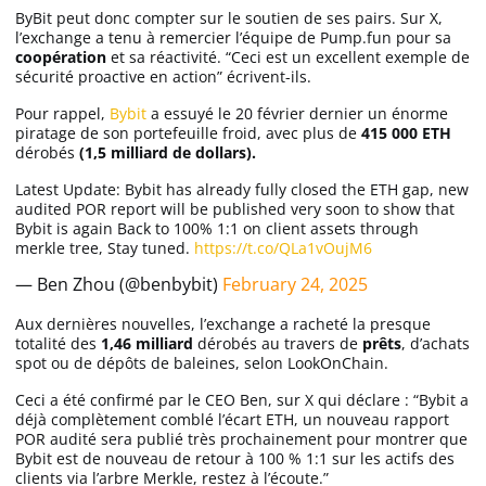
ByBit peut donc compter sur le soutien de ses pairs. Sur X,
l’exchange a tenu à remercier l’équipe de Pump.fun pour sa
coopération
et sa réactivité.
“Ceci est un excellent exemple de
sécurité proactive en action”
écrivent-ils.
Pour rappel,
Bybit
a essuyé le 20 février dernier un énorme
piratage de son portefeuille froid, avec plus de
415 000 ETH
dérobés
(1,5 milliard de dollars).
Latest Update: Bybit has already fully closed the ETH gap, new
audited POR report will be published very soon to show that
Bybit is again Back to 100% 1:1 on client assets through
merkle tree, Stay tuned.
https://t.co/QLa1vOujM6
— Ben Zhou (@benbybit)
February 24, 2025
Aux dernières nouvelles, l’exchange a racheté la presque
totalité des
1,46 milliard
dérobés au travers de
prêts
, d’achats
spot ou de dépôts de baleines, selon LookOnChain.
Ceci a été confirmé par le CEO Ben, sur X qui déclare :
“Bybit a
déjà complètement comblé l’écart ETH, un nouveau rapport
POR audité sera publié très prochainement pour montrer que
Bybit est de nouveau de retour à 100 % 1:1 sur les actifs des
clients via l’arbre Merkle, restez à l’écoute.”