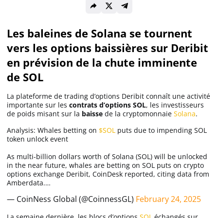
Solana (SOL)
Les baleines de Solana se tournent
vers les options baissières sur Deribit
Ripple (XRP)
en prévision de la chute imminente
de SOL
Dogecoin (DOGE)
La plateforme de trading d’options Deribit connaît une activité
importante sur les
contrats d’options SOL
, les investisseurs
Binance Coin (BNB)
de poids misant sur la
baisse
de la cryptomonnaie
Solana
.
Analysis: Whales betting on
$SOL
puts due to impending SOL
token unlock event
Trading
As multi-billion dollars worth of Solana (SOL) will be unlocked
in the near future, whales are betting on SOL puts on crypto
C’est quoi ?
options exchange Deribit, CoinDesk reported, citing data from
Amberdata.…
— CoinNess Global (@CoinnessGL)
February 24, 2025
Meilleur Broker
La semaine dernière, les blocs d’options
SOL
échangés sur