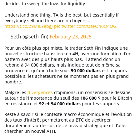
decides to sweep the lows for liquidity.
Understand one thing. TA is the best, but essentially if
everybody sell and there are no buyers…
https://t.co/Z9MILYebgJ
pic.twitter.com/QaFOh0Q4QG
— Seth (@seth_fin)
February 23, 2025
Pour un côté plus optimiste, le trader Seth Fin indique une
nouvelle structure haussière en 4H, avec une formation d’un
pattern avec des plus hauts plus bas. Il attend donc un
rebond à 94 000 dollars, mais indique tout de même sa
prudence et qu’une chute sous
90 000 dollars
est toujours
possible si les acheteurs ne se montrent pas en plus grand
nombre.
Malgré les
divergences
d’opinions, un consensus se dessine
autour de l’importance du seuil des
106 000 $
pour le Bitcoin
en résistance et
92 et 94 000 dollars
pour les supports.
Reste à savoir si le contexte macro-économique et l’évolution
des taux d’intérêt permettront au BTC de s’extirper
durablement au-dessus de ce niveau stratégique et d’aller
chercher un nouvel ATH.