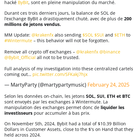
hacké
ByBit
, sont en pleine manipulation du marché.
Durant ces trois derniers jours, la balance de SOL de
l’exchange ByBit a drastiquement chuté, avec de plus de
200
millions de jetons vendus.
MM Update:
@krakenfx
also sending
$SOL
$SUI
and
$ETH
to
#Wintermute
– this behavior will not be forgotten.
Remove all crypto off exchanges –
@krakenfx
@binance
@Bybit_Official
all not to be trusted.
Full analysis of my investigation into these centralized cartels
coming out…
pic.twitter.com/SFKakj7hjx
— MartyParty (@martypartymusic)
February 24, 2025
Selon les données on-chain, les jetons
SOL, SUI, ETH et BTC
sont envoyés par les exchanges à Wintermute. La
manipulation des exchanges permet donc de
liquider les
investisseurs
pour accumuler à bas prix.
On November 5th, 2024, Bybit had a total of $10.39 Billion
Dollars in Customer Assets, close to the $'s on Hand that they
held across 2024.