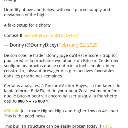
Liquidity above and below, with well placed supply and
deviations of the high
A fake setup for a short?
Context 🔒
pic.twitter.com/h81G5OyUv2
— Donny (@DonnyDicey)
February 22, 2025
De son côté, le trader Donny juge qu’il est encore
« trop tôt
pour prédire la prochaine évolution »
du Bitcoin. Ce dernier
souligne néanmoins que le contexte actuel semble « bien
construit », laissant présager des perspectives favorables
dans les prochaines semaines.
Certains analystes, à l’instar d’Arthur Hayes, co-fondateur de
la plateforme BitMEX, et du youtubeur Zoral estiment même
que le Bitcoin pourrait encore baisser jusqu’à la fourchette
des
70 000 $ – 75 000
$.
#Bitcoin
just made Higher High and Higher Low on 4H chart.
This is the good news.
This bullish structure can be easily broken today if
$BTC