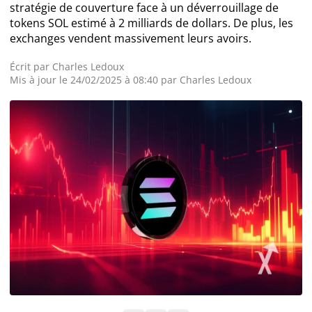
stratégie de couverture face à un déverrouillage de
tokens SOL estimé à 2 milliards de dollars. De plus, les
Actualité Exchanges
exchanges vendent massivement leurs avoirs.
Actualité IA
Écrit par
Charles Ledoux
Mis à jour le 24/02/2025 à 08:40 par
Charles Ledoux
Guides
Acheter Cryptomonnaies
Prédictions
Cryptomonnaies
Bitcoin (BTC)
Ethereum (ETH)