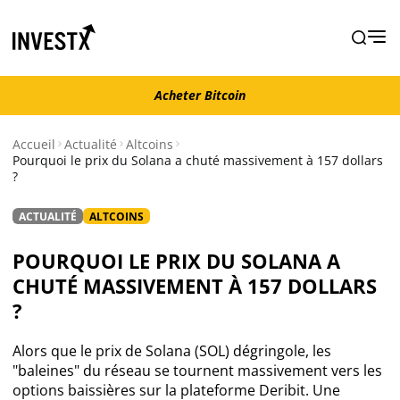
Acheter Bitcoin
Acheter Bitcoin
Accueil
Actualité
Altcoins
Pourquoi le prix du Solana a chuté massivement à 157 dollars
?
Actualité
ACTUALITÉ
ALTCOINS
Actualité Bitcoin
POURQUOI LE PRIX DU SOLANA A
Actualité Ethereum
CHUTÉ MASSIVEMENT À 157 DOLLARS
?
Actualité Altcoins
Alors que le prix de Solana (SOL) dégringole, les
"baleines" du réseau se tournent massivement vers les
Actualité NFT
options baissières sur la plateforme Deribit. Une