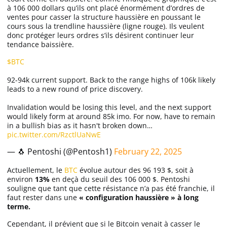
à 106 000 dollars qu’ils ont placé énormément d’ordres de
ventes pour casser la structure haussière en poussant le
cours sous la trendline haussière (ligne rouge). Ils veulent
donc protéger leurs ordres s’ils désirent continuer leur
tendance baissière.
$BTC
92-94k current support. Back to the range highs of 106k likely
leads to a new round of price discovery.
Invalidation would be losing this level, and the next support
would likely form at around 85k imo. For now, have to remain
in a bullish bias as it hasn't broken down…
pic.twitter.com/RzctlUaNwE
— 🐧 Pentoshi (@Pentosh1)
February 22, 2025
Actuellement, le
BTC
évolue autour des 96 193 $, soit à
environ
13%
en deçà du seuil des 106 000 $. Pentoshi
souligne que tant que cette résistance n’a pas été franchie, il
faut rester dans une
« configuration haussière »
à long
terme.
Cependant, il prévient que si le Bitcoin venait à casser le