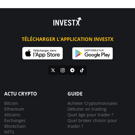
TÉLÉCHARGER L'APPLICATION INVESTX
ACTU CRYPTO
GUIDE
Bitcoin
Acheter Cryptomonnaies
Ethereum
Débuter en trading
Altcoins
Quel âge pour trader ?
Exchanges
Quel broker choisir pour
Blockchain
trader ?
NFTs