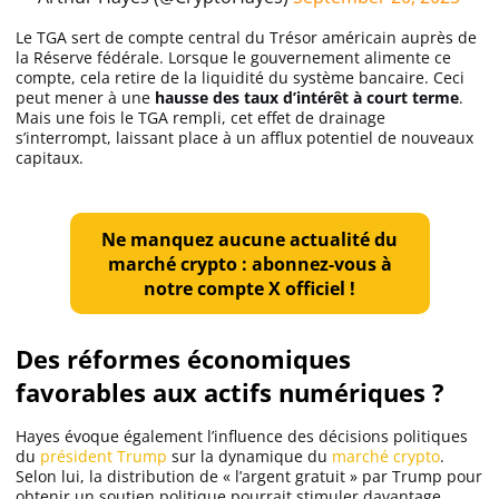
Apprendre
Le TGA sert de compte central du Trésor américain auprès de
la Réserve fédérale. Lorsque le gouvernement alimente ce
compte, cela retire de la liquidité du système bancaire. Ceci
Indicateurs techniques
peut mener à une
hausse des taux d’intérêt à court terme
.
Mais une fois le TGA rempli, cet effet de drainage
s’interrompt, laissant place à un afflux potentiel de nouveaux
capitaux.
Investir
Meilleures plateformes
Ne manquez aucune actualité du
marché crypto : abonnez-vous à
Meilleurs wallets
notre compte X officiel !
Des réformes économiques
favorables aux actifs numériques ?
Hayes évoque également l’influence des décisions politiques
du
président Trump
sur la dynamique du
marché crypto
.
Selon lui, la distribution de « l’argent gratuit » par Trump pour
obtenir un soutien politique pourrait stimuler davantage