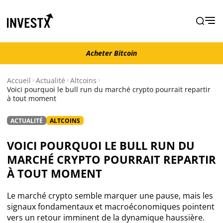
Acheter Bitcoin
Acheter Bitcoin
Accueil
Actualité
Altcoins
Voici pourquoi le bull run du marché crypto pourrait repartir
à tout moment
Actualité
ACTUALITÉ
ALTCOINS
Actualité Bitcoin
VOICI POURQUOI LE BULL RUN DU
Actualité Ethereum
MARCHÉ CRYPTO POURRAIT REPARTIR
À TOUT MOMENT
Actualité Altcoins
Le marché crypto semble marquer une pause, mais les
signaux fondamentaux et macroéconomiques pointent
Actualité NFT
vers un retour imminent de la dynamique haussière.