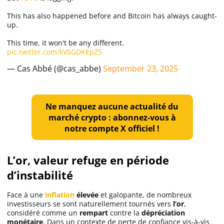
This has also happened before and Bitcoin has always caught-
up.
This time, it won't be any different.
pic.twitter.com/kVSGDKEpZ5
— Cas Abbé (@cas_abbe)
September 23, 2025
Ne manquez aucune actualité du
marché crypto : abonnez-vous à
notre compte X officiel !
L’or, valeur refuge en période
d’instabilité
Face à une
inflation
élevée
et galopante, de nombreux
investisseurs se sont naturellement tournés vers
l’or
,
considéré comme un
rempart
contre la
dépréciation
monétaire
. Dans un contexte de perte de confiance vis-à-vis