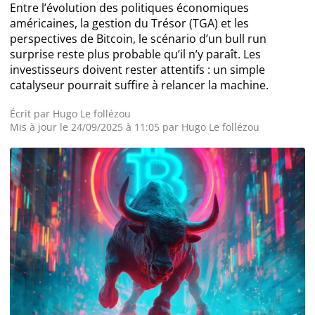
Entre l’évolution des politiques économiques
américaines, la gestion du Trésor (TGA) et les
Actualité Exchanges
perspectives de Bitcoin, le scénario d’un bull run
surprise reste plus probable qu’il n’y paraît. Les
Actualité IA
investisseurs doivent rester attentifs : un simple
catalyseur pourrait suffire à relancer la machine.
Écrit par
Hugo Le follézou
Guides
Mis à jour le 24/09/2025 à 11:05 par
Hugo Le follézou
Acheter Cryptomonnaies
Prédictions
Cryptomonnaies
Bitcoin (BTC)
Ethereum (ETH)