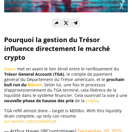
Solana (SOL)
Ripple (XRP)
Pourquoi la gestion du Trésor
influence directement le marché
Dogecoin (DOGE)
crypto
Binance Coin (BNB)
Hayes
met en avant le lien étroit entre le renflouement du
Trésor General Account (TGA)
, le compte de paiement
général du Département du Trésor américain, et le
prochain
bull run du
Bitcoin
. Selon lui, une fois le processus
d’approvisionnement du TGA terminé, cela libérera de la
Trading
liquidité dans le système financier. Cela ouvrirait la voie à une
nouvelle phase de hausse des prix
de la
crypto
.
C’est quoi ?
TGA refill almost done – target is $850bn. With this liquidity
drain complete, up only can resume.
Meilleur Broker
pic.twitter.com/LSVieKX2J8
— Arthur Hayes (@CryptoHayes)
September 20, 2025