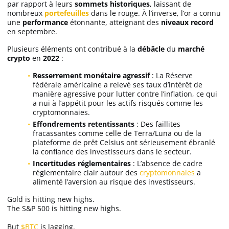
par rapport à leurs
sommets historiques
, laissant de
nombreux
portefeuilles
dans le rouge. À l’inverse, l’or a connu
une
performance
étonnante, atteignant des
niveaux record
en septembre.
Plusieurs éléments ont contribué à la
débâcle
du
marché
crypto
en
2022
:
Resserrement monétaire agressif
: La Réserve
fédérale américaine a relevé ses taux d’intérêt de
manière agressive pour lutter contre l’inflation, ce qui
a nui à l’appétit pour les actifs risqués comme les
cryptomonnaies.
Effondrements retentissants
: Des faillites
fracassantes comme celle de Terra/Luna ou de la
plateforme de prêt Celsius ont sérieusement ébranlé
la confiance des investisseurs dans le secteur.
Incertitudes réglementaires
: L’absence de cadre
réglementaire clair autour des
cryptomonnaies
a
alimenté l’aversion au risque des investisseurs.
Gold is hitting new highs.
The S&P 500 is hitting new highs.
But
$BTC
is lagging.