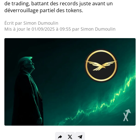
de trading, battant des records juste avant un
déverrouillage partiel des tokens.
Actualité Exchanges
Écrit par
Simon Dumoulin
Actualité IA
Mis à jour le 01/09/2025 à 09:55 par
Simon Dumoulin
Guides
Acheter Cryptomonnaies
Prédictions
Cryptomonnaies
Bitcoin (BTC)
Ethereum (ETH)