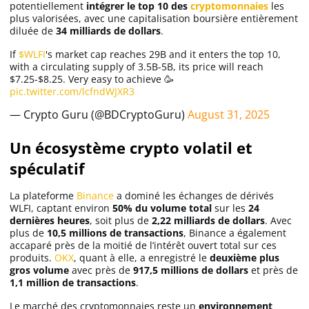
potentiellement
intégrer le top 10 des
cryptomonnaies
les
Apprendre
plus valorisées, avec une capitalisation boursière entièrement
diluée de
34 milliards de dollars
.
Indicateurs techniques
If
$WLFI
's market cap reaches 29B and it enters the top 10,
with a circulating supply of 3.5B-5B, its price will reach
$7.25-$8.25. Very easy to achieve 🥳
pic.twitter.com/lcfndWJXR3
Investir
— Crypto Guru (@BDCryptoGuru)
August 31, 2025
Meilleures plateformes
Un écosystème crypto volatil et
spéculatif
Meilleurs wallets
La plateforme
Binance
a dominé les échanges de dérivés
WLFI, captant environ
50% du volume total
sur les
24
dernières heures
, soit plus de
2,22 milliards de dollars
. Avec
plus de
10,5 millions de transactions
, Binance a également
accaparé près de la moitié de l’intérêt ouvert total sur ces
produits.
OKX
, quant à elle, a enregistré le
deuxième plus
gros volume
avec près de
917,5 millions de dollars
et près de
1,1 million de transactions
.
Le marché des cryptomonnaies reste un
environnement