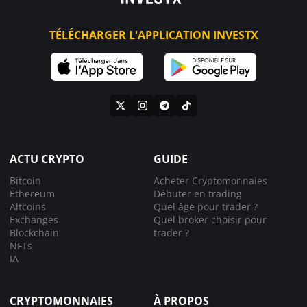
TÉLÉCHARGER L'APPLICATION INVESTX
ACTU CRYPTO
GUIDE
Bitcoin
Acheter Cryptomonnaies
Ethereum
Débuter en trading
Altcoins
Quel âge pour trader ?
Exchanges
Quel broker choisir pour
Blockchain
trader ?
NFTs
IA
CRYPTOMONNAIES
À PROPOS