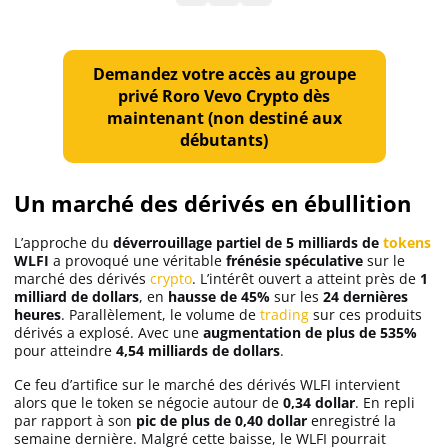
Solana (SOL)
Demandez votre accès au groupe
privé Roro Vevo Crypto dès
Ripple (XRP)
maintenant (non destiné aux
débutants)
Dogecoin (DOGE)
Un marché des dérivés en ébullition
Binance Coin (BNB)
L’approche du
déverrouillage partiel de 5 milliards de
tokens
WLFI
a provoqué une véritable
frénésie spéculative
sur le
marché des dérivés
crypto
. L’intérêt ouvert a atteint près de
1
milliard de dollars
, en
hausse de 45%
sur les
24 dernières
Trading
heures
. Parallèlement, le volume de
trading
sur ces produits
dérivés a explosé. Avec une
augmentation de plus de 535%
C’est quoi ?
pour atteindre
4,54 milliards de dollars
.
Ce feu d’artifice sur le marché des dérivés WLFI intervient
alors que le token se négocie autour de
0,34 dollar
. En repli
Meilleur Broker
par rapport à son
pic de plus de 0,40 dollar
enregistré la
semaine dernière. Malgré cette baisse, le WLFI pourrait