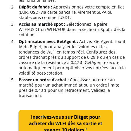
les fonctionnalités.
Dépôt de fonds :
Approvisionnez votre compte en fiat
(EUR, USD) via carte bancaire, virement SEPA ou
stablecoins comme l’USDT.
Accès au marché spot :
Sélectionnez la paire
WLFI/USDT ou WLFI/EUR dans la section « Spot » dès la
cotation.
Optimisation avec GetAgent :
Activez GetAgent, l’outil
IA de Bitget, pour analyser les volumes et les
tendances de WLFI en temps réel. Configurez des
ordres d’achat près du support de 0,29 $ ou en cas de
cassure de la résistance à 0,42 $. GetAgent exécute
automatiquement pour optimiser vos entrées face à la
volatilité post-cotation.
Passer un ordre d’achat :
Choisissez un ordre au
marché pour un achat immédiat ou un ordre limite
près de 0,43 $ pour un retracement. Validez la
transaction.
Inscrivez-vous sur Bitget pour
acheter du WLFI dès sa sortie et
gagnez 10 dollars !