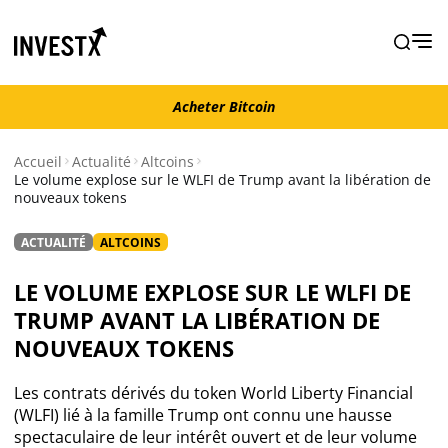
Acheter Bitcoin
Acheter Bitcoin
Accueil
Actualité
Altcoins
Le volume explose sur le WLFI de Trump avant la libération de
nouveaux tokens
Actualité
ACTUALITÉ
ALTCOINS
Actualité Bitcoin
LE VOLUME EXPLOSE SUR LE WLFI DE
Actualité Ethereum
TRUMP AVANT LA LIBÉRATION DE
NOUVEAUX TOKENS
Actualité Altcoins
Les contrats dérivés du token World Liberty Financial
(WLFI) lié à la famille Trump ont connu une hausse
Actualité NFT
spectaculaire de leur intérêt ouvert et de leur volume