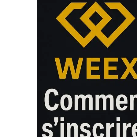
Actualité Exchange
Actualité IA
Guides
Acheter Bitcoin
Acheter Ethereum
Prédictions
Cryptomonnaies
Bitcoin (BTC)