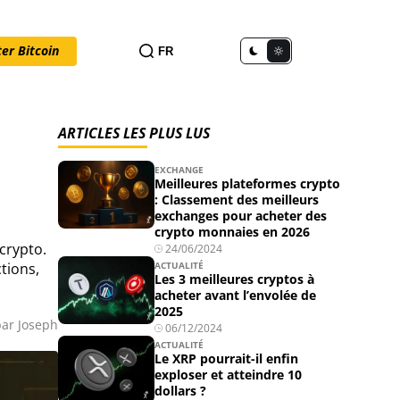
er Bitcoin
FR
ARTICLES LES PLUS LUS
EXCHANGE
Meilleures plateformes crypto
: Classement des meilleurs
exchanges pour acheter des
crypto monnaies en 2026
crypto.
24/06/2024
tions,
ACTUALITÉ
Les 3 meilleures cryptos à
acheter avant l’envolée de
2025
par
Joseph
06/12/2024
ACTUALITÉ
Le XRP pourrait-il enfin
exploser et atteindre 10
dollars ?