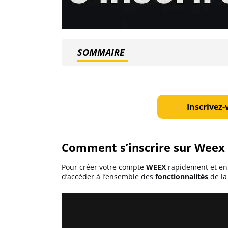
Ethereum (ETH)
SOMMAIRE
Solana (SOL)
Ripple (XRP)
Inscrivez-
Dogecoin (DOGE)
Comment s’inscrire sur Weex 
Binance Coin (BNB)
Pour créer votre compte
WEEX
rapidement et en 
d’accéder à l’ensemble des
fonctionnalités
de la
Trading
C’est quoi ?