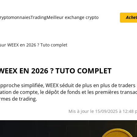
ryptomonnaies
Trading
Meilleur exchange crypto
Achet
Acheter Bitcoin
sur WEEX en 2026 ? Tuto complet
WEEX EN 2026 ? TUTO COMPLET
pproche simplifiée, WEEX séduit de plus en plus de traders 
éation de compte, le dépôt de fonds et les premières transac
ormes de trading.
Mis à jour le 15/09/2025 à 12:48 