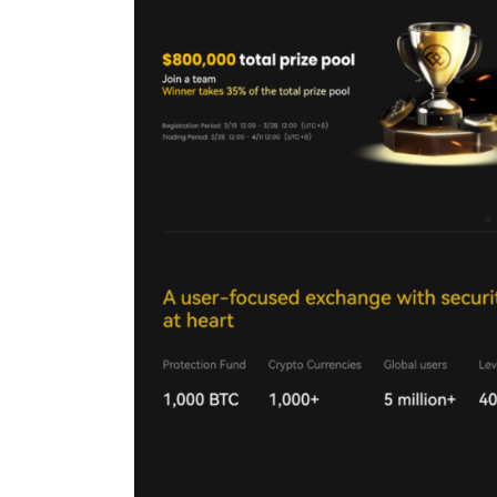
Futures Crypto
Meilleure Prop Firm
Copy Trading
Meilleur exchange crypto
Meilleur VIP
Binance avis
Bitget avis
Bybit avis