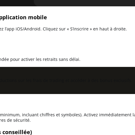
application mobile
z l’app iOS/Android. Cliquez sur « S’inscrire » en haut à droite.
.
e pour activer les retraits sans délai.
uctions sur les frais de trading et accéder à des bonus exclusifs.
 minimum, incluant chiffres et symboles). Activez immédiatement 
es de sécurité.
 conseillée)