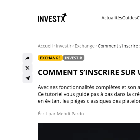
Actualités
Guides
C
Accueil
Investir
Exchange
Comment s’inscrire 
EXCHANGE
INVESTIR
Actualités
COMMENT S’INSCRIRE SUR 
Actualité Bitcoin
Avec ses fonctionnalités complètes et son a
Ce tutoriel vous guide pas à pas dans la cr
Actualité Ethereum
en évitant les pièges classiques des platef
Actualité Altcoins
Écrit par
Mehdi Pardo
Actualité NFT