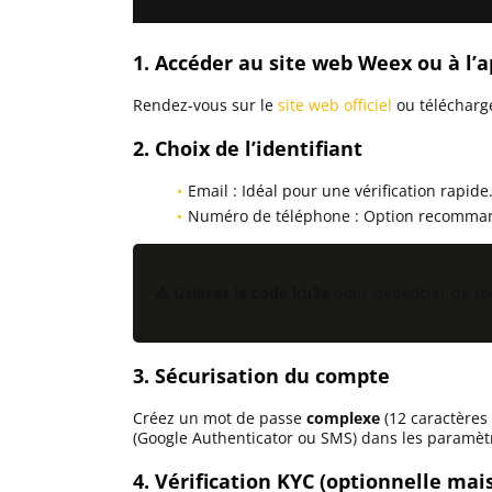
MEXC avis
1. Accéder au site web Weex ou à l’
Rendez-vous sur le
site web officiel
ou télécharge
Weex avis
2. Choix de l’identifiant
Bitunix avis
Email : Idéal pour une vérification rapide
Numéro de téléphone : Option recommandé
Bitmart avis
⚠️ Utilisez le code ku3x
pour bénéficier de réd
3. Sécurisation du compte
Créez un mot de passe
complexe
(12 caractères
(Google Authenticator ou SMS) dans les paramètr
4. Vérification KYC (optionnelle mais