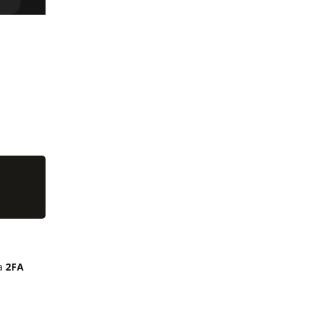
la
2FA