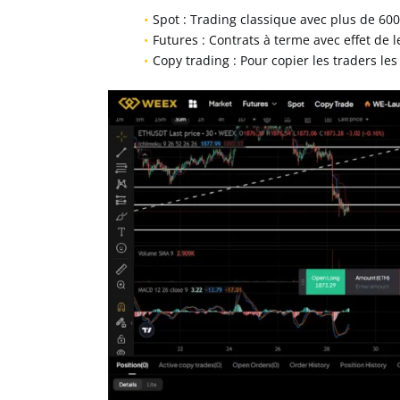
Spot : Trading classique avec plus de 6
Futures : Contrats à terme avec effet de 
Copy trading : Pour copier les traders les