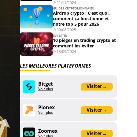
21/11/2024
GUIDES CRYPTOMONNAIES
Airdrop crypto : C’est quoi,
comment ça fonctionne et
notre top 5 pour 2026
30/08/2025
INVESTIR
10 pièges en trading crypto et
comment les éviter
13/09/2024
LES MEILLEURES PLATEFORMES
Bitget
Visiter
→
Voir plus
Pionex
Visiter
→
Voir plus
Zoomex
Visiter
→
Voir plus