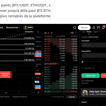
00 paires (BTC/USDT, ETH/USDT…).
levier jusqu’à 400x pour BTC/ETH.
 plus rentables de la plateforme.