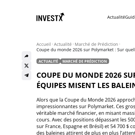
Actualité
Guid
Accueil
Actualité
Marché de Prédiction
Coupe du monde 2026 sur Polymarket : Sur quell
ACTUALITÉ
MARCHÉ DE PRÉDICTION
Actualité
COUPE DU MONDE 2026 SUR
Actualité Bitcoin
ÉQUIPES MISENT LES BALEIN
Actualité Ethereum
Alors que la Coupe du Monde 2026 approche
impressionnantes sur Polymarket. Ces gros
Actualité Altcoins
véritable marché financier, en misant massiv
cours. Avec des positions dépassant les 5
sur France, Espagne et Brésil) et 54 700 $ c
Actualité NFT
des baleines attirent de plus en plus l’atten