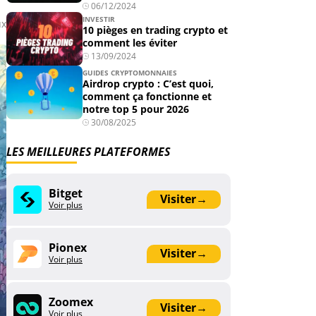
06/12/2024
INVESTIR
ux
10 pièges en trading crypto et
comment les éviter
13/09/2024
GUIDES CRYPTOMONNAIES
Airdrop crypto : C’est quoi,
comment ça fonctionne et
notre top 5 pour 2026
30/08/2025
LES MEILLEURES PLATEFORMES
Bitget
Visiter
→
Voir plus
Pionex
Visiter
→
Voir plus
Zoomex
Visiter
→
Voir plus