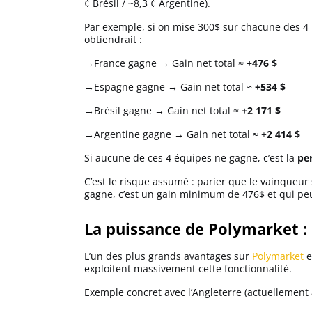
¢ Brésil / ~8,3 ¢ Argentine).
Par exemple, si on mise 300$ sur chacune des 4
obtiendrait :
→France gagne → Gain net total ≈
+476 $
→Espagne gagne → Gain net total ≈
+534 $
→Brésil gagne → Gain net total ≈
+2 171 $
→Argentine gagne → Gain net total ≈ +
2 414 $
Si aucune de ces 4 équipes ne gagne, c’est la
per
C’est le risque assumé : parier que le vainqueur 
gagne, c’est un gain minimum de 476$ et qui peu
La puissance de Polymarket : 
L’un des plus grands avantages sur
Polymarket
e
exploitent massivement cette fonctionnalité.
Exemple concret avec l’Angleterre (actuellement 