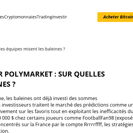
es
Cryptomonnaies
Trading
Investir
Acheter Bitcoi
Acheter Bitcoin
es équipes misent les baleines ?
 POLYMARKET : SUR QUELLES
ES ?
, les baleines ont déjà investi des sommes
 investisseurs traitent le marché des prédictions comme u
ement sur les favoris tout en exploitant les inefficacités d
00 000 $ chez certains joueurs comme FootballFan98 (exposé
oncentrés sur la France par le compte Rrrrrffff, les stratégie
tion.