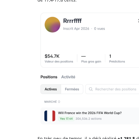
En très peu de temps, il a déjà réalisé
+1 281 $
d