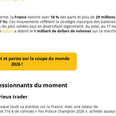
forme, la
France
domine avec
18 %
des parts et plus de
29 millions
7 %)
. Ces mouvements reflètent la stratégie classique des baleines
 les plus solides tout en diversifiant légèrement. Au total, au 17 m
de
Kalshi
a atteint le
1 milliard de dollars de volumes
sur ce march
t et pariez sur la coupe du monde
2026 !
pressionnants du moment
érieux trader
sque toute sa position sur la France. Avec une valeur de
t 54 716 $ de contrats « Yes France champion 2026 », achetés autour