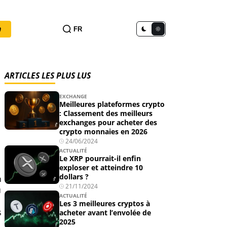
n
FR
ARTICLES LES PLUS LUS
EXCHANGE
Meilleures plateformes crypto
: Classement des meilleurs
exchanges pour acheter des
crypto monnaies en 2026
24/06/2024
ACTUALITÉ
Le XRP pourrait-il enfin
exploser et atteindre 10
dollars ?
n
21/11/2024
u
ACTUALITÉ
Les 3 meilleures cryptos à
s
acheter avant l’envolée de
2025