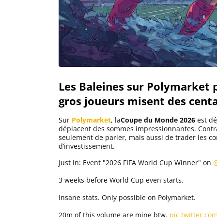
Solana (SOL)
Ripple (XRP)
Les Baleines sur Polymarket 
Dogecoin (DOGE)
gros joueurs misent des centa
Binance Coin (BNB)
Sur
Polymarket
, la
Coupe du Monde 2026
est dé
déplacent des sommes impressionnantes. Contra
seulement de parier, mais aussi de trader les con
d’investissement.
Trading
Just in: Event "2026 FIFA World Cup Winner" on
@
C’est quoi ?
3 weeks before World Cup even starts.
Insane stats. Only possible on Polymarket.
Meilleur Broker
20m of this volume are mine btw.
pic.twitter.c