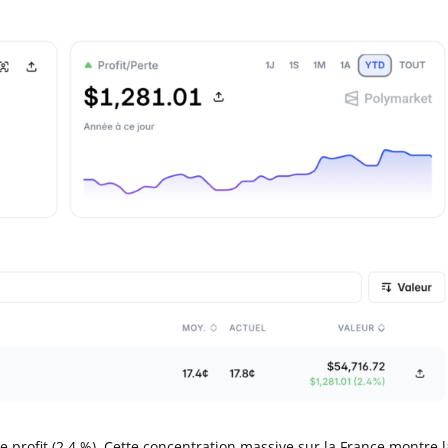
e profit (2,4 %). Cette concentration massive sur la France montre l