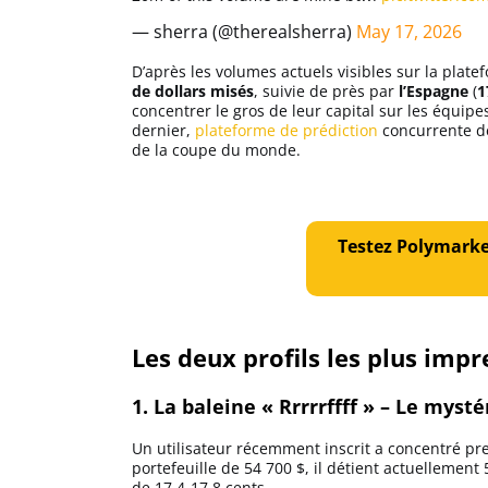
Apprendre
— sherra (@therealsherra)
May 17, 2026
D’après les volumes actuels visibles sur la plate
Indicateurs techniques
de dollars misés
, suivie de près par
l’Espagne
(
1
concentrer le gros de leur capital sur les équipes
dernier,
plateforme de prédiction
concurrente 
de la coupe du monde.
Investir
Meilleures plateformes
Testez Polymarke
Meilleurs wallets
Les deux profils les plus im
1. La baleine « Rrrrrffff » – Le myst
Un utilisateur récemment inscrit a concentré pre
portefeuille de 54 700 $, il détient actuellemen
de 17,4-17,8 cents.