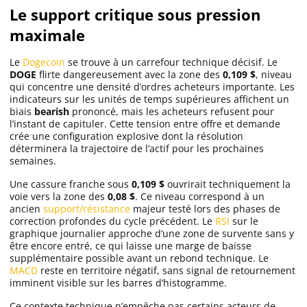
Le support critique sous pression
maximale
Le
Dogecoin
se trouve à un carrefour technique décisif. Le
DOGE
flirte dangereusement avec la zone des
0,109 $
, niveau
qui concentre une densité d’ordres acheteurs importante. Les
indicateurs sur les unités de temps supérieures affichent un
biais
bearish
prononcé, mais les acheteurs refusent pour
l’instant de capituler. Cette tension entre offre et demande
crée une configuration explosive dont la résolution
déterminera la trajectoire de l’actif pour les prochaines
semaines.
Une cassure franche sous
0,109 $
ouvrirait techniquement la
voie vers la zone des
0,08 $
. Ce niveau correspond à un
ancien
support/résistance
majeur testé lors des phases de
correction profondes du cycle précédent. Le
RSI
sur le
graphique journalier approche d’une zone de survente sans y
être encore entré, ce qui laisse une marge de baisse
supplémentaire possible avant un rebond technique. Le
MACD
reste en territoire négatif, sans signal de retournement
imminent visible sur les barres d’histogramme.
Ce contexte technique n’empêche pas certains acteurs de