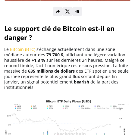
Solana (SOL)
Le support clé de Bitcoin est-il en
Ripple (XRP)
danger ?
Le
Bitcoin (BTC)
s’échange actuellement dans une zone
Dogecoin (DOGE)
médiane autour des
79 700 $
, affichant une légère variation
haussière de
+1,3 %
sur les dernières 24 heures. Malgré ce
rebond timide, l’actif numérique reste sous pression. La fuite
Binance Coin (BNB)
massive de
635 millions de dollars
des ETF spot en une seule
journée représente le plus grand flux sortant depuis fin
janvier, un signal potentiellement
bearish
de la part des
institutionnels.
Trading
C’est quoi ?
Meilleur Broker