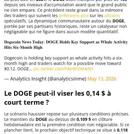
depuis ses niveaux d’accumulation avant que le grand public
ne s’en empare. Ce précédent reste gravé dans la mémoire
des traders qui suivent les
prévisions prix
sur les
altcoins
spéculatifs. La dynamique communautaire autour du
DOGE
,
portée par ses partisans historiques, reste un catalyseur non
négligeable qui ne figure dans aucun modèle quantitatif.
𝐃𝐨𝐠𝐞𝐜𝐨𝐢𝐧 𝐍𝐞𝐰𝐬 𝐓𝐨𝐝𝐚𝐲: 𝐃𝐎𝐆𝐄 𝐇𝐨𝐥𝐝𝐬 𝐊𝐞𝐲 𝐒𝐮𝐩𝐩𝐨𝐫𝐭 𝐚𝐬 𝐖𝐡𝐚𝐥𝐞 𝐀𝐜𝐭𝐢𝐯𝐢𝐭𝐲
𝐇𝐢𝐭𝐬 𝐒𝐢𝐱-𝐌𝐨𝐧𝐭𝐡 𝐇𝐢𝐠𝐡
Dogecoin is holding key support as whale activity hits a six-
month high and traders watch for a possible move toward
$0.12. DOGE…
pic.twitter.com/FAb0KDMw5H
— Analytics Insight (@analyticsinme)
May 13, 2026
Le DOGE peut-il viser les 0,14 $ à
court terme ?
Le scénario haussier repose sur plusieurs conditions précises.
Le maintien du
DOGE
au-dessus de
0,109 $
en clôture
hebdomadaire est la première condition non négociable. Si ce
plancher tient, le prochain objectif technique se situe à
0,118