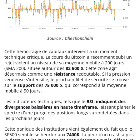
Apprendre
Indicateurs techniques
Source : Checkonchain
Investir
Cette hémorragie de capitaux intervient à un moment
technique critique. Le cours du Bitcoin a récemment subi un
Meilleures plateformes
rejet violent au niveau de sa moyenne mobile à 200 jours
(SMA 200), située autour des
82 500 $
. Cette zone agit
désormais comme une
résistance
redoutable. Si la pression
Meilleurs wallets
vendeuse s’intensifie, le prochain filet de sécurité se trouve
sur le
support
des
75 000 $
, qui correspond à la moyenne
mobile à 50 jours.
Les indicateurs techniques, tels que le
RSI, indiquent des
divergences baissières en haute timeframe,
laissant planer le
spectre d’une purge des positions longs surendettées dans
les prochains jours.
Cette panique des institutions vient également du fait que le
SP500 semble se heurter aux
7400$
. La peur d’un crash a pris