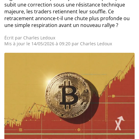
subit une correction sous une résistance technique
Actualité Exchanges
majeure, les traders retiennent leur souffle. Ce
retracement annonce-t-il une chute plus profonde ou
une simple respiration avant un nouveau rallye ?
Actualité IA
Écrit par
Charles Ledoux
Mis à jour le 14/05/2026 à 09:20 par
Charles Ledoux
Guides
Acheter Cryptomonnaies
Prédictions
Cryptomonnaies
Bitcoin (BTC)
Ethereum (ETH)