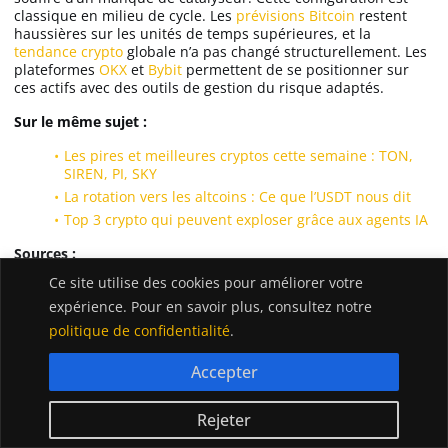
classique en milieu de cycle. Les
prévisions Bitcoin
restent
haussières sur les unités de temps supérieures, et la
tendance crypto
globale n’a pas changé structurellement. Les
plateformes
OKX
et
Bybit
permettent de se positionner sur
ces actifs avec des outils de gestion du risque adaptés.
Sur le même sujet :
Les pires et meilleures cryptos cette semaine : TON,
SIREN, PI, SKY
La rotation vers les altcoins : Ce que l’USDT nous dit
Top 3 crypto qui peuvent exploser grâce aux agents IA
Sources :
Ce site utilise des cookies pour améliorer votre
MarzellCrypto
sur X
expérience. Pour en savoir plus, consultez notre
Tradingview
politique de confidentialité
.
WHALES_CRYPTOt
sur X
CryptoTony__
sur X
Accepter
Rejeter
Simon Dumoulin