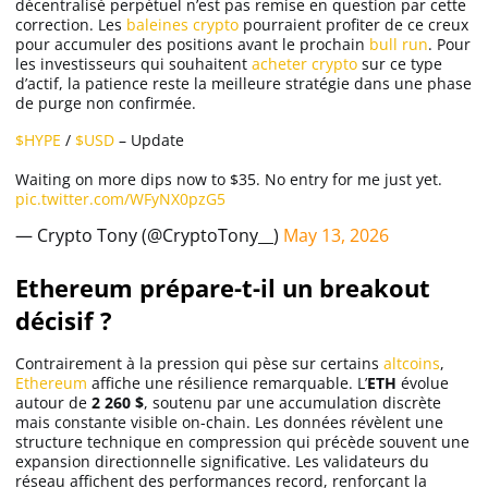
décentralisé perpétuel n’est pas remise en question par cette
correction. Les
baleines crypto
pourraient profiter de ce creux
pour accumuler des positions avant le prochain
bull run
. Pour
les investisseurs qui souhaitent
acheter crypto
sur ce type
d’actif, la patience reste la meilleure stratégie dans une phase
de purge non confirmée.
$HYPE
/
$USD
– Update
Waiting on more dips now to $35. No entry for me just yet.
pic.twitter.com/WFyNX0pzG5
— Crypto Tony (@CryptoTony__)
May 13, 2026
Ethereum prépare-t-il un breakout
décisif ?
Contrairement à la pression qui pèse sur certains
altcoins
,
Ethereum
affiche une résilience remarquable. L’
ETH
évolue
autour de
2 260 $
, soutenu par une accumulation discrète
mais constante visible on-chain. Les données révèlent une
structure technique en compression qui précède souvent une
expansion directionnelle significative. Les validateurs du
réseau affichent des performances record, renforçant la