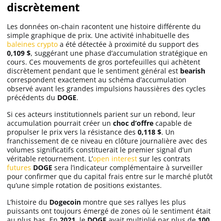
discrètement
Les données on-chain racontent une histoire différente du
simple graphique de prix. Une activité inhabituelle des
baleines crypto
a été détectée à proximité du support des
0,109 $
, suggérant une phase d’accumulation stratégique en
cours. Ces mouvements de gros portefeuilles qui achètent
discrètement pendant que le sentiment général est
bearish
correspondent exactement au schéma d’accumulation
observé avant les grandes impulsions haussières des cycles
précédents du
DOGE
.
Si ces acteurs institutionnels parient sur un rebond, leur
accumulation pourrait créer un
choc d’offre
capable de
propulser le prix vers la résistance des
0,118 $
. Un
franchissement de ce niveau en clôture journalière avec des
volumes significatifs constituerait le premier signal d’un
véritable retournement. L’
open interest
sur les contrats
futures
DOGE
sera l’indicateur complémentaire à surveiller
pour confirmer que du capital frais entre sur le marché plutôt
qu’une simple rotation de positions existantes.
L’histoire du
Dogecoin
montre que ses rallyes les plus
puissants ont toujours émergé de zones où le sentiment était
au plus bas. En
2021
, le
DOGE
avait multiplié par plus de
100