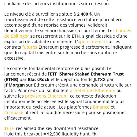
confiance des acteurs institutionnels sur ce réseau.
Le niveau clé à surveiller se situe à
2 400 $
. Un
franchissement de cette résistance en clôture journalière,
accompagné d’une reprise des volumes, validerait
définitivement le scénario haussier à court terme. Les
bandes
de Bollinger
se resserrent sur le
ETH
, signal classique d’une
explosion de volatilité imminente. L’
open interest
sur les
contrats
futures
Ethereum progresse discrètement, indiquant
que du capital frais entre sur le marché sans euphorie
excessive.
Le contexte fondamental renforce ce biais positif. Le
lancement récent de l’
ETF iShares Staked Ethereum Trust
(ETHB)
par
BlackRock
et le dépôt du fonds
JLTXX
par
JPMorgan
sur Ethereum créent une demande structurelle sur
l’actif. Pour ceux qui souhaitent
acheter de l’Ethereum
ou
suivre les
prévisions Ethereum
, ce contexte d’adoption
institutionnelle accélérée est le signal fondamental le plus
important du cycle actuel. Les plateformes
Binance
et
Coinbase
offrent la liquidité nécessaire pour se positionner
efficacement.
$ETH
reclaimed the key downtrend resistance.
Hold this breakout = $2,500 liquidity hunt. 🎯