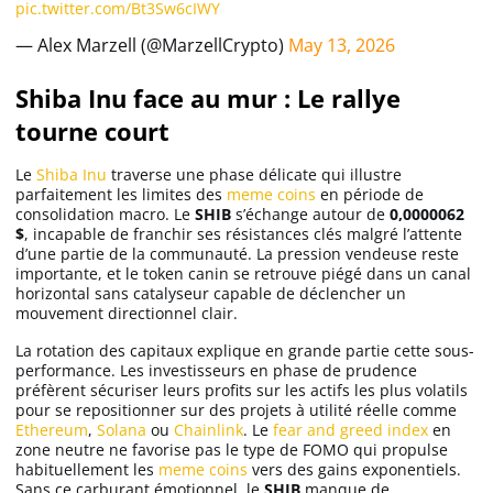
pic.twitter.com/Bt3Sw6cIWY
— Alex Marzell (@MarzellCrypto)
May 13, 2026
Shiba Inu face au mur : Le rallye
tourne court
Le
Shiba Inu
traverse une phase délicate qui illustre
parfaitement les limites des
meme coins
en période de
consolidation macro. Le
SHIB
s’échange autour de
0,0000062
$
, incapable de franchir ses résistances clés malgré l’attente
d’une partie de la communauté. La pression vendeuse reste
importante, et le token canin se retrouve piégé dans un canal
horizontal sans catalyseur capable de déclencher un
mouvement directionnel clair.
La rotation des capitaux explique en grande partie cette sous-
performance. Les investisseurs en phase de prudence
préfèrent sécuriser leurs profits sur les actifs les plus volatils
pour se repositionner sur des projets à utilité réelle comme
Ethereum
,
Solana
ou
Chainlink
. Le
fear and greed index
en
zone neutre ne favorise pas le type de FOMO qui propulse
habituellement les
meme coins
vers des gains exponentiels.
Sans ce carburant émotionnel, le
SHIB
manque de