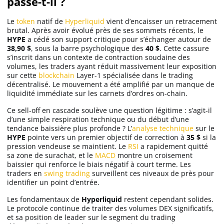
passe-t-il ?
Le
token
natif de
Hyperliquid
vient d’encaisser un retracement
brutal. Après avoir évolué près de ses sommets récents, le
HYPE
a cédé son support critique pour s’échanger autour de
38,90 $
, sous la barre psychologique des
40 $
. Cette cassure
s’inscrit dans un contexte de contraction soudaine des
volumes, les traders ayant réduit massivement leur exposition
sur cette
blockchain
Layer-1 spécialisée dans le trading
décentralisé. Le mouvement a été amplifié par un manque de
liquidité immédiate sur les carnets d’ordres on-chain.
Ce sell-off en cascade soulève une question légitime : s’agit-il
d’une simple respiration technique ou du début d’une
tendance baissière plus profonde ? L’
analyse technique
sur le
HYPE
pointe vers un premier objectif de correction à
35 $
si la
pression vendeuse se maintient. Le
RSI
a rapidement quitté
sa zone de surachat, et le
MACD
montre un croisement
baissier qui renforce le biais négatif à court terme. Les
traders en
swing trading
surveillent ces niveaux de près pour
identifier un point d’entrée.
Les fondamentaux de
Hyperliquid
restent cependant solides.
Le protocole continue de traiter des volumes DEX significatifs,
et sa position de leader sur le segment du trading