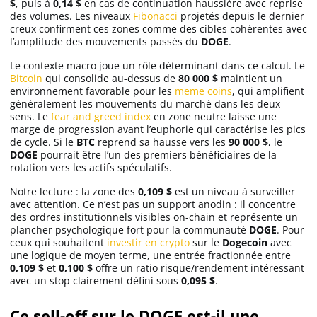
$
, puis à
0,14 $
en cas de continuation haussière avec reprise
des volumes. Les niveaux
Fibonacci
projetés depuis le dernier
creux confirment ces zones comme des cibles cohérentes avec
l’amplitude des mouvements passés du
DOGE
.
Le contexte macro joue un rôle déterminant dans ce calcul. Le
Bitcoin
qui consolide au-dessus de
80 000 $
maintient un
environnement favorable pour les
meme coins
, qui amplifient
généralement les mouvements du marché dans les deux
sens. Le
fear and greed index
en zone neutre laisse une
marge de progression avant l’euphorie qui caractérise les pics
de cycle. Si le
BTC
reprend sa hausse vers les
90 000 $
, le
DOGE
pourrait être l’un des premiers bénéficiaires de la
rotation vers les actifs spéculatifs.
Notre lecture : la zone des
0,109 $
est un niveau à surveiller
avec attention. Ce n’est pas un support anodin : il concentre
des ordres institutionnels visibles on-chain et représente un
plancher psychologique fort pour la communauté
DOGE
. Pour
ceux qui souhaitent
investir en crypto
sur le
Dogecoin
avec
une logique de moyen terme, une entrée fractionnée entre
0,109 $
et
0,100 $
offre un ratio risque/rendement intéressant
avec un stop clairement défini sous
0,095 $
.
Ce sell-off sur le DOGE est-il une