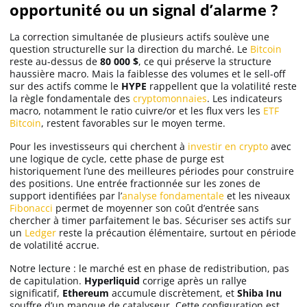
opportunité ou un signal d’alarme ?
La correction simultanée de plusieurs actifs soulève une
question structurelle sur la direction du marché. Le
Bitcoin
reste au-dessus de
80 000 $
, ce qui préserve la structure
haussière macro. Mais la faiblesse des volumes et le sell-off
sur des actifs comme le
HYPE
rappellent que la volatilité reste
la règle fondamentale des
cryptomonnaies
. Les indicateurs
macro, notamment le ratio cuivre/or et les flux vers les
ETF
Bitcoin
, restent favorables sur le moyen terme.
Pour les investisseurs qui cherchent à
investir en crypto
avec
une logique de cycle, cette phase de purge est
historiquement l’une des meilleures périodes pour construire
des positions. Une entrée fractionnée sur les zones de
support identifiées par l’
analyse fondamentale
et les niveaux
Fibonacci
permet de moyenner son coût d’entrée sans
chercher à timer parfaitement le bas. Sécuriser ses actifs sur
un
Ledger
reste la précaution élémentaire, surtout en période
de volatilité accrue.
Notre lecture : le marché est en phase de redistribution, pas
de capitulation.
Hyperliquid
corrige après un rallye
significatif,
Ethereum
accumule discrètement, et
Shiba Inu
souffre d’un manque de catalyseur. Cette configuration est