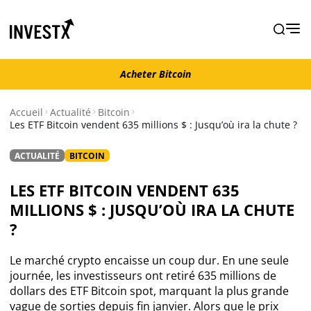
Acheter Bitcoin
Acheter Bitcoin
Accueil
Actualité
Bitcoin
Les ETF Bitcoin vendent 635 millions $ : Jusqu’où ira la chute ?
Actualité
ACTUALITÉ
BITCOIN
Actualité Bitcoin
LES ETF BITCOIN VENDENT 635
MILLIONS $ : JUSQU’OÙ IRA LA CHUTE
Actualité Ethereum
?
Actualité Altcoins
Le marché crypto encaisse un coup dur. En une seule
journée, les investisseurs ont retiré 635 millions de
dollars des ETF Bitcoin spot, marquant la plus grande
Actualité NFT
vague de sorties depuis fin janvier. Alors que le prix