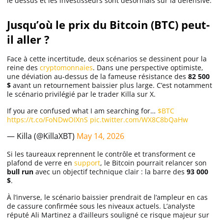
le dessus et les investisseurs sont désormais sur la défensive.
Jusqu’où le prix du Bitcoin (BTC) peut-
il aller ?
Face à cette incertitude, deux scénarios se dessinent pour la
reine des
cryptomonnaies
. Dans une perspective optimiste,
une déviation au-dessus de la fameuse résistance des
82 500
$
avant un retournement baissier plus large. C’est notamment
le scénario privilégié par le trader Killa sur X.
If you are confused what I am searching for…
$BTC
https://t.co/FoNDwOIXnS
pic.twitter.com/WX8C8bQaHw
— Killa (@KillaXBT)
May 14, 2026
Si les taureaux reprennent le contrôle et transforment ce
plafond de verre en
support
, le Bitcoin pourrait relancer son
bull run
avec un objectif technique clair : la barre des
93 000
$
.
À l’inverse, le scénario baissier prendrait de l’ampleur en cas
de cassure confirmée sous les niveaux actuels. L’analyste
réputé Ali Martinez a d’ailleurs souligné ce risque majeur sur