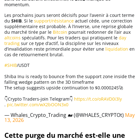
momentum.
Les prochains jours seront décisifs pour l’avenir à court terme
du
SHIB
. Si le
support/résistance
actuel cède, une correction
supplémentaire est probable. À l’inverse, une reprise globale
du marché tirée par le
Bitcoin
pourrait redonner de l’air aux
altcoins
spéculatifs. Pour les traders qui pratiquent le
day
trading
sur ce type d’actif, la discipline sur les niveaux
d’invalidation reste primordiale pour éviter une
liquidation
en
cas de retournement brutal.
#SHIB
/USDT
Shiba Inu is ready to bounce from the support zone inside the
falling wedge pattern on the 3D timeframe
The setup suggests upside continuation to $0.0000245🚀
👇Crypto Traders-join Telegram👇
https://t.co/oRAVD0i3ly
.
pic.twitter.com/wX2bOON3x0
— Whales_Crypto_Trading 🐋 (@WHALES_CRYPTOt)
May
13, 2026
Cette purge du marché est-elle une