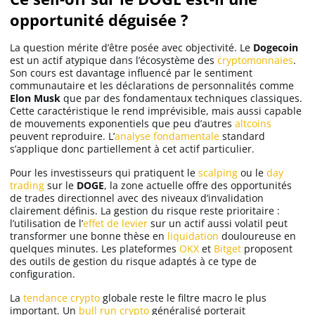
opportunité déguisée ?
La question mérite d’être posée avec objectivité. Le
Dogecoin
est un actif atypique dans l’écosystème des
cryptomonnaies
.
Son cours est davantage influencé par le sentiment
communautaire et les déclarations de personnalités comme
Elon Musk
que par des fondamentaux techniques classiques.
Cette caractéristique le rend imprévisible, mais aussi capable
de mouvements exponentiels que peu d’autres
altcoins
peuvent reproduire. L’
analyse fondamentale
standard
s’applique donc partiellement à cet actif particulier.
Pour les investisseurs qui pratiquent le
scalping
ou le
day
trading
sur le
DOGE
, la zone actuelle offre des opportunités
de trades directionnel avec des niveaux d’invalidation
clairement définis. La gestion du risque reste prioritaire :
l’utilisation de l’
effet de levier
sur un actif aussi volatil peut
transformer une bonne thèse en
liquidation
douloureuse en
quelques minutes. Les plateformes
OKX
et
Bitget
proposent
des outils de gestion du risque adaptés à ce type de
configuration.
La
tendance crypto
globale reste le filtre macro le plus
important. Un
bull run crypto
généralisé porterait