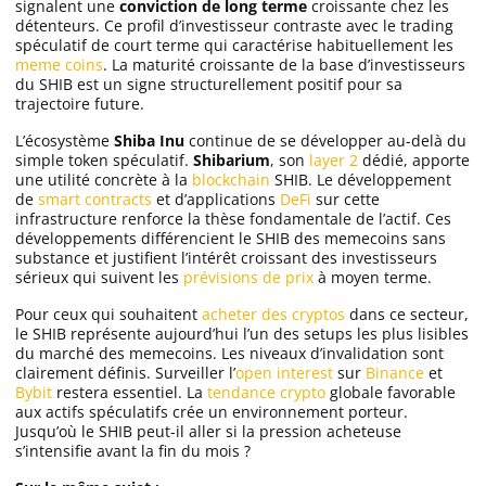
signalent une
conviction de long terme
croissante chez les
détenteurs. Ce profil d’investisseur contraste avec le trading
spéculatif de court terme qui caractérise habituellement les
meme coins
. La maturité croissante de la base d’investisseurs
du SHIB est un signe structurellement positif pour sa
trajectoire future.
L’écosystème
Shiba Inu
continue de se développer au-delà du
simple token spéculatif.
Shibarium
, son
layer 2
dédié, apporte
une utilité concrète à la
blockchain
SHIB. Le développement
de
smart contracts
et d’applications
DeFi
sur cette
infrastructure renforce la thèse fondamentale de l’actif. Ces
développements différencient le SHIB des memecoins sans
substance et justifient l’intérêt croissant des investisseurs
sérieux qui suivent les
prévisions de prix
à moyen terme.
Pour ceux qui souhaitent
acheter des cryptos
dans ce secteur,
le SHIB représente aujourd’hui l’un des setups les plus lisibles
du marché des memecoins. Les niveaux d’invalidation sont
clairement définis. Surveiller l’
open interest
sur
Binance
et
Bybit
restera essentiel. La
tendance crypto
globale favorable
aux actifs spéculatifs crée un environnement porteur.
Jusqu’où le SHIB peut-il aller si la pression acheteuse
s’intensifie avant la fin du mois ?