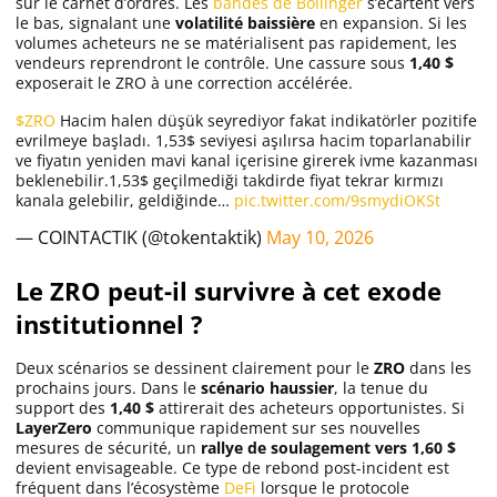
sur le carnet d’ordres. Les
bandes de Bollinger
s’écartent vers
le bas, signalant une
volatilité baissière
en expansion. Si les
volumes acheteurs ne se matérialisent pas rapidement, les
vendeurs reprendront le contrôle. Une cassure sous
1,40 $
exposerait le ZRO à une correction accélérée.
$ZRO
Hacim halen düşük seyrediyor fakat indikatörler pozitife
evrilmeye başladı. 1,53$ seviyesi aşılırsa hacim toparlanabilir
ve fiyatın yeniden mavi kanal içerisine girerek ivme kazanması
beklenebilir.1,53$ geçilmediği takdirde fiyat tekrar kırmızı
kanala gelebilir, geldiğinde…
pic.twitter.com/9smydiOKSt
— COINTACTIK (@tokentaktik)
May 10, 2026
Le ZRO peut-il survivre à cet exode
institutionnel ?
Deux scénarios se dessinent clairement pour le
ZRO
dans les
prochains jours. Dans le
scénario haussier
, la tenue du
support des
1,40 $
attirerait des acheteurs opportunistes. Si
LayerZero
communique rapidement sur ses nouvelles
mesures de sécurité, un
rallye de soulagement vers 1,60 $
devient envisageable. Ce type de rebond post-incident est
fréquent dans l’écosystème
DeFi
lorsque le protocole