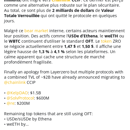
comme une alternative plus robuste sur le plan sécuritaire.
Au total, ce sont plus de
2 milliards de dollars
de
Valeur
Totale Verrouillée
qui ont quitté le protocole en quelques
jours.
Malgré ce
bear market
interne, certains acteurs maintiennent
leur position. Des actifs comme l’
USDe d’Ethena
, le
weETH
ou
le
WBTC
continuent d’utiliser le standard
OFT
. Le
token
ZRO
se négocie actuellement entre
1,47 $
et
1,50 $
. Il affiche une
légère hausse de
1,3 %
à
4,1 %
selon les plateformes. Un
calme apparent qui cache une structure de marché
profondément fragilisée.
Finally an apology from Layerzero but multiple protocols with
a combined TVL of ~$2B have already announced migrating to
@chainlink
CCIP
•
@KelpDAO
: $1.5B
•
@SolvProtocol
: $600M
•
@re
: $200M
Remaining top tokens that are still using OFT:
• USDe/sUSDe by Ethena
• weETH by…