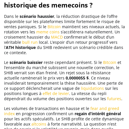
historique des memecoins ?
Dans le
scénario haussier
, la réduction drastique de l’offre
disponible sur les plateformes limite fortement le risque de
ventes paniques. Si le
Bitcoin
maintient ses niveaux actuels, la
rotation vers les
meme coins
s’accélérera naturellement. Un
croisement haussier du
MACD
confirmerait le début d’un
véritable
bull run
local. L’espoir d’un retour progressif vers
l’
ATH historique
du SHIB redevient un scénario crédible dans
ce contexte.
Le
scénario baissier
reste cependant présent. Si le
Bitcoin
et
l’ensemble du marché subissent une nouvelle correction, le
SHIB verrait son élan freiné. Un rejet sous la résistance
actuelle ramènerait le prix vers
0,0000055 $
. Ce niveau
invaliderait temporairement la thèse haussière. Une perte de
ce support déclencherait une vague de
liquidations
sur les
positions longues à
effet de levier
. La vitesse du repli
dépendrait du volume des positions ouvertes sur les
futures
.
Les volumes de transactions en hausse et le
fear and greed
index
en progression confirment un
regain d’intérêt général
pour les actifs spéculatifs. Le SHIB profite de cette dynamique
favorable aux
altcoins
à forte narrativité. La question n’est