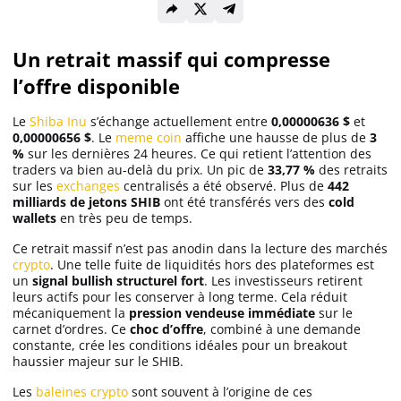
Solana (SOL)
Un retrait massif qui compresse
l’offre disponible
Ripple (XRP)
Le
Shiba Inu
s’échange actuellement entre
0,00000636 $
et
0,00000656 $
. Le
meme coin
affiche une hausse de plus de
3
%
sur les dernières 24 heures. Ce qui retient l’attention des
Dogecoin (DOGE)
traders va bien au-delà du prix. Un pic de
33,77 %
des retraits
sur les
exchanges
centralisés a été observé. Plus de
442
milliards de jetons SHIB
ont été transférés vers des
cold
Binance Coin (BNB)
wallets
en très peu de temps.
Ce retrait massif n’est pas anodin dans la lecture des marchés
crypto
. Une telle fuite de liquidités hors des plateformes est
Trading
un
signal bullish structurel fort
. Les investisseurs retirent
leurs actifs pour les conserver à long terme. Cela réduit
C’est quoi ?
mécaniquement la
pression vendeuse immédiate
sur le
carnet d’ordres. Ce
choc d’offre
, combiné à une demande
constante, crée les conditions idéales pour un breakout
haussier majeur sur le SHIB.
Meilleur Broker
Les
baleines crypto
sont souvent à l’origine de ces