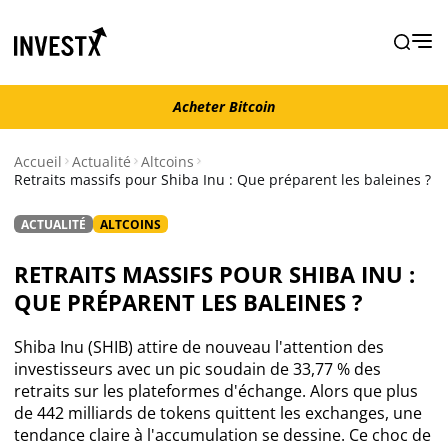
Acheter Bitcoin
Acheter Bitcoin
Accueil
Actualité
Altcoins
Retraits massifs pour Shiba Inu : Que préparent les baleines ?
Actualité
ACTUALITÉ
ALTCOINS
Actualité Bitcoin
RETRAITS MASSIFS POUR SHIBA INU :
QUE PRÉPARENT LES BALEINES ?
Actualité Ethereum
Shiba Inu (SHIB) attire de nouveau l'attention des
Actualité Altcoins
investisseurs avec un pic soudain de 33,77 % des
retraits sur les plateformes d'échange. Alors que plus
de 442 milliards de tokens quittent les exchanges, une
Actualité NFT
tendance claire à l'accumulation se dessine. Ce choc de