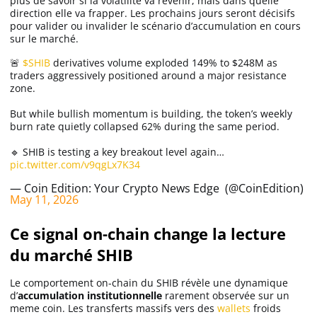
plus de savoir si la volatilité va revenir, mais dans quelle
direction elle va frapper. Les prochains jours seront décisifs
pour valider ou invalider le scénario d’accumulation en cours
sur le marché.
🚨
$SHIB
derivatives volume exploded 149% to $248M as
traders aggressively positioned around a major resistance
zone.
But while bullish momentum is building, the token’s weekly
burn rate quietly collapsed 62% during the same period.
🔹 SHIB is testing a key breakout level again…
pic.twitter.com/v9qgLx7K34
— Coin Edition: Your Crypto News Edge ️ (@CoinEdition)
May 11, 2026
Ce signal on-chain change la lecture
du marché SHIB
Le comportement on-chain du SHIB révèle une dynamique
d’
accumulation institutionnelle
rarement observée sur un
meme coin. Les transferts massifs vers des
wallets
froids