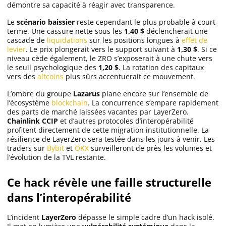
démontre sa capacité à réagir avec transparence.
Le
scénario baissier
reste cependant le plus probable à court
terme. Une cassure nette sous les
1,40 $
déclencherait une
cascade de
liquidations
sur les positions longues à
effet de
levier
. Le prix plongerait vers le support suivant à
1,30 $
. Si ce
niveau cède également, le ZRO s’exposerait à une chute vers
le seuil psychologique des
1,20 $
. La rotation des capitaux
vers des
altcoins
plus sûrs accentuerait ce mouvement.
L’ombre du groupe
Lazarus
plane encore sur l’ensemble de
l’écosystème
blockchain
. La concurrence s’empare rapidement
des parts de marché laissées vacantes par LayerZero.
Chainlink CCIP
et d’autres protocoles d’interopérabilité
profitent directement de cette migration institutionnelle. La
résilience de LayerZero sera testée dans les jours à venir. Les
traders sur
Bybit
et
OKX
surveilleront de près les volumes et
l’évolution de la TVL restante.
Ce hack révèle une faille structurelle
dans l’interopérabilité
L’incident
LayerZero
dépasse le simple cadre d’un hack isolé.