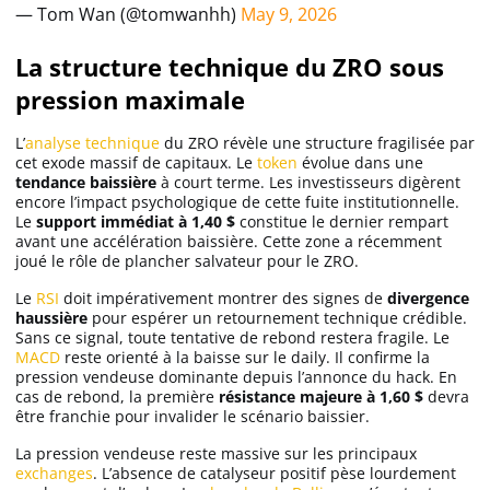
— Tom Wan (@tomwanhh)
May 9, 2026
La structure technique du ZRO sous
pression maximale
L’
analyse technique
du ZRO révèle une structure fragilisée par
cet exode massif de capitaux. Le
token
évolue dans une
tendance baissière
à court terme. Les investisseurs digèrent
encore l’impact psychologique de cette fuite institutionnelle.
Le
support immédiat à 1,40 $
constitue le dernier rempart
avant une accélération baissière. Cette zone a récemment
joué le rôle de plancher salvateur pour le ZRO.
Le
RSI
doit impérativement montrer des signes de
divergence
haussière
pour espérer un retournement technique crédible.
Sans ce signal, toute tentative de rebond restera fragile. Le
MACD
reste orienté à la baisse sur le daily. Il confirme la
pression vendeuse dominante depuis l’annonce du hack. En
cas de rebond, la première
résistance majeure à 1,60 $
devra
être franchie pour invalider le scénario baissier.
La pression vendeuse reste massive sur les principaux
exchanges
. L’absence de catalyseur positif pèse lourdement