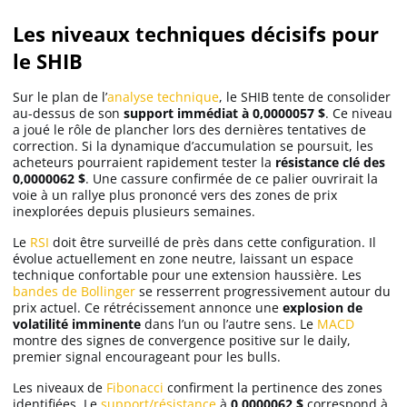
Les niveaux techniques décisifs pour
le SHIB
Sur le plan de l’
analyse technique
, le SHIB tente de consolider
au-dessus de son
support immédiat à 0,0000057 $
. Ce niveau
a joué le rôle de plancher lors des dernières tentatives de
correction. Si la dynamique d’accumulation se poursuit, les
acheteurs pourraient rapidement tester la
résistance clé des
0,0000062 $
. Une cassure confirmée de ce palier ouvrirait la
voie à un rallye plus prononcé vers des zones de prix
inexplorées depuis plusieurs semaines.
Le
RSI
doit être surveillé de près dans cette configuration. Il
évolue actuellement en zone neutre, laissant un espace
technique confortable pour une extension haussière. Les
bandes de Bollinger
se resserrent progressivement autour du
prix actuel. Ce rétrécissement annonce une
explosion de
volatilité imminente
dans l’un ou l’autre sens. Le
MACD
montre des signes de convergence positive sur le daily,
premier signal encourageant pour les bulls.
Les niveaux de
Fibonacci
confirment la pertinence des zones
identifiées. Le
support/résistance
à
0,0000062 $
correspond à