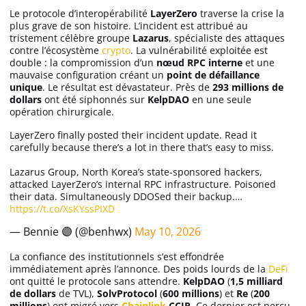
Le protocole d’interopérabilité
LayerZero
traverse la crise la
plus grave de son histoire. L’incident est attribué au
tristement célèbre groupe
Lazarus
, spécialiste des attaques
contre l’écosystème
crypto
. La vulnérabilité exploitée est
double : la compromission d’un
nœud RPC interne
et une
mauvaise configuration créant un
point de défaillance
unique
. Le résultat est dévastateur. Près de
293 millions de
dollars
ont été siphonnés sur
KelpDAO
en une seule
opération chirurgicale.
LayerZero finally posted their incident update. Read it
carefully because there’s a lot in there that’s easy to miss.
Lazarus Group, North Korea’s state-sponsored hackers,
attacked LayerZero’s internal RPC infrastructure. Poisoned
their data. Simultaneously DDOSed their backup.…
https://t.co/XsKYssPIXD
— Bennie 🟣 (@benhwx)
May 10, 2026
La confiance des institutionnels s’est effondrée
immédiatement après l’annonce. Des poids lourds de la
DeFi
ont quitté le protocole sans attendre.
KelpDAO
(
1,5 milliard
de dollars
de TVL),
SolvProtocol
(
600 millions
) et
Re
(
200
millions
) ont migré vers
Chainlink
CCIP
. Ce dernier est perçu