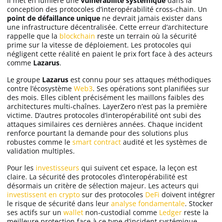
Il met en lumière une
vulnérabilité systémique
dans la
conception des protocoles d’interopérabilité cross-chain. Un
point de défaillance unique
ne devrait jamais exister dans
une infrastructure décentralisée. Cette erreur d’architecture
rappelle que la
blockchain
reste un terrain où la sécurité
prime sur la vitesse de déploiement. Les protocoles qui
négligent cette réalité en paient le prix fort face à des acteurs
comme
Lazarus
.
Le groupe
Lazarus
est connu pour ses attaques méthodiques
contre l’écosystème
Web3
. Ses opérations sont planifiées sur
des mois. Elles ciblent précisément les maillons faibles des
architectures multi-chaînes. LayerZero n’est pas la première
victime. D’autres protocoles d’interopérabilité ont subi des
attaques similaires ces dernières années. Chaque incident
renforce pourtant la demande pour des solutions plus
robustes comme le
smart contract
audité et les systèmes de
validation multiples.
Pour les
investisseurs
qui suivent cet espace, la leçon est
claire. La sécurité des protocoles d’interopérabilité est
désormais un critère de sélection majeur. Les acteurs qui
investissent en crypto
sur des protocoles
DeFi
doivent intégrer
le risque de sécurité dans leur
analyse fondamentale
. Stocker
ses actifs sur un
wallet
non-custodial comme
Ledger
reste la
meilleure protection face à ce type d’incident systémique.