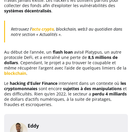
n’avait jamais existé. Les hackers les utilisent parfois pour
collecter des fonds afin d’exploiter les vulnérabilités des
systèmes décentralisés
.
Retrouvez l’
actu crypto
, blockchain, web3 au quotidien dans
notre section « Actualités ».
Au début de l’année, un
flash loan
avisé Platypus, un autre
protocole DeFi, et a entraîné une perte de
8,5 millions de
dollars
. Cependant, le projet a pu trouver le coupable et
même récupérer l’argent avec l’aide de quelques limiers de la
blockchain
.
Le
hacking d’Euler Finance
intervient dans un contexte où
les
cryptomonnaies
sont encore
sujettes à des manipulations
et
des difficultés. Rien qu’en 2022, le secteur a
perdu 4 milliards
de dollars d’actifs numériques, à la suite de piratages,
fraudes et escroqueries.
Eddy