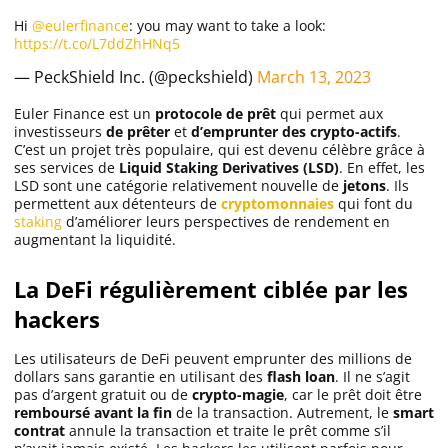
Apprendre
Hi
@eulerfinance
: you may want to take a look:
https://t.co/L7ddZhHNq5
— PeckShield Inc. (@peckshield)
March 13, 2023
Indicateurs techniques
Euler Finance est un
protocole de prêt
qui permet aux
investisseurs
de prêter
et
d’emprunter des crypto-actifs
.
C’est un projet très populaire, qui est devenu célèbre grâce à
Investir
ses services de
Liquid Staking Derivatives (LSD)
. En effet, les
LSD sont une catégorie relativement nouvelle de
jetons
. Ils
Meilleures plateformes
permettent aux détenteurs de
cryptomonnaies
qui font du
staking
d’améliorer leurs perspectives de rendement en
augmentant la liquidité.
Meilleurs wallets
La DeFi régulièrement ciblée par les
hackers
Les utilisateurs de DeFi peuvent emprunter des millions de
dollars sans garantie en utilisant des
flash loan
. Il ne s’agit
pas d’argent gratuit ou de
crypto-magie
, car le prêt doit être
remboursé avant la fin
de la transaction. Autrement, le
smart
contrat
annule la transaction et traite le prêt comme s’il