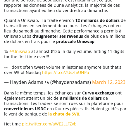
rapporte les données de Dune Analytics, la majorité de ces
transactions ayant eu lieu du vendredi au dimanche.
Quant à Uniswap, il a traité environ
12 milliards de dollars
de
transactions en seulement deux jours. Les échanges ont eu
lieu du samedi au dimanche. Cette performance a permis à
Uniswap Labs
d’augmenter ses revenus
de plus de 8 millions
de dollars en frais pour le
protocole Uniswap
.
🦄
@Uniswap
at almost $12b in daily volume, hitting 11 digits
for the first time ever!!!
👀 I don't often tweet volume milestones anymore but that's
over 5% of Nasdaq
https://t.co/ZUszhiUNPu
— Hayden Adams 🦄 (@haydenzadams)
March 12, 2023
Dans le même temps, les échanges sur
Curve exchange
ont
également atteint un pic de
8 milliards de dollars
de
transactions. Les traders se sont rués sur la plateforme pour
convertir leurs USDC
en d’autres pièces. Ils étaient guidés par
le vent de panique de
la chute de SVB
.
Hot time
pic.twitter.com/aWE2LLFZvb