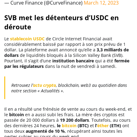
— Curve Finance (@CurveFinance)
March 12, 2023
SVB met les détenteurs d’USDC en
déroute
Le
stablecoin USDC
de Circle Internet Financial avait
considérablement baissé par rapport à son prix prévu de 1
dollar. La plateforme avait annoncé qu’elle a
3,3 milliards de
dollars
de liquidités bloqués à la Silicon Valley Bank (SVB).
Pourtant, il s’agit d’une
institution bancaire
qui a été
fermée
par les régulateurs
dans la nuit de vendredi à samedi.
Retrouvez l’
actu crypto
, blockchain, web3 au quotidien dans
notre section « Actualités ».
Il en a résulté une frénésie de vente au cours du week-end, et
le
bitcoin
en a aussi subi les frais. La mère des cryptos est
passée de 20 000 dollars à
19 200 dollars
. Toutefois, au cours
des dernières 24 heures,
le
bitcoin
(BTC)
et
l’
éther
(ETH)
ont
tous deux
augmenté de 10 %
, récupérant ainsi toutes les
pertes subies au cours du week-end.