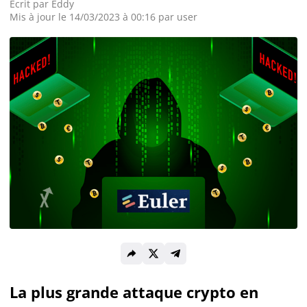
Écrit par
Eddy
Mis à jour le 14/03/2023 à 00:16 par
user
Actualité Exchanges
Actualité IA
Guides
Acheter Cryptomonnaies
Prédictions
Cryptomonnaies
Bitcoin (BTC)
La plus grande attaque crypto en
Ethereum (ETH)