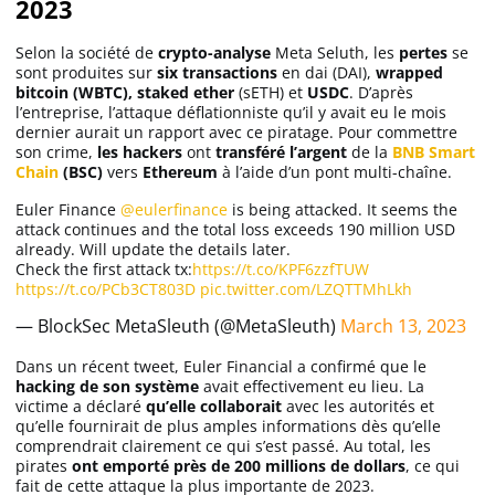
2023
Selon la société de
crypto-analyse
Meta Seluth, les
pertes
se
Solana (SOL)
sont produites sur
six transactions
en dai (DAI),
wrapped
bitcoin (WBTC),
staked ether
(sETH) et
USDC
. D’après
l’entreprise, l’attaque déflationniste qu’il y avait eu le mois
Ripple (XRP)
dernier aurait un rapport avec ce piratage. Pour commettre
son crime,
les hackers
ont
transféré l’argent
de la
BNB Smart
Chain
(BSC)
vers
Ethereum
à l’aide d’un pont multi-chaîne.
Dogecoin (DOGE)
Euler Finance
@eulerfinance
is being attacked. It seems the
attack continues and the total loss exceeds 190 million USD
already. Will update the details later.
Binance Coin (BNB)
Check the first attack tx:
https://t.co/KPF6zzfTUW
https://t.co/PCb3CT803D
pic.twitter.com/LZQTTMhLkh
— BlockSec MetaSleuth (@MetaSleuth)
March 13, 2023
Trading
Dans un récent tweet, Euler Financial a confirmé que le
C’est quoi ?
hacking de son système
avait effectivement eu lieu. La
victime a déclaré
qu’elle collaborait
avec les autorités et
qu’elle fournirait de plus amples informations dès qu’elle
comprendrait clairement ce qui s’est passé. Au total, les
Meilleur Broker
pirates
ont emporté près de 200 millions de dollars
, ce qui
fait de cette attaque la plus importante de 2023.