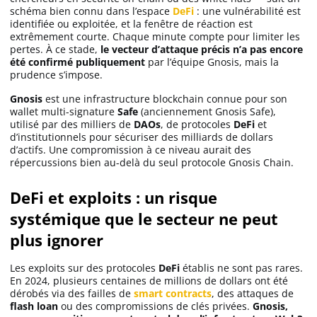
schéma bien connu dans l’espace
DeFi
: une vulnérabilité est
Apprendre
identifiée ou exploitée, et la fenêtre de réaction est
extrêmement courte. Chaque minute compte pour limiter les
pertes. À ce stade,
le vecteur d’attaque précis n’a pas encore
Indicateurs techniques
été confirmé publiquement
par l’équipe Gnosis, mais la
prudence s’impose.
Gnosis
est une infrastructure blockchain connue pour son
Investir
wallet multi-signature
Safe
(anciennement Gnosis Safe),
utilisé par des milliers de
DAOs
, de protocoles
DeFi
et
d’institutionnels pour sécuriser des milliards de dollars
Meilleures plateformes
d’actifs. Une compromission à ce niveau aurait des
répercussions bien au-delà du seul protocole Gnosis Chain.
Meilleurs wallets
DeFi et exploits : un risque
systémique que le secteur ne peut
plus ignorer
Les exploits sur des protocoles
DeFi
établis ne sont pas rares.
En 2024, plusieurs centaines de millions de dollars ont été
dérobés via des failles de
smart contracts
, des attaques de
flash loan
ou des compromissions de clés privées.
Gnosis,