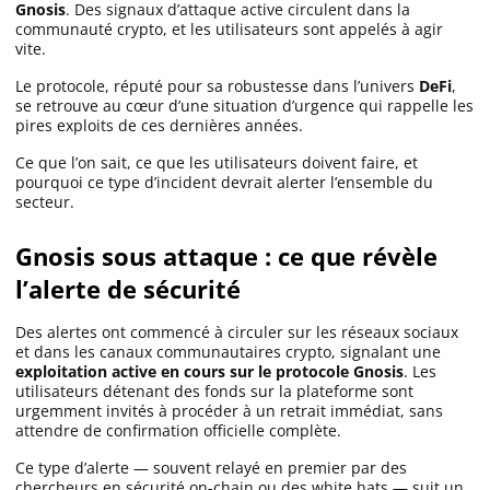
Gnosis
. Des signaux d’attaque active circulent dans la
communauté crypto, et les utilisateurs sont appelés à agir
vite.
Solana (SOL)
Le protocole, réputé pour sa robustesse dans l’univers
DeFi
,
se retrouve au cœur d’une situation d’urgence qui rappelle les
Ripple (XRP)
pires exploits de ces dernières années.
Ce que l’on sait, ce que les utilisateurs doivent faire, et
pourquoi ce type d’incident devrait alerter l’ensemble du
Dogecoin (DOGE)
secteur.
Gnosis sous attaque : ce que révèle
Binance Coin (BNB)
l’alerte de sécurité
Des alertes ont commencé à circuler sur les réseaux sociaux
Trading
et dans les canaux communautaires crypto, signalant une
exploitation active en cours sur le protocole Gnosis
. Les
C’est quoi ?
utilisateurs détenant des fonds sur la plateforme sont
urgemment invités à procéder à un retrait immédiat, sans
attendre de confirmation officielle complète.
Meilleur Broker
Ce type d’alerte — souvent relayé en premier par des
chercheurs en sécurité on-chain ou des white hats — suit un