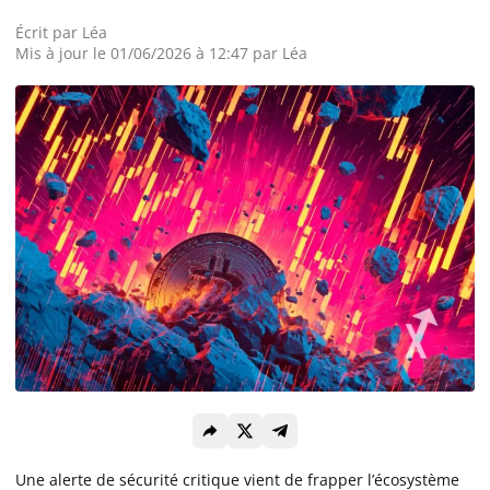
Écrit par
Léa
Actualité Exchanges
Mis à jour le 01/06/2026 à 12:47 par Léa
Actualité IA
Guides
Acheter Cryptomonnaies
Prédictions
Cryptomonnaies
Bitcoin (BTC)
Une alerte de sécurité critique vient de frapper l’écosystème
Ethereum (ETH)