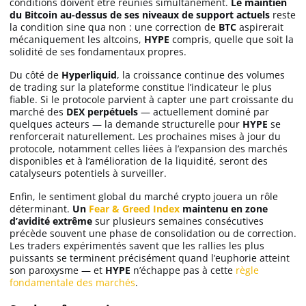
conditions doivent être réunies simultanément.
Le maintien
du Bitcoin au-dessus de ses niveaux de support actuels
reste
la condition sine qua non : une correction de
BTC
aspirerait
mécaniquement les altcoins,
HYPE
compris, quelle que soit la
solidité de ses fondamentaux propres.
Du côté de
Hyperliquid
, la croissance continue des volumes
de trading sur la plateforme constitue l’indicateur le plus
fiable. Si le protocole parvient à capter une part croissante du
marché des
DEX perpétuels
— actuellement dominé par
quelques acteurs — la demande structurelle pour
HYPE
se
renforcerait naturellement. Les prochaines mises à jour du
protocole, notamment celles liées à l’expansion des marchés
disponibles et à l’amélioration de la liquidité, seront des
catalyseurs potentiels à surveiller.
Enfin, le sentiment global du marché crypto jouera un rôle
déterminant.
Un
Fear & Greed Index
maintenu en zone
d’avidité extrême
sur plusieurs semaines consécutives
précède souvent une phase de consolidation ou de correction.
Les traders expérimentés savent que les rallies les plus
puissants se terminent précisément quand l’euphorie atteint
son paroxysme — et
HYPE
n’échappe pas à cette
règle
fondamentale des marchés
.