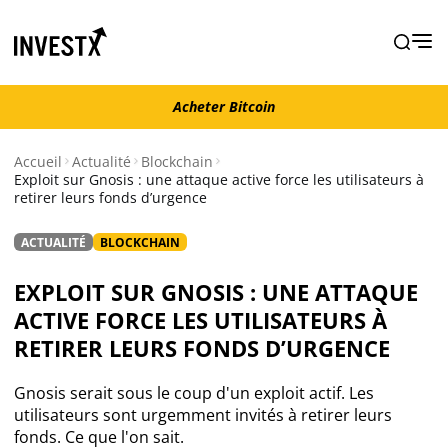
Acheter Bitcoin
Acheter Bitcoin
Accueil
Actualité
Blockchain
Exploit sur Gnosis : une attaque active force les utilisateurs à
retirer leurs fonds d’urgence
Actualité
ACTUALITÉ
BLOCKCHAIN
Actualité Bitcoin
EXPLOIT SUR GNOSIS : UNE ATTAQUE
Actualité Ethereum
ACTIVE FORCE LES UTILISATEURS À
RETIRER LEURS FONDS D’URGENCE
Actualité Altcoins
Gnosis serait sous le coup d'un exploit actif. Les
utilisateurs sont urgemment invités à retirer leurs
Actualité NFT
fonds. Ce que l'on sait.