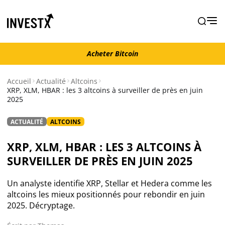
Acheter Bitcoin
Acheter Bitcoin
Accueil
Actualité
Altcoins
XRP, XLM, HBAR : les 3 altcoins à surveiller de près en juin
2025
Actualité
ACTUALITÉ
ALTCOINS
Actualité Bitcoin
XRP, XLM, HBAR : LES 3 ALTCOINS À
Actualité Ethereum
SURVEILLER DE PRÈS EN JUIN 2025
Actualité Altcoins
Un analyste identifie XRP, Stellar et Hedera comme les
altcoins les mieux positionnés pour rebondir en juin
2025. Décryptage.
Actualité NFT