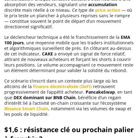
absorption des vendeurs, signalant une
accumulation
discrète mais réelle à ce niveau. Ce type de
price action
— où
le prix teste un plancher à plusieurs reprises sans le rompre
— constitue souvent le point de départ d’un mouvement
directionnel significatif.
Le déclencheur technique a été le franchissement de la
EMA
100 jours
, une moyenne mobile que les traders institutionnels
et algorithmiques surveillent de près. En clôturant au-dessus
de cet indicateur,
CAKE
a envoyé un signal de force relatif,
attirant de nouveaux acheteurs et forçant les shorts à couvrir
leurs positions. Le volume accompagnant ce mouvement reste
un élément déterminant pour valider la solidité du rebond.
Ce scénario s’inscrit dans un contexte plus large où les
altcoins de la
finance décentralisée (DeFi)
retrouvent
progressivement de l’appétit acheteur.
PancakeSwap
, en tant
que
DEX dominant sur BNB Chain
, bénéficie d’un regain
d’intérêt lié à l’activité on-chain croissante sur l’écosystème
Binance Smart Chain
, notamment via les volumes de swap et
les pools de liquidité.
$1,6 : résistance clé ou prochain palier