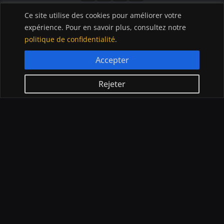
Ce site utilise des cookies pour améliorer votre
expérience. Pour en savoir plus, consultez notre
ACTU CRYPTO
GUIDE
politique de confidentialité
.
Bitcoin
Acheter Cryptomonnaies
Ethereum
Débuter en trading
Accepter
Altcoins
Quel âge pour trader ?
Exchanges
Quel broker choisir pour
Rejeter
Blockchain
trader ?
NFTs
IA
CRYPTOMONNAIES
À PROPOS
Comprendre la crypto
À propos de nous
Lexique crypto
Nous contacter
Choisir le bon exchange
Application InvestX
Canal liquidations crypto
© InvestX 2025