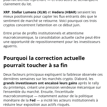
clairement du lot.
XRP
,
Stellar Lumens (XLM)
et
Hedera (HBAR)
seraient les
Solana (SOL)
mieux positionnés pour capter les flux entrants dès que le
sentiment de marché se retourne. Voici pourquoi ces trois
cryptos concentrent l’attention en ce début juin.
Ripple (XRP)
Entre prise de profits institutionnels et attentisme
macroéconomique, la consolidation actuelle cache peut-être
Dogecoin (DOGE)
une opportunité de repositionnement pour les investisseurs
aguerris.
Binance Coin (BNB)
Pourquoi la correction actuelle
pourrait toucher à sa fin
Trading
Deux facteurs principaux expliquent la faiblesse observée ces
dernières semaines sur les marchés crypto. D’abord, les
grands investisseurs ont encaissé leurs gains
après le rally
C’est quoi ?
du printemps, créant une pression vendeuse mécanique sur
l’ensemble du marché. Ensuite, l’incertitude
macroéconomique — notamment autour de la politique
Meilleur Broker
monétaire de la
Fed
— a incité les acteurs institutionnels à
réduire leur exposition aux actifs risqués.