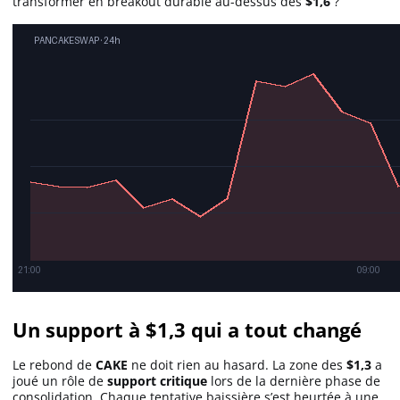
transformer en breakout durable au-dessus des
$1,6
?
Un support à $1,3 qui a tout changé
Le rebond de
CAKE
ne doit rien au hasard. La zone des
$1,3
a
joué un rôle de
support critique
lors de la dernière phase de
consolidation. Chaque tentative baissière s’est heurtée à une