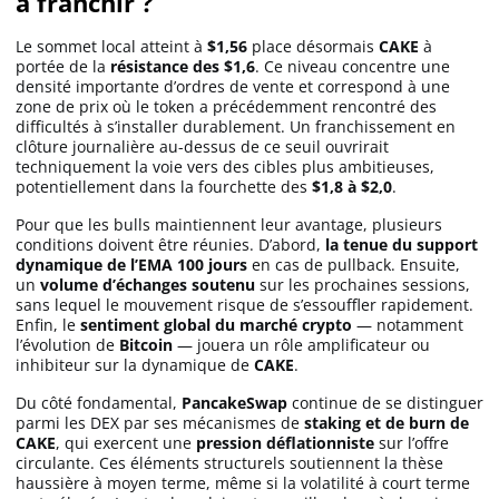
à franchir ?
Le sommet local atteint à
$1,56
place désormais
CAKE
à
portée de la
résistance des $1,6
. Ce niveau concentre une
densité importante d’ordres de vente et correspond à une
zone de prix où le token a précédemment rencontré des
difficultés à s’installer durablement. Un franchissement en
clôture journalière au-dessus de ce seuil ouvrirait
techniquement la voie vers des cibles plus ambitieuses,
potentiellement dans la fourchette des
$1,8 à $2,0
.
Pour que les bulls maintiennent leur avantage, plusieurs
conditions doivent être réunies. D’abord,
la tenue du support
dynamique de l’EMA 100 jours
en cas de pullback. Ensuite,
un
volume d’échanges soutenu
sur les prochaines sessions,
sans lequel le mouvement risque de s’essouffler rapidement.
Enfin, le
sentiment global du marché crypto
— notamment
l’évolution de
Bitcoin
— jouera un rôle amplificateur ou
inhibiteur sur la dynamique de
CAKE
.
Du côté fondamental,
PancakeSwap
continue de se distinguer
parmi les DEX par ses mécanismes de
staking et de burn de
CAKE
, qui exercent une
pression déflationniste
sur l’offre
circulante. Ces éléments structurels soutiennent la thèse
haussière à moyen terme, même si la volatilité à court terme