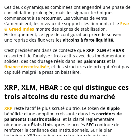
Apprendre
Ces deux dynamiques combinées ont engendré une phase de
consolidation prolongée, mais les signaux techniques
commencent à se retourner. Les volumes de vente
s’amenuisent, les niveaux de support clés tiennent, et le
Fear
Indicateurs techniques
& Greed Index
montre des signes de stabilisation.
Historiquement, ce type de configuration précède souvent
une reprise des flux vers les
altcoins à forte liquidité
.
Investir
C’est précisément dans ce contexte que
XRP
,
XLM
et
HBAR
ressortent de l’analyse : trois actifs avec des fondamentaux
Meilleures plateformes
solides, des cas d’usage réels dans les
paiements
et la
finance décentralisée
, et des structures de prix qui n’ont pas
capitulé malgré la pression baissière.
Meilleurs wallets
XRP, XLM, HBAR : ce qui distingue ces
trois altcoins du reste du marché
XRP
reste l’actif le plus scruté du trio. Le token de
Ripple
bénéficie d’une adoption croissante dans les
corridors de
paiements transfrontaliers
, et la clarté réglementaire
obtenue aux
États-Unis
après le procès
SEC
continue de
renforcer la confiance des institutionnels. Sur le plan
technique, XRP maintient une structure de prix en