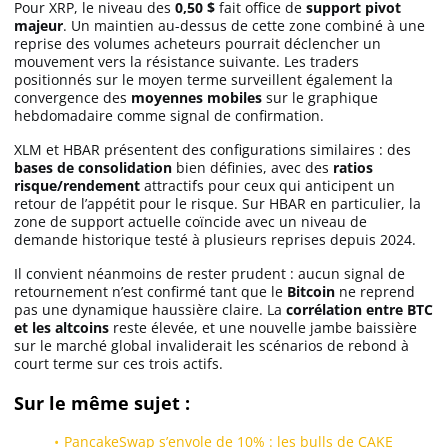
Pour XRP, le niveau des
0,50 $
fait office de
support pivot
majeur
. Un maintien au-dessus de cette zone combiné à une
reprise des volumes acheteurs pourrait déclencher un
mouvement vers la résistance suivante. Les traders
positionnés sur le moyen terme surveillent également la
convergence des
moyennes mobiles
sur le graphique
hebdomadaire comme signal de confirmation.
XLM et HBAR présentent des configurations similaires : des
bases de consolidation
bien définies, avec des
ratios
risque/rendement
attractifs pour ceux qui anticipent un
retour de l’appétit pour le risque. Sur HBAR en particulier, la
zone de support actuelle coïncide avec un niveau de
demande historique testé à plusieurs reprises depuis 2024.
Il convient néanmoins de rester prudent : aucun signal de
retournement n’est confirmé tant que le
Bitcoin
ne reprend
pas une dynamique haussière claire. La
corrélation entre BTC
et les altcoins
reste élevée, et une nouvelle jambe baissière
sur le marché global invaliderait les scénarios de rebond à
court terme sur ces trois actifs.
Sur le même sujet :
PancakeSwap s’envole de 10% : les bulls de CAKE