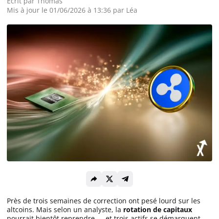
Écrit par
Thomas
Mis à jour le 01/06/2026 à 13:36 par
Léa
Actualité Exchanges
Actualité IA
Guides
Acheter Cryptomonnaies
Prédictions
Cryptomonnaies
Bitcoin (BTC)
Près de trois semaines de correction ont pesé lourd sur les
altcoins. Mais selon un analyste, la
rotation de capitaux
Ethereum (ETH)
pourrait bientôt reprendre — et trois actifs se démarquent