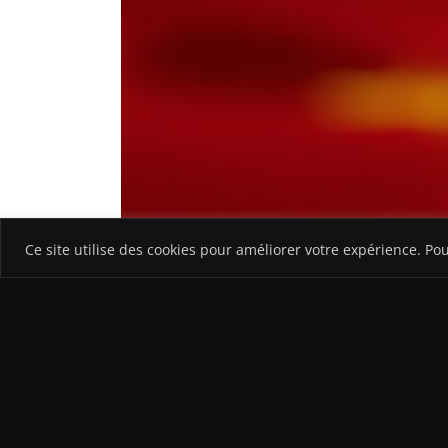
Ce site utilise des cookies pour améliorer votre expérience. Po
Plus de
40%
de l’offre en circulation de
Bitcoin
es
du
bear market de 2022
, quand le
BTC
avait ch