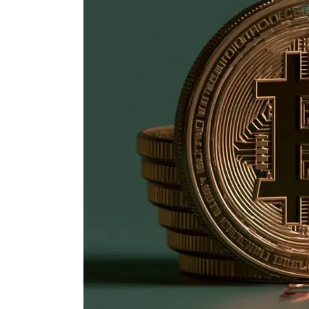
Actualité Exchanges
Actualité IA
Guides
Acheter Cryptomonnaies
Prédictions
Cryptomonnaies
Bitcoin (BTC)
Ethereum (ETH)