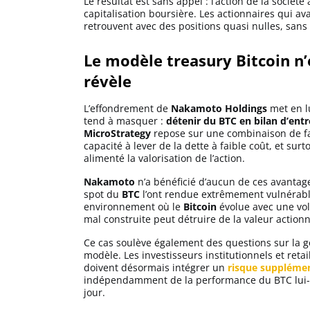
Le résultat est sans appel : l’action de la sociét
Apprendre
capitalisation boursière. Les actionnaires qui av
retrouvent avec des positions quasi nulles, sans
Indicateurs techniques
Le modèle treasury Bitcoin n’
révèle
L’effondrement de
Nakamoto Holdings
met en l
Investir
tend à masquer :
détenir du BTC en bilan d’entr
MicroStrategy
repose sur une combinaison de fac
Meilleures plateformes
capacité à lever de la dette à faible coût, et 
alimenté la valorisation de l’action.
Meilleurs wallets
Nakamoto
n’a bénéficié d’aucun de ces avantages
spot du
BTC
l’ont rendue extrêmement vulnérable
environnement où le
Bitcoin
évolue avec une vol
mal construite peut détruire de la valeur actionn
Ce cas soulève également des questions sur la g
modèle. Les investisseurs institutionnels et ret
doivent désormais intégrer un
risque supplément
indépendamment de la performance du BTC lu
jour.