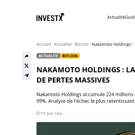
Actualité
Guid
Accueil
Actualité
Bitcoin
Nakamoto Holdings : l
ACTUALITÉ
BITCOIN
Actualité
NAKAMOTO HOLDINGS : LA 
Actualité Bitcoin
DE PERTES MASSIVES
Actualité Ethereum
Nakamoto Holdings accumule 224 millions de
99%. Analyse de l'échec le plus retentissant
Actualité Altcoins
Écrit par
Léa
Actualité NFT