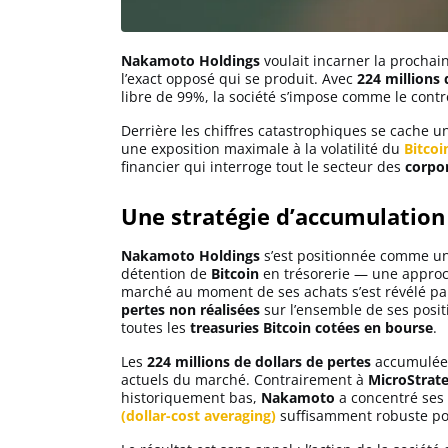
Solana (SOL)
Nakamoto Holdings
voulait incarner la prochai
l’exact opposé qui se produit. Avec
224 millions 
libre de 99%, la société s’impose comme le con
Ripple (XRP)
Derrière les chiffres catastrophiques se cache u
une exposition maximale à la volatilité du
Bitcoi
financier qui interroge tout le secteur des
corpor
Dogecoin (DOGE)
Une stratégie d’accumulation
Binance Coin (BNB)
Nakamoto Holdings
s’est positionnée comme un
détention de
Bitcoin
en trésorerie — une approc
marché au moment de ses achats s’est révélé par
pertes non réalisées
sur l’ensemble de ses positi
Trading
toutes les
treasuries Bitcoin cotées en bourse
.
C’est quoi ?
Les
224 millions de dollars de pertes
accumulées
actuels du marché. Contrairement à
MicroStrat
historiquement bas,
Nakamoto
a concentré ses 
Meilleur Broker
(dollar-cost averaging)
suffisamment robuste pou