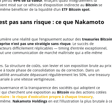
é a perdu
99% de sa valeur
, effaçant quasi intégralement la
aient misé sur ce véhicule d’exposition indirecte au
Bitcoin
se
 même bénéficier de la liquidité d’un
ETF Bitcoin spot
.
est pas sans risque : ce que Nakamoto
umière une réalité que l’engouement autour des
treasuries Bitcoi
eprise n’est pas une stratégie sans risque
. Le succès de
teurs difficilement réplicables — timing d’entrée exceptionnel,
surtout une communication de marché maîtrisée qui a elle-même
. Sa structure de coûts, son levier et son exposition brute au prix
 à toute phase de consolidation ou de correction. Dans un
atilité annualisée dépassant régulièrement les 50%, une treasury
ariale à une vitesse vertigineuse.
ouvernance et la transparence des sociétés qui adoptent ce
ail qui cherchent une exposition au
Bitcoin
via des actions cotées
aire : le risque d’exécution propre à chaque treasury
,
i-même.
Nakamoto Holdings
en est l’illustration la plus brutale à c