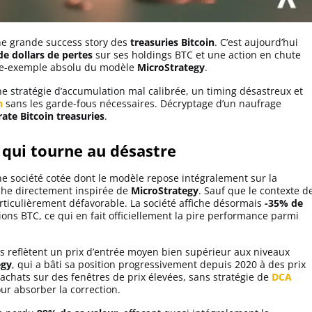
ne grande success story des
treasuries Bitcoin
. C’est aujourd’hui
de dollars de pertes
sur ses holdings BTC et une action en chute
tre-exemple absolu du modèle
MicroStrategy
.
ne stratégie d’accumulation mal calibrée, un timing désastreux et
n
sans les garde-fous nécessaires. Décryptage d’un naufrage
ate Bitcoin treasuries
.
 qui tourne au désastre
e société cotée dont le modèle repose intégralement sur la
he directement inspirée de
MicroStrategy
. Sauf que le contexte d
ticulièrement défavorable. La société affiche désormais
-35% de
ons BTC, ce qui en fait officiellement la pire performance parmi
 reflètent un prix d’entrée moyen bien supérieur aux niveaux
egy
, qui a bâti sa position progressivement depuis 2020 à des prix
achats sur des fenêtres de prix élevées, sans stratégie de
DCA
r absorber la correction.