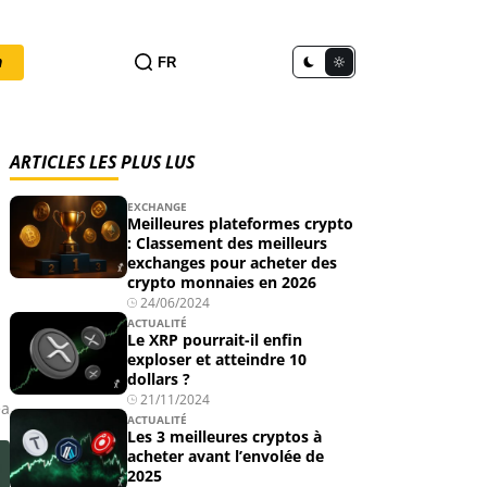
n
FR
ARTICLES LES PLUS LUS
EXCHANGE
Meilleures plateformes crypto
: Classement des meilleurs
exchanges pour acheter des
crypto monnaies en 2026
24/06/2024
ACTUALITÉ
Le XRP pourrait-il enfin
exploser et atteindre 10
dollars ?
21/11/2024
éa
ACTUALITÉ
Les 3 meilleures cryptos à
acheter avant l’envolée de
2025