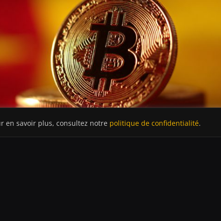
ur en savoir plus, consultez notre
politique de confidentialité
.
t désormais détenue à perte. Un seuil qui fait ressurgir le spectre
uté de plus de
75%
depuis son ATH.