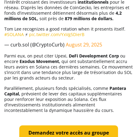
l’intérêt croissant des investisseurs
institutionnels
pour le
Apprendre
réseau. D’après les données de CoinGecko, les entreprises et
fonds d’investissement détiennent désormais plus de
4,2
millions de SOL,
soit près de
879 millions de dollars.
Indicateurs techniques
Tom Lee recognizes a good rotation when it presents itself.
#SOLANA
⚡️
pic.twitter.com/YxVg5DierB
— curb.sol (@CryptoCurb)
August 29, 2025
Investir
Parmi eux, on peut citer Upexi,
DeFi Development Corp
ou
Meilleures plateformes
encore
Exodus Movement,
qui ont substantiellement accru
leurs avoirs en Solana ces dernières semaines. Ce mouvement
s’inscrit dans une tendance plus large de trésorisation du SOL
Meilleurs wallets
par les grands acteurs du secteur.
Parallèlement, plusieurs fonds spécialisés, comme
Pantera
Capital,
prévoient de lever des capitaux supplémentaires
pour renforcer leur exposition au Solana. Ces flux
d’investissements institutionnels alimentent
incontestablement la dynamique haussière du cours.
Demandez votre accès au groupe