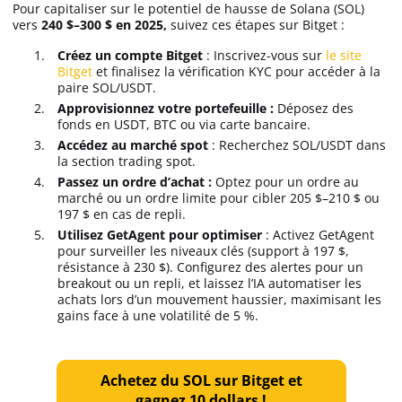
Pour capitaliser sur le potentiel de hausse de Solana (SOL)
vers
240 $–300 $ en 2025,
suivez ces étapes sur Bitget :
Créez un compte Bitget
: Inscrivez-vous sur
le site
Bitget
et finalisez la vérification KYC pour accéder à la
paire SOL/USDT.
Approvisionnez votre portefeuille :
Déposez des
fonds en USDT, BTC ou via carte bancaire.
Accédez au marché spot
: Recherchez SOL/USDT dans
la section trading spot.
Passez un ordre d’achat :
Optez pour un ordre au
marché ou un ordre limite pour cibler 205 $–210 $ ou
197 $ en cas de repli.
Utilisez GetAgent pour optimiser
: Activez GetAgent
pour surveiller les niveaux clés (support à 197 $,
résistance à 230 $). Configurez des alertes pour un
breakout ou un repli, et laissez l’IA automatiser les
achats lors d’un mouvement haussier, maximisant les
gains face à une volatilité de 5 %.
Achetez du SOL sur Bitget et
gagnez 10 dollars !