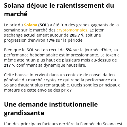
Solana déjoue le ralentissement du
marché
Solana (SOL)
Le prix du
Solana
(SOL)
a été l’un des grands gagnants de la
semaine sur le marché des
cryptomonnaies
. Le jeton
Ripple (XRP)
s’échange actuellement autour de
205,7 $
, soit une
progression d’environ
17%
sur la période.
Dogecoin (DOGE)
Bien que le SOL soit en recul de
5%
sur la journée d’hier, sa
performance hebdomadaire est impressionnante. Le token a
même atteint un plus haut de plusieurs mois au-dessus de
217 $
, confirmant sa dynamique haussière.
Binance Coin (BNB)
Cette hausse intervient dans un contexte de consolidation
générale du marché crypto, ce qui rend la performance du
Solana d’autant plus remarquable. Quels sont les principaux
Trading
moteurs de cette envolée des prix ?
C’est quoi ?
Une demande institutionnelle
grandissante
Meilleur Broker
L’un des principaux facteurs derrière la flambée du Solana est