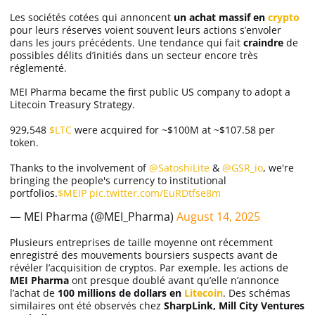
Les sociétés cotées qui annoncent
un achat massif en
crypto
pour leurs réserves voient souvent leurs actions s’envoler
dans les jours précédents. Une tendance qui fait
craindre
de
possibles délits d’initiés dans un secteur encore très
réglementé.
MEI Pharma became the first public US company to adopt a
Litecoin Treasury Strategy.
929,548
$LTC
were acquired for ~$100M at ~$107.58 per
token.
Thanks to the involvement of
@SatoshiLite
&
@GSR_io
, we're
bringing the people's currency to institutional
portfolios.
$MEIP
pic.twitter.com/EuRDtfse8m
— MEI Pharma (@MEI_Pharma)
August 14, 2025
Plusieurs entreprises de taille moyenne ont récemment
enregistré des mouvements boursiers suspects avant de
révéler l’acquisition de cryptos. Par exemple, les actions de
MEI Pharma
ont presque doublé avant qu’elle n’annonce
l’achat de
100 millions de dollars en
Litecoin
. Des schémas
similaires ont été observés chez
SharpLink, Mill City Ventures