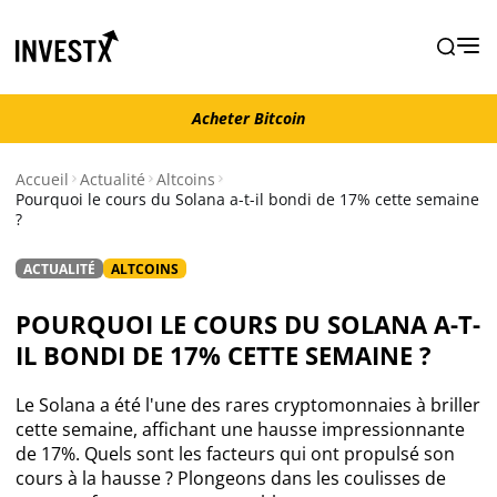
Acheter Bitcoin
Acheter Bitcoin
Accueil
Actualité
Altcoins
Pourquoi le cours du Solana a-t-il bondi de 17% cette semaine
?
Actualité
ACTUALITÉ
ALTCOINS
Actualité Bitcoin
POURQUOI LE COURS DU SOLANA A-T-
Actualité Ethereum
IL BONDI DE 17% CETTE SEMAINE ?
Actualité Altcoins
Le Solana a été l'une des rares cryptomonnaies à briller
cette semaine, affichant une hausse impressionnante
de 17%. Quels sont les facteurs qui ont propulsé son
Actualité NFT
cours à la hausse ? Plongeons dans les coulisses de