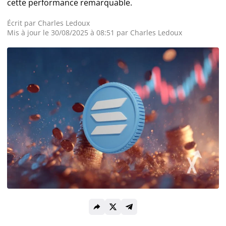
cette performance remarquable.
Actualité Exchanges
Écrit par
Charles Ledoux
Mis à jour le 30/08/2025 à 08:51 par
Charles Ledoux
Actualité IA
Guides
Acheter Cryptomonnaies
Prédictions
Cryptomonnaies
Bitcoin (BTC)
Ethereum (ETH)