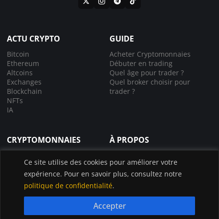
ACTU CRYPTO
GUIDE
Bitcoin
Acheter Cryptomonnaies
Ethereum
Débuter en trading
Altcoins
Quel âge pour trader ?
Exchanges
Quel broker choisir pour
Blockchain
trader ?
NFTs
IA
CRYPTOMONNAIES
À PROPOS
Comprendre la crypto
À propos de nous
Ce site utilise des cookies pour améliorer votre
Lexique crypto
Nous contacter
expérience. Pour en savoir plus, consultez notre
Choisir le bon exchange
Application InvestX
Canal liquidations crypto
politique de confidentialité
.
Accepter
© InvestX 2025