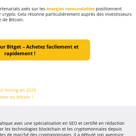
rtenariats axés sur les
énergies renouvelables
positionnent
 crypto. Cela résonne particulièrement auprès des investisseurs
 de Bitcoin.
ur Bitget – Achetez facilement et
rapidement !
ud mining en 2024
eter du Bitcoin ?
atique avec une spécialisation en SEO et certifié en rédaction
r les technologies blockchain et les cryptomonnaies depuis
ycles de marché des cryptomonnaies, il a débuté son aventure