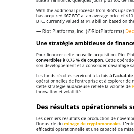
suite à l’annonce, quelques jours plus tôt, de l’
Apprendre
With the additional proceeds from Riot’s upsize
has acquired 667 BTC at an average price of $101
BTC, currently valued at $1.8 billion based on t
Indicateurs techniques
— Riot Platforms, Inc. (@RiotPlatforms)
Dec
Une stratégie ambitieuse de financ
Investir
Pour financer cette nouvelle acquisition, Riot Pl
Meilleures plateformes
convertibles à 0,75 % de coupon
. Cette opérati
son développement et à consolider davantage sa 
Les fonds récoltés serviront à la fois
à l’achat d
Meilleurs wallets
opérationnelles de l’entreprise et à explorer de 
Cette stratégie audacieuse reflète la volonté de
R
innovation et volatilité.
Des résultats opérationnels s
Les derniers résultats de production de novembr
l’industrie du
minage de cryptomonnaies
. L’en
efficacité opérationnelle et une capacité de mise 