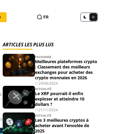
n
FR
ARTICLES LES PLUS LUS
EXCHANGE
Meilleures plateformes crypto
: Classement des meilleurs
exchanges pour acheter des
crypto monnaies en 2026
24/06/2024
ACTUALITÉ
.
Le XRP pourrait-il enfin
exploser et atteindre 10
dollars ?
21/11/2024
ACTUALITÉ
as
Les 3 meilleures cryptos à
acheter avant l’envolée de
2025