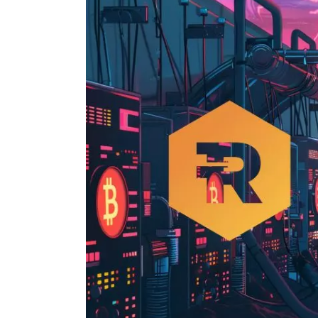
Actualité Exchanges
Actualité IA
Guides
Acheter Cryptomonnaies
Prédictions
Cryptomonnaies
Bitcoin (BTC)
Ethereum (ETH)