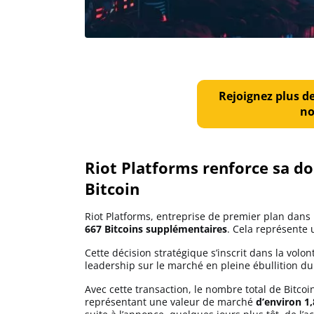
Solana (SOL)
Ripple (XRP)
Rejoignez plus d
no
Dogecoin (DOGE)
Binance Coin (BNB)
Riot Platforms renforce sa d
Bitcoin
Riot Platforms, entreprise de premier plan dans 
Trading
667 Bitcoins supplémentaires
. Cela représente
C’est quoi ?
Cette décision stratégique s’inscrit dans la volo
leadership sur le marché en pleine ébullition d
Meilleur Broker
Avec cette transaction, le nombre total de Bitco
représentant une valeur de marché
d’environ 1,