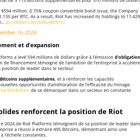
achat de 5 113 Bitcoins supplémentaires pour 510 millions de dollars
d $594 million, 0.75% coupon convertible bond issue, the Company
,135 per BTC. As a result, Riot has increased its holdings to 17,429
he…
pic.twitter.com/t68Uy8nbHU
ember 16, 2024
ement et d’expansion
atforms a levé 594 millions de dollars grâce à l’émission
d’obligatio
on de financement témoigne de l’ambition de l’entreprise à accélére
position de leader dans le secteur.
e Bitcoins supplémentaires
, et à renforcer les capacités
nouvelles opportunités d’amélioration de l’efficacité du minage.
iot Blockchain
de se démarquer dans un secteur en constante
olides renforcent la position de Riot
e 2024 de Riot Platforms témoignent de sa position de leader dan
treprise a réussi à extraire 495 Bitcoins, démontrant ainsi une
à l’échelle constantes.