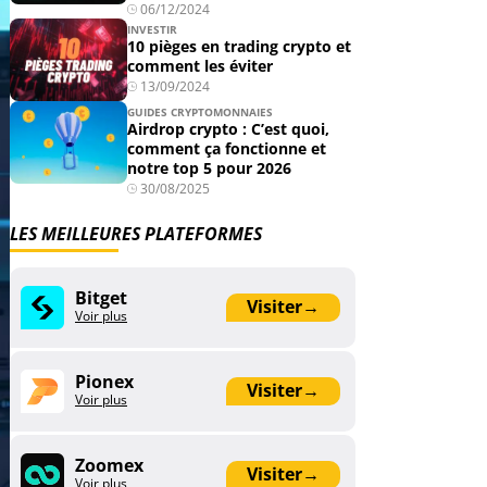
06/12/2024
INVESTIR
10 pièges en trading crypto et
comment les éviter
13/09/2024
GUIDES CRYPTOMONNAIES
Airdrop crypto : C’est quoi,
comment ça fonctionne et
notre top 5 pour 2026
30/08/2025
LES MEILLEURES PLATEFORMES
Bitget
Visiter
→
Voir plus
Pionex
Visiter
→
Voir plus
Zoomex
Visiter
→
Voir plus