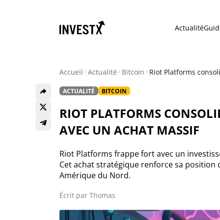
Actualité
Guid
Accueil
Actualité
Bitcoin
Riot Platforms consol
ACTUALITÉ
BITCOIN
Actualité
RIOT PLATFORMS CONSOLID
Actualité Bitcoin
AVEC UN ACHAT MASSIF
Actualité Ethereum
Riot Platforms frappe fort avec un investis
Cet achat stratégique renforce sa position 
Amérique du Nord.
Actualité Altcoins
Écrit par
Thomas
Actualité NFT