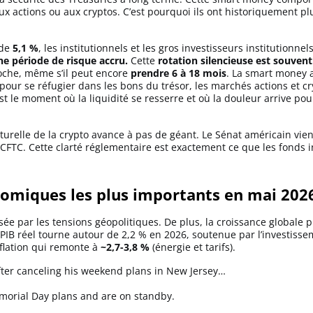
ux actions ou aux cryptos. C’est pourquoi ils ont historiquement plu
 de
5,1 %
, les institutionnels et les gros investisseurs institutionnel
e période de risque accru.
Cette
rotation silencieuse est souvent 
roche, même s’il peut encore
prendre 6 à 18 mois
. La smart money a
e pour se réfugier dans les bons du trésor, les marchés actions et 
st le moment où la liquidité se resserre et où la douleur arrive po
ucturelle de la crypto avance à pas de géant. Le Sénat américain vie
 la CFTC. Cette clarté réglementaire est exactement ce que les fonds 
nomiques les plus importants en mai 20
sée par les tensions géopolitiques. De plus, la croissance globale 
PIB réel tourne autour de 2,2 % en 2026, soutenue par l’investisseme
flation qui remonte à
~2,7-3,8 %
(énergie et tarifs).
ter canceling his weekend plans in New Jersey…
Memorial Day plans and are on standby.