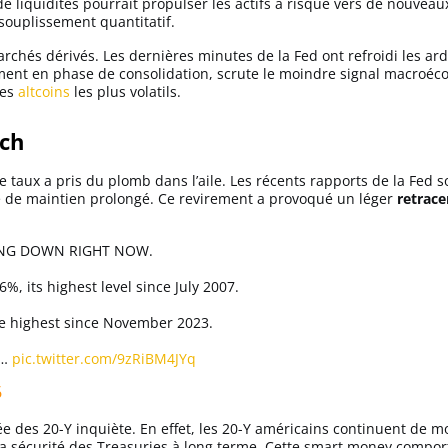
de liquidités pourrait propulser les actifs à risque vers de nouve
ssouplissement quantitatif.
rchés dérivés. Les dernières minutes de la Fed ont refroidi les ar
ment en phase de consolidation, scrute le moindre signal macroé
les
altcoins
les plus volatils.
ech
taux a pris du plomb dans l’aile. Les récents rapports de la Fed so
e de maintien prolongé. Ce revirement a provoqué un léger
retrac
ING DOWN RIGHT NOW.
%, its highest level since July 2007.
the highest since November 2023.
,…
pic.twitter.com/9zRiBM4JYq
6
e des 20-Y inquiète. En effet, les 20-Y américains continuent de m
la sécurité des Treasuries à long terme. Cette smart money compor