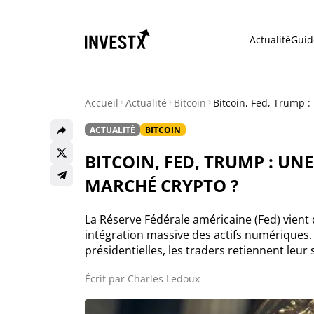
Actualité
Guid
Accueil
Actualité
Bitcoin
Bitcoin, Fed, Trump :
ACTUALITÉ
BITCOIN
Actualité
BITCOIN, FED, TRUMP : UN
Actualité Bitcoin
MARCHÉ CRYPTO ?
Actualité Ethereum
La Réserve Fédérale américaine (Fed) vient 
intégration massive des actifs numériques. E
présidentielles, les traders retiennent leur
Actualité Altcoins
Écrit par
Charles Ledoux
Actualité NFT