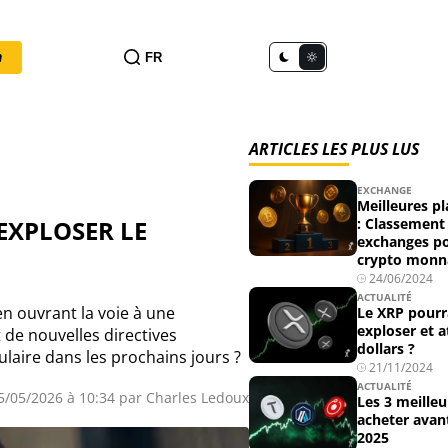
n
FR
ARTICLES LES PLUS LUS
EXCHANGE
Meilleures p
 EXPLOSER LE
: Classement
exchanges po
crypto monna
24/06/2024
ACTUALITÉ
en ouvrant la voie à une
Le XRP pourra
exploser et a
 de nouvelles directives
dollars ?
ulaire dans les prochains jours ?
21/11/2024
ACTUALITÉ
25/05/2026 à 10:34 par
Charles Ledoux
Les 3 meilleu
acheter avant
2025