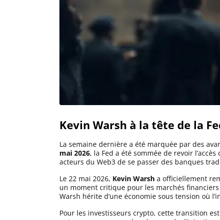
Solana (SOL)
Ripple (XRP)
Dogecoin (DOGE)
Binance Coin (BNB)
Kevin Warsh à la tête de la F
La semaine dernière a été marquée par des avanc
Trading
mai 2026
, la Fed a été sommée de revoir l’accès
acteurs du Web3 de se passer des banques tradit
C’est quoi ?
Le 22 mai 2026,
Kevin Warsh
a officiellement re
un moment critique pour les marchés financiers et
Warsh hérite d’une économie sous tension où l’inf
Meilleur Broker
Pour les investisseurs crypto, cette transition e