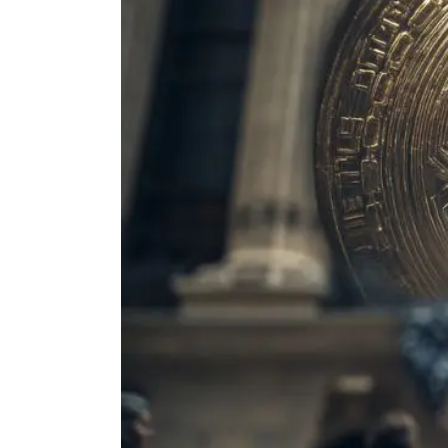
Actualité Exchanges
Actualité IA
Guides
Acheter Cryptomonnaies
Prédictions
Cryptomonnaies
Bitcoin (BTC)
Ethereum (ETH)