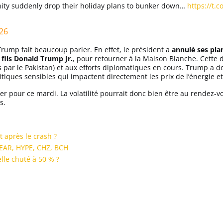
ity suddenly drop their holiday plans to bunker down…
https://t.
26
rump fait beaucoup parler. En effet, le président a
annulé ses pl
fils Donald Trump Jr.
, pour retourner à la Maison Blanche. Cette d
s par le Pakistan) et aux efforts diplomatiques en cours. Trump a do
tiques sensibles qui impactent directement les prix de l’énergie e
er pour ce mardi. La volatilité pourrait donc bien être au rendez-vo
s.
t après le crash ?
 NEAR, HYPE, CHZ, BCH
elle chuté à 50 % ?