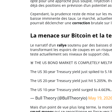
opte pour une approche plus souple, l’injection 
Apprendre
déjà des positions en prévision d’un potentiel a
Cependant, la prudence reste de mise sur les ma
baisse imminente des taux. Le marché, actuelle
Indicateurs techniques
pourrait déclencher une
correction
brutale sur 
La menace sur Bitcoin et la t
Investir
Le narratif d’un
rallye
soutenu par des baisses de 
Meilleures plateformes
transformant les espoirs de coupes en un risqu
teste actuellement ses niveaux de support clés.
🚨 THE US BOND MARKET IS COMPLETELY MELT
Meilleurs wallets
The US 30-year Treasury yield just spiked to 5.186
The US 20-year Treasury yield just hit 5.205%, 
The US 10-year Treasury yield surged to 4.663%
— Bull Theory (@BullTheoryio)
May 19, 202
Mais d’un point de vue plus long terme, la monté
smart money
qui se repositionne en force vers 