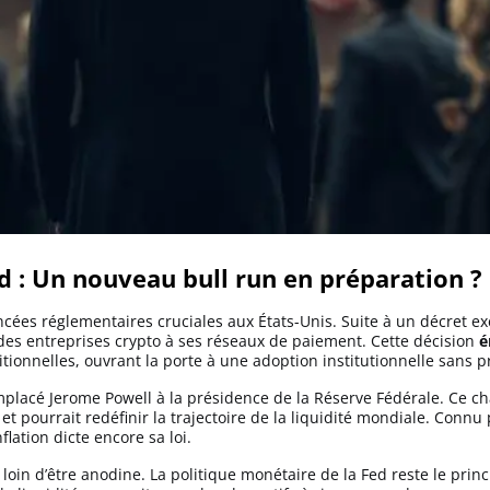
ed : Un nouveau bull run en préparation ?
ées réglementaires cruciales aux États-Unis. Suite à un décret ex
 des entreprises crypto à ses réseaux de paiement. Cette décision
é
ionnelles, ouvrant la porte à une adoption institutionnelle sans p
mplacé Jerome Powell à la présidence de la Réserve Fédérale. Ce c
 pourrait redéfinir la trajectoire de la liquidité mondiale. Connu 
lation dicte encore sa loi.
st loin d’être anodine. La politique monétaire de la Fed reste le pri