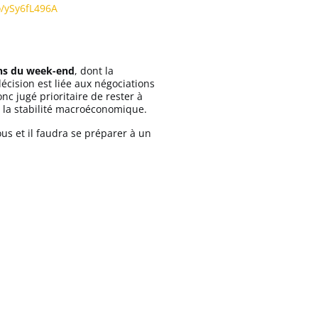
co/ySy6fL496A
ans du week-end
, dont la
écision est liée aux négociations
nc jugé prioritaire de rester à
t la stabilité macroéconomique.
us et il faudra se préparer à un