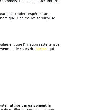
aux sommets. Les baleines accumulent
deurs des traders espérant une
conomique. Une mauvaise surprise
ulignent que l’inflation reste tenace,
ement
sur le cours du
Bitcoin
, qui
onter,
attirant massivement la
te de meilleurs traders alors que