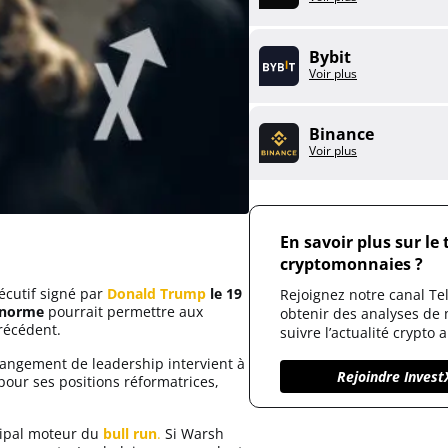
Bybit
Voir plus
Binance
Voir plus
En savoir plus sur le
cryptomonnaies ?
écutif signé par
Donald Trump
le 19
Rejoignez notre canal T
norme
pourrait permettre aux
obtenir des analyses de
récédent.
suivre l’actualité crypto 
hangement de leadership intervient à
Rejoindre Invest
pour ses positions réformatrices,
ncipal moteur du
bull run
.
Si Warsh