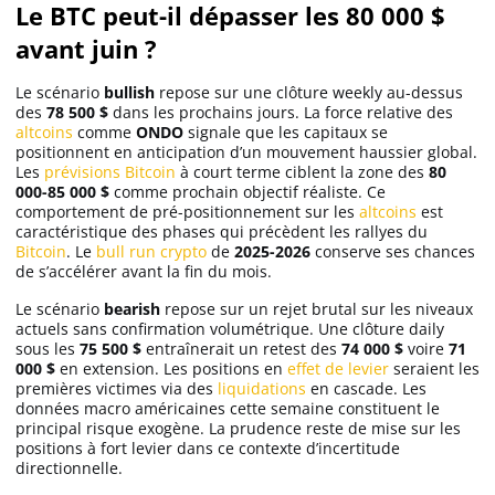
Le BTC peut-il dépasser les 80 000 $
avant juin ?
Le scénario
bullish
repose sur une clôture weekly au-dessus
des
78 500 $
dans les prochains jours. La force relative des
altcoins
comme
ONDO
signale que les capitaux se
positionnent en anticipation d’un mouvement haussier global.
Les
prévisions Bitcoin
à court terme ciblent la zone des
80
000-85 000 $
comme prochain objectif réaliste. Ce
comportement de pré-positionnement sur les
altcoins
est
caractéristique des phases qui précèdent les rallyes du
Bitcoin
. Le
bull run crypto
de
2025-2026
conserve ses chances
de s’accélérer avant la fin du mois.
Le scénario
bearish
repose sur un rejet brutal sur les niveaux
actuels sans confirmation volumétrique. Une clôture daily
sous les
75 500 $
entraînerait un retest des
74 000 $
voire
71
000 $
en extension. Les positions en
effet de levier
seraient les
premières victimes via des
liquidations
en cascade. Les
données macro américaines cette semaine constituent le
principal risque exogène. La prudence reste de mise sur les
positions à fort levier dans ce contexte d’incertitude
directionnelle.