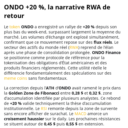
ONDO +20 %, la narrative RWA de
retour
Le
token
ONDO
a enregistré un rallye de
+20 %
depuis son
plus bas du week-end, surpassant largement la moyenne du
marché. Les volumes d’échange ont explosé simultanément,
confirmant que ce mouvement repose sur des
flux réels
. Le
secteur des actifs du monde réel (
RWA
) reprend de l’élan
après une phase de consolidation prolongée.
ONDO Finance
se positionne comme protocole de référence pour la
tokenisation des obligations d’État américaines et des
produits financiers réglementés. Cette utilité réelle le
différencie fondamentalement des spéculations sur des
meme coins
sans fondamentaux.
La correction depuis l’
ATH
d’
ONDO
avait ramené le prix dans
la
Golden Zone de Fibonacci
entre
0,28 $
et
0,32 $
, zone
d’accumulation identifiée par plusieurs analystes. Ce rebond
de
+20 %
valide techniquement la thèse d’accumulation
institutionnelle. Le
RSI
remonte depuis la zone de survente
sans encore afficher de surachat. Le
MACD
amorce un
croisement haussier
sur le daily. Les prochaines résistances
se situent autour de
0,45 $
puis
0,55 $
en extension.