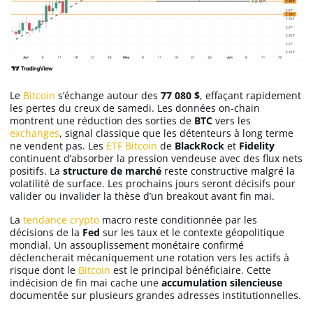
Apprendre
Indicateurs techniques
Le
Bitcoin
s’échange autour des
77 080 $
, effaçant rapidement
les pertes du creux de samedi. Les données on-chain
Investir
montrent une réduction des sorties de
BTC
vers les
exchanges
, signal classique que les détenteurs à long terme
Meilleures plateformes
ne vendent pas. Les
ETF Bitcoin
de
BlackRock
et
Fidelity
continuent d’absorber la pression vendeuse avec des flux nets
positifs. La
structure de marché
reste constructive malgré la
Meilleurs wallets
volatilité de surface. Les prochains jours seront décisifs pour
valider ou invalider la thèse d’un breakout avant fin mai.
La
tendance crypto
macro reste conditionnée par les
décisions de la
Fed
sur les taux et le contexte géopolitique
mondial. Un assouplissement monétaire confirmé
déclencherait mécaniquement une rotation vers les actifs à
risque dont le
Bitcoin
est le principal bénéficiaire. Cette
indécision de fin mai cache une
accumulation silencieuse
documentée sur plusieurs grandes adresses institutionnelles.