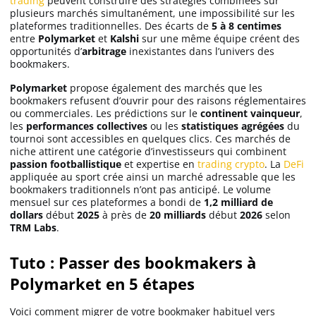
trading
peuvent construire des stratégies combinées sur
plusieurs marchés simultanément, une impossibilité sur les
plateformes traditionnelles. Des écarts de
5 à 8 centimes
entre
Polymarket
et
Kalshi
sur une même équipe créent des
opportunités d’
arbitrage
inexistantes dans l’univers des
bookmakers.
Polymarket
propose également des marchés que les
bookmakers refusent d’ouvrir pour des raisons réglementaires
ou commerciales. Les prédictions sur le
continent vainqueur
,
les
performances collectives
ou les
statistiques agrégées
du
tournoi sont accessibles en quelques clics. Ces marchés de
niche attirent une catégorie d’investisseurs qui combinent
passion footballistique
et expertise en
trading crypto
. La
DeFi
appliquée au sport crée ainsi un marché adressable que les
bookmakers traditionnels n’ont pas anticipé. Le volume
mensuel sur ces plateformes a bondi de
1,2 milliard de
dollars
début
2025
à près de
20 milliards
début
2026
selon
TRM Labs
.
Tuto : Passer des bookmakers à
Polymarket en 5 étapes
Voici comment migrer de votre bookmaker habituel vers