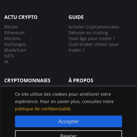
ACTU CRYPTO
GUIDE
Bitcoin
Acheter Cryptomonnaies
Ethereum
Débuter en trading
Altcoins
Quel âge pour trader ?
Exchanges
Quel broker choisir pour
Blockchain
trader ?
NFTs
IA
CRYPTOMONNAIES
À PROPOS
Comprendre la crypto
À propos de nous
Ce site utilise des cookies pour améliorer votre
Lexique crypto
Nous contacter
expérience. Pour en savoir plus, consultez notre
Choisir le bon exchange
Application InvestX
Canal liquidations crypto
politique de confidentialité
.
Accepter
© InvestX 2025
CGU
Politique de confidentialité
Legal
Rejeter