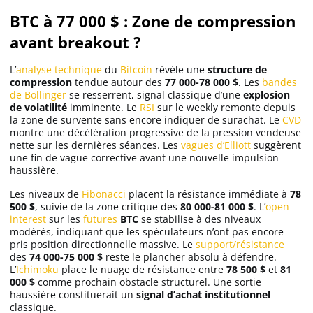
BTC à 77 000 $ : Zone de compression
avant breakout ?
L’
analyse technique
du
Bitcoin
révèle une
structure de
compression
tendue autour des
77 000-78 000 $
. Les
bandes
de Bollinger
se resserrent, signal classique d’une
explosion
de volatilité
imminente. Le
RSI
sur le weekly remonte depuis
la zone de survente sans encore indiquer de surachat. Le
CVD
montre une décélération progressive de la pression vendeuse
nette sur les dernières séances. Les
vagues d’Elliott
suggèrent
une fin de vague corrective avant une nouvelle impulsion
haussière.
Les niveaux de
Fibonacci
placent la résistance immédiate à
78
500 $
, suivie de la zone critique des
80 000-81 000 $
. L’
open
interest
sur les
futures
BTC
se stabilise à des niveaux
modérés, indiquant que les spéculateurs n’ont pas encore
pris position directionnelle massive. Le
support/résistance
des
74 000-75 000 $
reste le plancher absolu à défendre.
L’
Ichimoku
place le nuage de résistance entre
78 500 $
et
81
000 $
comme prochain obstacle structurel. Une sortie
haussière constituerait un
signal d’achat institutionnel
classique.