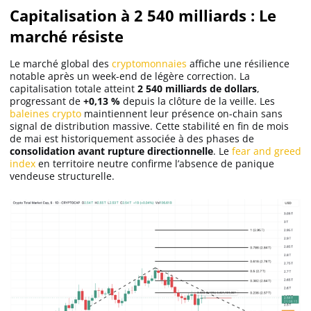
Capitalisation à 2 540 milliards : Le
marché résiste
Solana (SOL)
Le marché global des
cryptomonnaies
affiche une résilience
notable après un week-end de légère correction. La
Ripple (XRP)
capitalisation totale atteint
2 540 milliards de dollars
,
progressant de
+0,13 %
depuis la clôture de la veille. Les
baleines crypto
maintiennent leur présence on-chain sans
Dogecoin (DOGE)
signal de distribution massive. Cette stabilité en fin de mois
de mai est historiquement associée à des phases de
consolidation avant rupture directionnelle
. Le
fear and greed
Binance Coin (BNB)
index
en territoire neutre confirme l’absence de panique
vendeuse structurelle.
Trading
C’est quoi ?
Meilleur Broker