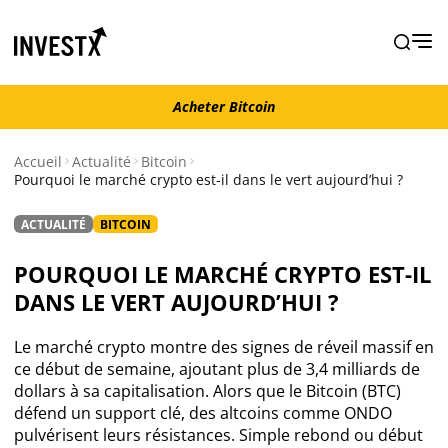
Acheter Bitcoin
Acheter Bitcoin
Accueil
Actualité
Bitcoin
Pourquoi le marché crypto est-il dans le vert aujourd’hui ?
Actualité
ACTUALITÉ
BITCOIN
Actualité Bitcoin
POURQUOI LE MARCHÉ CRYPTO EST-IL
DANS LE VERT AUJOURD’HUI ?
Actualité Ethereum
Le marché crypto montre des signes de réveil massif en
Actualité Altcoins
ce début de semaine, ajoutant plus de 3,4 milliards de
dollars à sa capitalisation. Alors que le Bitcoin (BTC)
défend un support clé, des altcoins comme ONDO
Actualité NFT
pulvérisent leurs résistances. Simple rebond ou début