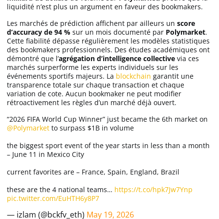
liquidité n’est plus un argument en faveur des bookmakers.
Les marchés de prédiction affichent par ailleurs un
score
d’accuracy de 94 %
sur un mois documenté par
Polymarket
.
Cette fiabilité dépasse régulièrement les modèles statistiques
des bookmakers professionnels. Des études académiques ont
démontré que l’
agrégation d’intelligence collective
via ces
marchés surperforme les experts individuels sur les
événements sportifs majeurs. La
blockchain
garantit une
transparence totale sur chaque transaction et chaque
variation de cote. Aucun bookmaker ne peut modifier
rétroactivement les règles d’un marché déjà ouvert.
“2026 FIFA World Cup Winner” just became the 6th market on
@Polymarket
to surpass $1B in volume
the biggest sport event of the year starts in less than a month
– June 11 in Mexico City
current favorites are – France, Spain, England, Brazil
these are the 4 national teams…
https://t.co/hpk7Jw7Ynp
pic.twitter.com/EuHTH6y8P7
— izlam (@bckfv_eth)
May 19, 2026