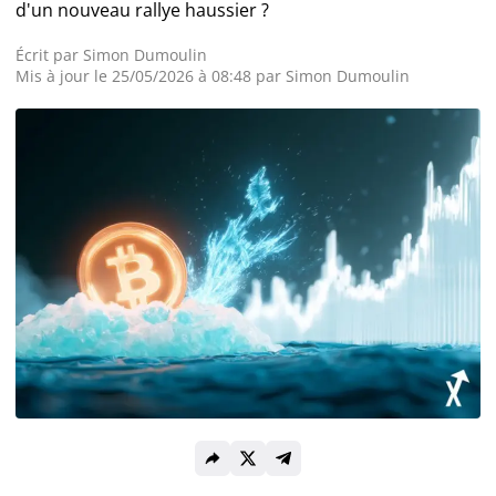
d'un nouveau rallye haussier ?
Actualité Exchanges
Écrit par
Simon Dumoulin
Mis à jour le 25/05/2026 à 08:48 par
Simon Dumoulin
Actualité IA
Guides
Acheter Cryptomonnaies
Prédictions
Cryptomonnaies
Bitcoin (BTC)
Ethereum (ETH)