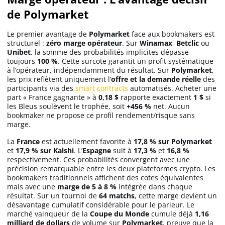
de Polymarket
Le premier avantage de
Polymarket
face aux bookmakers est
structurel :
zéro marge opérateur
. Sur
Winamax
,
Betclic
ou
Unibet
, la somme des probabilités implicites dépasse
toujours
100 %
. Cette surcote garantit un profit systématique
à l’opérateur, indépendamment du résultat. Sur
Polymarket
,
les prix reflètent uniquement l’
offre et la demande réelle
des
participants via des
smart contracts
automatisés. Acheter une
part « France gagnante » à
0,18 $
rapporte exactement
1 $
si
les Bleus soulèvent le trophée, soit
+456 %
net. Aucun
bookmaker ne propose ce profil rendement/risque sans
marge.
La
France
est actuellement favorite à
17,8 % sur Polymarket
et
17,9 % sur Kalshi
. L’
Espagne
suit à
17,3 %
et
16,8 %
respectivement. Ces probabilités convergent avec une
précision remarquable entre les deux plateformes crypto. Les
bookmakers traditionnels affichent des cotes équivalentes
mais avec une
marge de 5 à 8 %
intégrée dans chaque
résultat. Sur un tournoi de
64 matchs
, cette marge devient un
désavantage cumulatif considérable pour le parieur. Le
marché vainqueur de la
Coupe du Monde
cumule déjà
1,16
milliard de dollars
de volume sur
Polymarket
, preuve que la