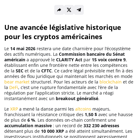
Solana (SOL)
Une avancée législative historique
pour les cryptos américaines
Ripple (XRP)
Le
14 mai 2026
restera une date charnière pour l’écosystème
Dogecoin (DOGE)
des actifs numériques. La
Commission bancaire du Sénat
américain
a approuvé le
CLARITY Act
par
15 voix contre 9
,
établissant enfin une frontière nette entre les compétences
de la
SEC
et de la
CFTC
. Ce cadre légal prévisible met fin à des
Binance Coin (BNB)
années de flou juridique qui maintenait les marchés en mode
bear market
structurel. Pour les acteurs de la
blockchain
et de
la
DeFi
, c’est une rupture fondamentale avec l’ère de la
régulation par l’application stricte. Le marché a réagi
Trading
instantanément avec un
breakout généralisé
.
C’est quoi ?
Le
XRP
a mené la danse parmi les
altcoins
majeurs,
franchissant la résistance critique des
1,50 $
avec une hausse
de plus de
6 %
. Les données on-chain confirment une
accumulation massive
: un record de
332 230 adresses
Meilleur Broker
détenant plus de
10 000 XRP
a été atteint simultanément. Les
investisseurs institutionnels se positionnent agressivement