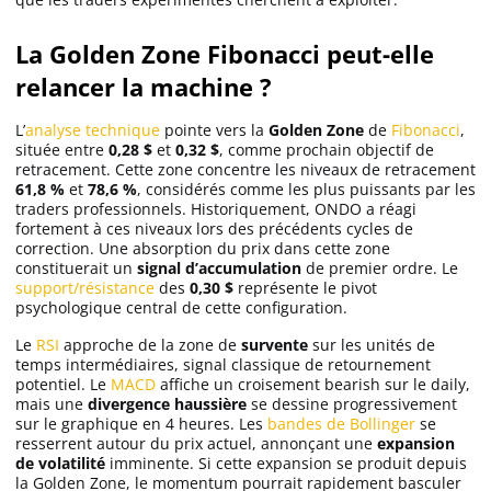
La Golden Zone Fibonacci peut-elle
relancer la machine ?
L’
analyse technique
pointe vers la
Golden Zone
de
Fibonacci
,
située entre
0,28 $
et
0,32 $
, comme prochain objectif de
retracement. Cette zone concentre les niveaux de retracement
61,8 %
et
78,6 %
, considérés comme les plus puissants par les
traders professionnels. Historiquement, ONDO a réagi
fortement à ces niveaux lors des précédents cycles de
correction. Une absorption du prix dans cette zone
constituerait un
signal d’accumulation
de premier ordre. Le
support/résistance
des
0,30 $
représente le pivot
psychologique central de cette configuration.
Le
RSI
approche de la zone de
survente
sur les unités de
temps intermédiaires, signal classique de retournement
potentiel. Le
MACD
affiche un croisement bearish sur le daily,
mais une
divergence haussière
se dessine progressivement
sur le graphique en 4 heures. Les
bandes de Bollinger
se
resserrent autour du prix actuel, annonçant une
expansion
de volatilité
imminente. Si cette expansion se produit depuis
la Golden Zone, le momentum pourrait rapidement basculer