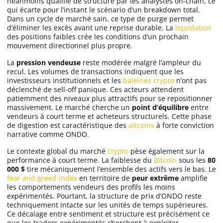
néanmoins qualifié de structuré par les analystes on-chain, ce
qui écarte pour l’instant le scénario d’un breakdown total.
Dans un cycle de marché sain, ce type de purge permet
d’éliminer les excès avant une reprise durable. La
liquidation
des positions faibles crée les conditions d’un prochain
mouvement directionnel plus propre.
La
pression vendeuse
reste modérée malgré l’ampleur du
recul. Les volumes de transactions indiquent que les
investisseurs institutionnels et les
baleines crypto
n’ont pas
déclenché de sell-off panique. Ces acteurs attendent
patiemment des niveaux plus attractifs pour se repositionner
massivement. Le marché cherche un
point d’équilibre
entre
vendeurs à court terme et acheteurs structurels. Cette phase
de digestion est caractéristique des
altcoins
à forte conviction
narrative comme ONDO.
Le contexte global du marché
crypto
pèse également sur la
performance à court terme. La faiblesse du
Bitcoin
sous les
80
000 $
tire mécaniquement l’ensemble des actifs vers le bas. Le
fear and greed index
en territoire de
peur extrême
amplifie
les comportements vendeurs des profils les moins
expérimentés. Pourtant, la structure de prix d’ONDO reste
techniquement intacte sur les unités de temps supérieures.
Ce décalage entre sentiment et structure est précisément ce
que les traders expérimentés cherchent à exploiter.