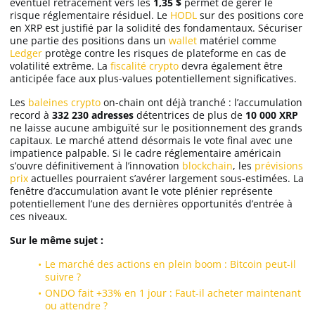
éventuel retracement vers les
1,35 $
permet de gérer le
risque réglementaire résiduel. Le
HODL
sur des positions core
en XRP est justifié par la solidité des fondamentaux. Sécuriser
une partie des positions dans un
wallet
matériel comme
Ledger
protège contre les risques de plateforme en cas de
volatilité extrême. La
fiscalité crypto
devra également être
anticipée face aux plus-values potentiellement significatives.
Les
baleines crypto
on-chain ont déjà tranché : l’accumulation
record à
332 230 adresses
détentrices de plus de
10 000 XRP
ne laisse aucune ambiguïté sur le positionnement des grands
capitaux. Le marché attend désormais le vote final avec une
impatience palpable. Si le cadre réglementaire américain
s’ouvre définitivement à l’innovation
blockchain
, les
prévisions
prix
actuelles pourraient s’avérer largement sous-estimées. La
fenêtre d’accumulation avant le vote plénier représente
potentiellement l’une des dernières opportunités d’entrée à
ces niveaux.
Sur le même sujet :
Le marché des actions en plein boom : Bitcoin peut-il
suivre ?
ONDO fait +33% en 1 jour : Faut-il acheter maintenant
ou attendre ?