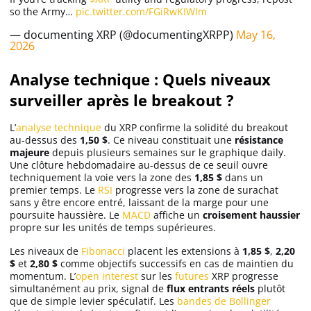
so the Army…
pic.twitter.com/FGiRwKIWIm
— documenting XRP (@documentingXRPP)
May 16,
2026
Analyse technique : Quels niveaux
surveiller après le breakout ?
L’
analyse technique
du XRP confirme la solidité du breakout
au-dessus des
1,50 $
. Ce niveau constituait une
résistance
majeure
depuis plusieurs semaines sur le graphique daily.
Une clôture hebdomadaire au-dessus de ce seuil ouvre
techniquement la voie vers la zone des
1,85 $
dans un
premier temps. Le
RSI
progresse vers la zone de surachat
sans y être encore entré, laissant de la marge pour une
poursuite haussière. Le
MACD
affiche un
croisement haussier
propre sur les unités de temps supérieures.
Les niveaux de
Fibonacci
placent les extensions à
1,85 $
,
2,20
$
et
2,80 $
comme objectifs successifs en cas de maintien du
momentum. L’
open interest
sur les
futures
XRP progresse
simultanément au prix, signal de
flux entrants réels
plutôt
que de simple levier spéculatif. Les
bandes de Bollinger