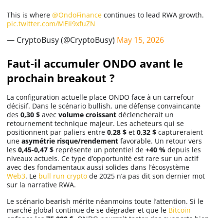
This is where
@OndoFinance
continues to lead RWA growth.
pic.twitter.com/MEIi9xfuZN
— CryptoBusy (@CryptoBusy)
May 15, 2026
Faut-il accumuler ONDO avant le
prochain breakout ?
La configuration actuelle place ONDO face à un carrefour
décisif. Dans le scénario bullish, une défense convaincante
des
0,30 $
avec
volume croissant
déclencherait un
retournement technique majeur. Les acheteurs qui se
positionnent par paliers entre
0,28 $
et
0,32 $
captureraient
une
asymétrie risque/rendement
favorable. Un retour vers
les
0,45-0,47 $
représente un potentiel de
+40 %
depuis les
niveaux actuels. Ce type d’opportunité est rare sur un actif
avec des fondamentaux aussi solides dans l’écosystème
Web3
. Le
bull run crypto
de 2025 n’a pas dit son dernier mot
sur la narrative RWA.
Le scénario bearish mérite néanmoins toute l’attention. Si le
marché global continue de se dégrader et que le
Bitcoin