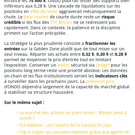
enfonce les
75 000 $
, ONDO pourrait tester des supports bien
inférieurs aux 0,28 $. Une cascade de liquidations sur les
positions en
effet de levier
aggraverait mécaniquement la
chute. Le
bear market
de courte durée reste un
risque
crédible
si les flux des
ETF Bitcoin
ne se redressent pas
rapidement. Dans ce contexte, la patience et la discipline
priment sur l’action précipitée.
La stratégie la plus prudente consiste à
fractionner les
entrées
sur la Golden Zone plutôt que de tout miser sur un
seul niveau. Répartir ses achats entre
0,32 $
,
0,30 $
et
0,28 $
permet de moyenner le prix d’entrée tout en limitant
l’exposition. Conserver un
wallet
sécurisé via
Ledger
pour les
positions long terme reste une priorité absolue. Les données
on-chain et les flux institutionnels seront les
indicateurs clés
à surveiller dans les prochains jours. La
prévision prix
d’ONDO dépendra largement de la capacité du marché global
à stabiliser sa structure haussière.
Sur le même sujet :
Le marché des actions en plein boom : Bitcoin peut-il
suivre ?
SUI explose : Les raisons de la hausse du jour
Top 3 crypto qui peuvent exploser grâce aux agents IA