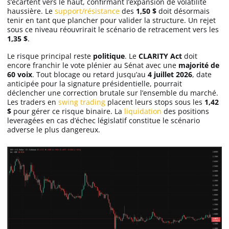
s’écartent vers le haut, confirmant l’expansion de volatilité
haussière. Le
support/résistance
des
1,50 $
doit désormais
tenir en tant que plancher pour valider la structure. Un rejet
sous ce niveau réouvrirait le scénario de retracement vers les
1,35 $
.
Le risque principal reste
politique
. Le
CLARITY Act
doit
encore franchir le vote plénier au Sénat avec une
majorité de
60 voix
. Tout blocage ou retard jusqu’au
4 juillet 2026
, date
anticipée pour la signature présidentielle, pourrait
déclencher une correction brutale sur l’ensemble du marché.
Les traders en
swing trading
placent leurs stops sous les
1,42
$
pour gérer ce risque binaire. La
liquidation
des positions
leveragées en cas d’échec législatif constitue le scénario
adverse le plus dangereux.