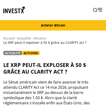
Acheter Bitcoin
Acheter Bitcoin
Accueil
Actualité
Altcoins
Le XRP peut-il exploser à 50 $ grâce au CLARITY act ?
Actualité
ACTUALITÉ
ALTCOINS
Actualité Bitcoin
LE XRP PEUT-IL EXPLOSER À 50 $
GRÂCE AU CLARITY ACT ?
Actualité Ethereum
Le Sénat américain vient de faire avancer le très
Actualité Altcoins
attendu CLARITY Act ce 14 mai 2026, propulsant
instantanément le XRP au-dessus de la barre
symbolique des 1,50 $. Alors que la clarté
Actualité NFT
réglementaire s'installe enfin aux États-Unis, des