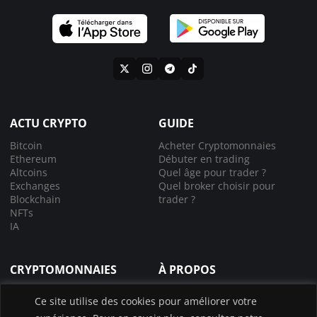
ACTU CRYPTO
GUIDE
Bitcoin
Acheter Cryptomonnaies
Ethereum
Débuter en trading
Altcoins
Quel âge pour trader ?
Exchanges
Quel broker choisir pour
Blockchain
trader ?
NFTs
IA
CRYPTOMONNAIES
À PROPOS
Comprendre la crypto
À propos de nous
Ce site utilise des cookies pour améliorer votre
Lexique crypto
Nous contacter