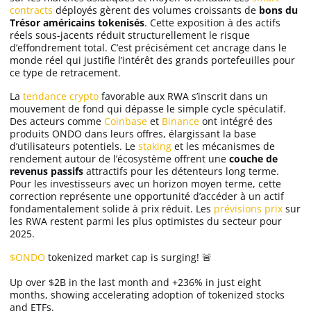
contracts
déployés gèrent des volumes croissants de
bons du
Trésor américains tokenisés
. Cette exposition à des actifs
réels sous-jacents réduit structurellement le risque
d’effondrement total. C’est précisément cet ancrage dans le
monde réel qui justifie l’intérêt des grands portefeuilles pour
ce type de retracement.
La
tendance crypto
favorable aux RWA s’inscrit dans un
mouvement de fond qui dépasse le simple cycle spéculatif.
Des acteurs comme
Coinbase
et
Binance
ont intégré des
produits ONDO dans leurs offres, élargissant la base
d’utilisateurs potentiels. Le
staking
et les mécanismes de
rendement autour de l’écosystème offrent une
couche de
revenus passifs
attractifs pour les détenteurs long terme.
Pour les investisseurs avec un horizon moyen terme, cette
correction représente une opportunité d’accéder à un actif
fondamentalement solide à prix réduit. Les
prévisions prix
sur
les RWA restent parmi les plus optimistes du secteur pour
2025.
$ONDO
tokenized market cap is surging! 🚨
Up over $2B in the last month and +236% in just eight
months, showing accelerating adoption of tokenized stocks
and ETFs.