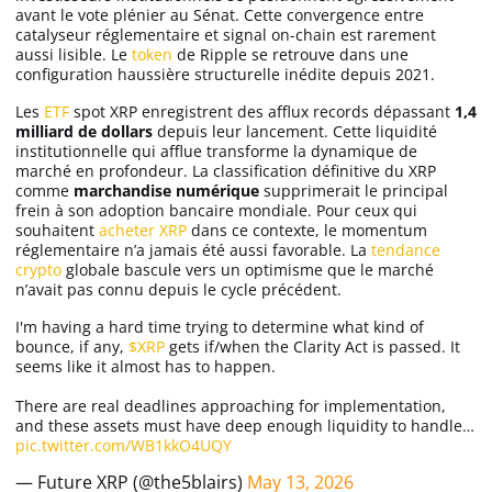
avant le vote plénier au Sénat. Cette convergence entre
Apprendre
catalyseur réglementaire et signal on-chain est rarement
aussi lisible. Le
token
de Ripple se retrouve dans une
configuration haussière structurelle inédite depuis 2021.
Indicateurs techniques
Les
ETF
spot XRP enregistrent des afflux records dépassant
1,4
milliard de dollars
depuis leur lancement. Cette liquidité
institutionnelle qui afflue transforme la dynamique de
marché en profondeur. La classification définitive du XRP
Investir
comme
marchandise numérique
supprimerait le principal
frein à son adoption bancaire mondiale. Pour ceux qui
Meilleures plateformes
souhaitent
acheter XRP
dans ce contexte, le momentum
réglementaire n’a jamais été aussi favorable. La
tendance
crypto
globale bascule vers un optimisme que le marché
Meilleurs wallets
n’avait pas connu depuis le cycle précédent.
I'm having a hard time trying to determine what kind of
bounce, if any,
$XRP
gets if/when the Clarity Act is passed. It
seems like it almost has to happen.
There are real deadlines approaching for implementation,
and these assets must have deep enough liquidity to handle…
pic.twitter.com/WB1kkO4UQY
— Future XRP (@the5blairs)
May 13, 2026