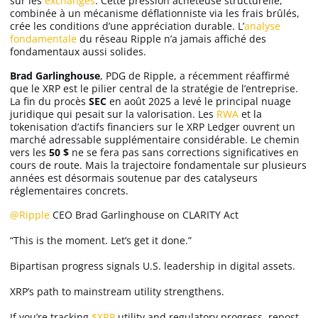
sur les
exchanges
. Cette pression acheteuse structurelle,
combinée à un mécanisme déflationniste via les frais brûlés,
crée les conditions d’une appréciation durable. L’
analyse
fondamentale
du réseau Ripple n’a jamais affiché des
fondamentaux aussi solides.
Brad Garlinghouse
, PDG de Ripple, a récemment réaffirmé
que le XRP est le pilier central de la stratégie de l’entreprise.
La fin du procès
SEC
en août 2025 a levé le principal nuage
juridique qui pesait sur la valorisation. Les
RWA
et la
tokenisation d’actifs financiers sur le XRP Ledger ouvrent un
marché adressable supplémentaire considérable. Le chemin
vers les
50 $
ne se fera pas sans corrections significatives en
cours de route. Mais la trajectoire fondamentale sur plusieurs
années est désormais soutenue par des catalyseurs
réglementaires concrets.
@Ripple
CEO Brad Garlinghouse on CLARITY Act
“This is the moment. Let’s get it done.”
Bipartisan progress signals U.S. leadership in digital assets.
XRP’s path to mainstream utility strengthens.
If you’re tracking
$XRP
utility and regulatory progress, repost