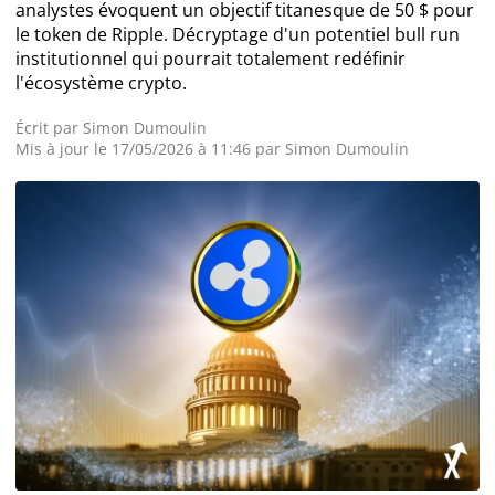
analystes évoquent un objectif titanesque de 50 $ pour
le token de Ripple. Décryptage d'un potentiel bull run
Actualité Exchanges
institutionnel qui pourrait totalement redéfinir
l'écosystème crypto.
Actualité IA
Écrit par
Simon Dumoulin
Mis à jour le 17/05/2026 à 11:46 par
Simon Dumoulin
Guides
Acheter Cryptomonnaies
Prédictions
Cryptomonnaies
Bitcoin (BTC)
Ethereum (ETH)