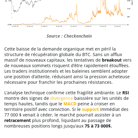
Apprendre
Indicateurs techniques
Source : Checkonchain
Investir
Cette baisse de la demande organique met en péril la
structure de récupération globale du BTC. Sans un afflux
massif de nouveaux capitaux, les tentatives de
breakout
vers
Meilleures plateformes
de nouveaux sommets risquent d’être rapidement étouffées.
Les traders institutionnels et les baleines semblent adopter
une position d’attente, réduisant ainsi la pression acheteuse
Meilleurs wallets
nécessaire pour franchir les prochaines résistances.
L’analyse technique confirme cette fragilité ambiante. Le
RSI
montre des signes de
divergence
baissière sur les unités de
temps hautes, tandis que le
MACD
peine à croiser en
territoire positif avec conviction. Si le
support
immédiat des
77 000 $ venait à céder, le marché pourrait assister à un
retracement
plus profond, liquidant au passage de
nombreuses positions longs jusqu’aux
75 à 73 000$.