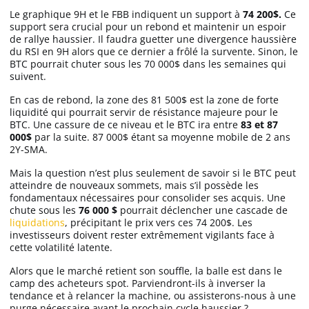
Le graphique 9H et le FBB indiquent un support à
74 200$.
Ce
support sera crucial pour un rebond et maintenir un espoir
de rallye haussier. Il faudra guetter une divergence haussière
du RSI en 9H alors que ce dernier a frôlé la survente. Sinon, le
BTC pourrait chuter sous les 70 000$ dans les semaines qui
suivent.
En cas de rebond, la zone des 81 500$ est la zone de forte
liquidité qui pourrait servir de résistance majeure pour le
BTC. Une cassure de ce niveau et le BTC ira entre
83 et 87
000$
par la suite. 87 000$ étant sa moyenne mobile de 2 ans
2Y-SMA.
Mais la question n’est plus seulement de savoir si le BTC peut
atteindre de nouveaux sommets, mais s’il possède les
fondamentaux nécessaires pour consolider ses acquis. Une
chute sous les
76 000 $
pourrait déclencher une cascade de
liquidations
, précipitant le prix vers ces 74 200$. Les
investisseurs doivent rester extrêmement vigilants face à
cette volatilité latente.
Alors que le marché retient son souffle, la balle est dans le
camp des acheteurs spot. Parviendront-ils à inverser la
tendance et à relancer la machine, ou assisterons-nous à une
purge nécessaire avant le prochain cycle haussier ?