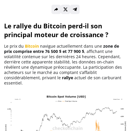
Solana (SOL)
Le rallye du Bitcoin perd-il son
principal moteur de croissance ?
Ripple (XRP)
Le prix du
Bitcoin
navigue actuellement dans une
zone de
Dogecoin (DOGE)
prix comprise entre 76 500 $ et 77 900 $
, affichant une
volatilité contenue sur les dernières 24 heures. Cependant,
derrière cette apparente stabilité, les données on-chain
révèlent une dynamique préoccupante. La participation des
Binance Coin (BNB)
acheteurs sur le marché au comptant s’affaiblit
considérablement, privant le
rallye
actuel de son carburant
essentiel.
Trading
C’est quoi ?
Meilleur Broker