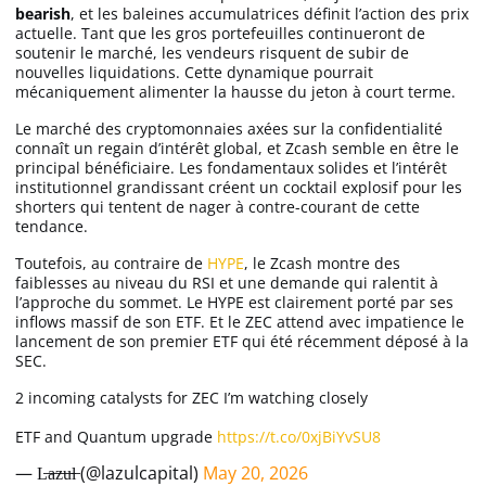
bearish
, et les baleines accumulatrices définit l’action des prix
actuelle. Tant que les gros portefeuilles continueront de
soutenir le marché, les vendeurs risquent de subir de
nouvelles liquidations. Cette dynamique pourrait
mécaniquement alimenter la hausse du jeton à court terme.
Le marché des cryptomonnaies axées sur la confidentialité
connaît un regain d’intérêt global, et Zcash semble en être le
principal bénéficiaire. Les fondamentaux solides et l’intérêt
institutionnel grandissant créent un cocktail explosif pour les
shorters qui tentent de nager à contre-courant de cette
tendance.
Toutefois, au contraire de
HYPE
, le Zcash montre des
faiblesses au niveau du RSI et une demande qui ralentit à
l’approche du sommet. Le HYPE est clairement porté par ses
inflows massif de son ETF. Et le ZEC attend avec impatience le
lancement de son premier ETF qui été récemment déposé à la
SEC.
2 incoming catalysts for ZEC I’m watching closely
ETF and Quantum upgrade
https://t.co/0xjBiYvSU8
— L̶a̶z̶u̶l̶ (@lazulcapital)
May 20, 2026