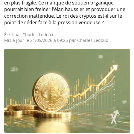
en plus fragile. Ce manque de soutien organique
pourrait bien freiner l'élan haussier et provoquer une
Actualité Exchanges
correction inattendue. Le roi des cryptos est-il sur le
point de céder face à la pression vendeuse ?
Actualité IA
Écrit par
Charles Ledoux
Mis à jour le 21/05/2026 à 09:25 par
Charles Ledoux
Guides
Acheter Cryptomonnaies
Prédictions
Cryptomonnaies
Bitcoin (BTC)
Ethereum (ETH)