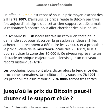
Source : Checkonchain
En effet, le
Bitcoin
est repassé sous le prix moyen d’achat des
STH à
78 100$.
D’ailleurs, ce prix a rejeté le Bitcoin par trois
fois aujourd’hui, signe que cet ancien support est désormais
la résistance à abattre pour aller chercher des plus hauts.
Ce scénario
bullish
nécessiterait un retour en force de la
demande spot pour absorber la pression vendeuse. Si les
acheteurs parviennent à défendre les 77 000 $ et à propulser
le prix au-delà de la
résistance
locale des 78 100 $, le BTC
pourrait viser la zone des 80 000 $. Ce niveau représente un
obstacle technique majeur avant d’envisager un nouveau
record historique (
ATH
).
Les prochains jours vont alors dicter alors la tendance des
prochaines semaines. Une clôture daily sous ces
78 100$
et
les probabilités d’un retour aux
76 000$ s
eront très fortes.
Jusqu’où le prix du Bitcoin peut-il
chuter si le support cède ?
Face à l’incertitude macroéconomique et à la hausse des