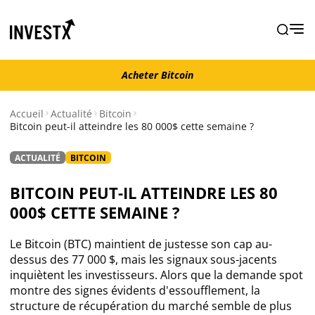
Acheter Bitcoin
Acheter Bitcoin
Accueil
Actualité
Bitcoin
Bitcoin peut-il atteindre les 80 000$ cette semaine ?
Actualité
ACTUALITÉ
BITCOIN
Actualité Bitcoin
BITCOIN PEUT-IL ATTEINDRE LES 80
000$ CETTE SEMAINE ?
Actualité Ethereum
Le Bitcoin (BTC) maintient de justesse son cap au-
Actualité Altcoins
dessus des 77 000 $, mais les signaux sous-jacents
inquiètent les investisseurs. Alors que la demande spot
montre des signes évidents d'essoufflement, la
Actualité NFT
structure de récupération du marché semble de plus