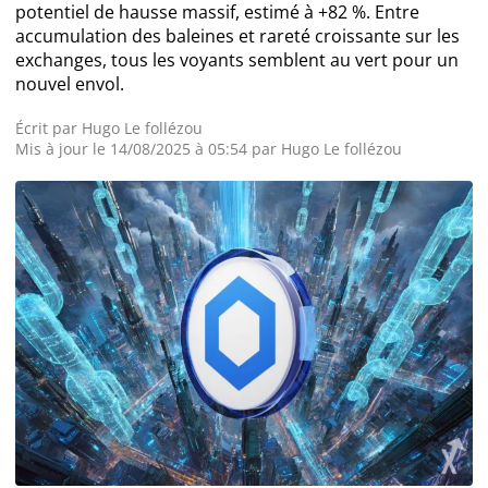
potentiel de hausse massif, estimé à +82 %. Entre
accumulation des baleines et rareté croissante sur les
Actualité Exchanges
exchanges, tous les voyants semblent au vert pour un
nouvel envol.
Actualité IA
Écrit par
Hugo Le follézou
Mis à jour le 14/08/2025 à 05:54 par
Hugo Le follézou
Guides
Acheter Cryptomonnaies
Prédictions
Cryptomonnaies
Bitcoin (BTC)
Ethereum (ETH)