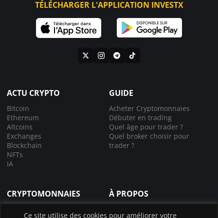
TÉLÉCHARGER L'APPLICATION INVESTX
ACTU CRYPTO
GUIDE
Bitcoin
Acheter Cryptomonnaies
Ethereum
Débuter en trading
Altcoins
Quel âge pour trader ?
Exchanges
Quel broker choisir pour
Blockchain
trader ?
NFTs
IA
CRYPTOMONNAIES
À PROPOS
Comprendre la crypto
À propos de nous
Ce site utilise des cookies pour améliorer votre