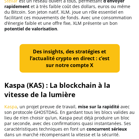
Stellar
est un réseau ouvert à tous, permettant
d’envoyer
rapidement
et à très faible coût des dollars, euros ou même
du Bitcoin. Son jeton natif, XLM, joue un rôle essentiel en
facilitant ces mouvements de fonds. Avec une consommation
d’énergie faible et une offre fixe, XLM présente un bon
potentiel de valorisation
.
Des insights, des stratégies et
l’actualité crypto en direct : c’est
sur notre compte X
Kaspa (KAS) : La blockchain à la
vitesse de la lumière
Kaspa
, un projet preuve de travail,
mise sur la rapidité
avec
son protocole GHOSTDAG. En gardant tous les blocs valides au
lieu de n’en choisir qu’un, Kaspa peut déjà produire un bloc
par seconde, avec des confirmations quasi instantanées. Ses
caractéristiques techniques en font un
concurrent sérieux
dans un marché récompensant la vitesse et la sécurité.