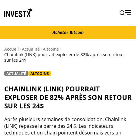
Acheter Bitcoin
Acheter Bitcoin
Accueil
Actualité
Altcoins
Chainlink (LINK) pourrait exploser de 82% après son retour
sur les 24$
Actualité
ACTUALITÉ
ALTCOINS
Actualité Bitcoin
CHAINLINK (LINK) POURRAIT
Actualité Ethereum
EXPLOSER DE 82% APRÈS SON RETOUR
SUR LES 24$
Actualité Altcoins
Après plusieurs semaines de consolidation, Chainlink
(LINK) repasse la barre des 24 $. Les indicateurs
Actualité NFT
techniques et on-chain pointent désormais vers un