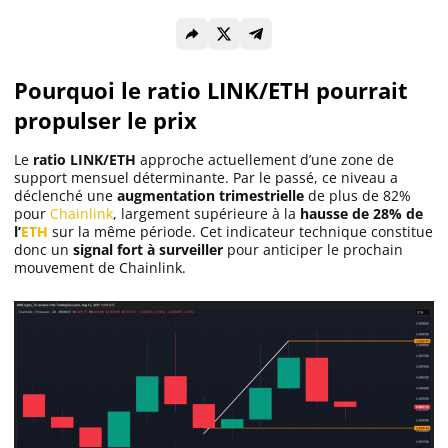
Solana (SOL)
Pourquoi le ratio LINK/ETH pourrait
Ripple (XRP)
propulser le prix
Le
ratio LINK/ETH
approche actuellement d’une zone de
Dogecoin (DOGE)
support mensuel déterminante. Par le passé, ce niveau a
déclenché une
augmentation trimestrielle
de plus de 82%
pour
Chainlink
, largement supérieure à la
hausse de 28% de
l’
ETH
sur la même période. Cet indicateur technique constitue
Binance Coin (BNB)
donc un
signal fort à surveiller
pour anticiper le prochain
mouvement de Chainlink.
Trading
C’est quoi ?
Meilleur Broker