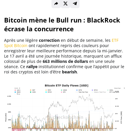
Solana (SOL)
Bitcoin mène le Bull run : BlackRock
écrase la concurrence
Ripple (XRP)
Après une légère
correction
en début de semaine, les
ETF
Spot Bitcoin
ont rapidement repris des couleurs pour
Dogecoin (DOGE)
enregistrer leur meilleure performance depuis la mi-janvier.
Le 17 avril a été une journée historique, marquant un afflux
colossal de plus de
663 millions de dollars
en une seule
séance. Ce
rallye
institutionnel confirme que l’appétit pour le
Binance Coin (BNB)
roi des cryptos est loin d’être
bearish
.
Trading
C’est quoi ?
Meilleur Broker