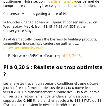
positionner. Notre section
investir en crypto
vous permet de
comprendre comment gérer ce type de risque de dilution.
Consensus Miami is getting a slice of Pi!
Pi Founder Chengdiao Fan will speak at Consensus 2026 on
Wednesday, May 6, from 11:15–11:35 AM EDT at the
Convergence Stage.
As AI dramatically lowers the barriers to building products,
competition increasingly centers on authentic…
pic.twitter.com/rxiVZeDf3C
— Pi Network (@PiCoreTeam)
April 14, 2026
PI à 0,20 $ : Réaliste ou trop optimiste
?
Les analystes tracent un scénario conditionnel : une clôture
journalière confirmée au-dessus de
0,1715 $
ouvre le chemin
vers
0,20 $
. Un franchissement durable des
0,19 $
validerait
un véritable retournement de tendance. En dessous du
support des
0,165 $
, le plancher absolu à
0,1351 $
l’ATL du 11
février 2026 redevient le niveau de référence.