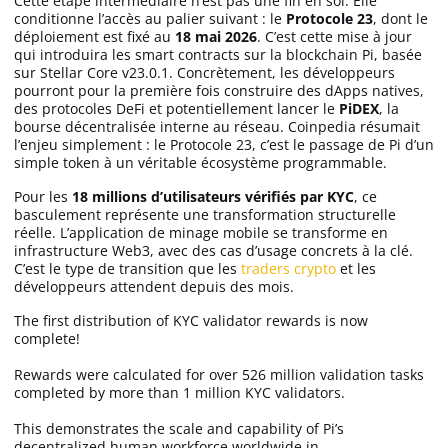
Cette étape intermédiaire n’est pas une fin en soi. Elle
conditionne l’accès au palier suivant : le
Protocole 23
, dont le
déploiement est fixé au
18 mai 2026
. C’est cette mise à jour
qui introduira les smart contracts sur la blockchain Pi, basée
sur Stellar Core v23.0.1. Concrètement, les développeurs
pourront pour la première fois construire des dApps natives,
des protocoles DeFi et potentiellement lancer le
PiDEX
, la
bourse décentralisée interne au réseau. Coinpedia résumait
l’enjeu simplement : le Protocole 23, c’est le passage de Pi d’un
simple token à un véritable écosystème programmable.
Pour les
18 millions d’utilisateurs vérifiés par KYC
, ce
basculement représente une transformation structurelle
réelle. L’application de minage mobile se transforme en
infrastructure Web3, avec des cas d’usage concrets à la clé.
C’est le type de transition que les
traders crypto
et les
développeurs attendent depuis des mois.
The first distribution of KYC validator rewards is now
complete!
Rewards were calculated for over 526 million validation tasks
completed by more than 1 million KYC validators.
This demonstrates the scale and capability of Pi’s
decentralized human workforce worldwide in…