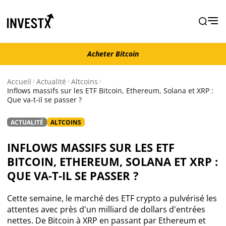
Acheter Bitcoin
Acheter Bitcoin
Accueil
Actualité
Altcoins
Inflows massifs sur les ETF Bitcoin, Ethereum, Solana et XRP :
Que va-t-il se passer ?
Actualité
ACTUALITÉ
ALTCOINS
Actualité Bitcoin
INFLOWS MASSIFS SUR LES ETF
Actualité Ethereum
BITCOIN, ETHEREUM, SOLANA ET XRP :
QUE VA-T-IL SE PASSER ?
Actualité Altcoins
Cette semaine, le marché des ETF crypto a pulvérisé les
attentes avec près d'un milliard de dollars d'entrées
Actualité NFT
nettes. De Bitcoin à XRP en passant par Ethereum et