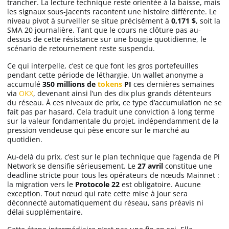
trancher. La lecture technique reste orientée à la baisse, mais
les signaux sous-jacents racontent une histoire différente. Le
niveau pivot à surveiller se situe précisément à
0,171 $
, soit la
SMA 20 journalière. Tant que le cours ne clôture pas au-
dessus de cette résistance sur une bougie quotidienne, le
scénario de retournement reste suspendu.
Ce qui interpelle, c’est ce que font les gros portefeuilles
pendant cette période de léthargie. Un wallet anonyme a
accumulé
350 millions de
tokens
PI
ces dernières semaines
via
OKX
, devenant ainsi l’un des dix plus grands détenteurs
du réseau. À ces niveaux de prix, ce type d’accumulation ne se
fait pas par hasard. Cela traduit une conviction à long terme
sur la valeur fondamentale du projet, indépendamment de la
pression vendeuse qui pèse encore sur le marché au
quotidien.
Au-delà du prix, c’est sur le plan technique que l’agenda de Pi
Network se densifie sérieusement. Le
27 avril
constitue une
deadline stricte pour tous les opérateurs de nœuds Mainnet :
la migration vers le
Protocole 22
est obligatoire. Aucune
exception. Tout nœud qui rate cette mise à jour sera
déconnecté automatiquement du réseau, sans préavis ni
délai supplémentaire.