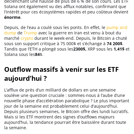
déclenchant une hausse de plus de 6 % de son cours. Les ETF
Solana ont également vu des afflux notables, confirmant que
l’intérêt pour ces écosystèmes rapides et peu coûteux devient
énorme
.
Depuis, de l’eau a coulé sous les ponts. En effet, le
pump and
dump
de
Trump
avec la guerre en Iran est venu à bout du
marché
crypto
durant le week-end. Depuis, le Bitcoin a chuté
sous son support critique à 75 000$ et s’échange à
74 200$
.
Tandis que l’ETH a plongé sous les
2300$,
XRP sous les
1,41$
et
Solana sous les
84
$.
Outflow massifs à venir sur les ETF
aujourd’hui ?
L’afflux de près d’un milliard de dollars en une semaine
soulève une question cruciale : sommes-nous à l’aube d’une
nouvelle phase d’accélération parabolique ? Le plus important
jour de la semaine est probablement celui d’aujourd’hui.
Depuis plusieurs semaines, le Bitcoin offre des lundi lucratifs.
Mais si les ETF montrent des signes d’outflows majeurs
aujourd’hui, la tendance pourrait être baissière durant toute
la semaine.