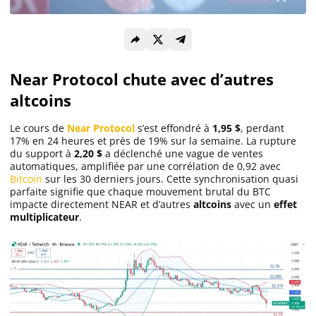
Solana (SOL)
Near Protocol chute avec d’autres
Ripple (XRP)
altcoins
Dogecoin (DOGE)
Le cours de
Near Protocol
s’est effondré à
1,95 $
, perdant
17% en 24 heures et près de 19% sur la semaine. La rupture
du support à
2,20 $
a déclenché une vague de ventes
Binance Coin (BNB)
automatiques, amplifiée par une corrélation de 0,92 avec
Bitcoin
sur les 30 derniers jours. Cette synchronisation quasi
parfaite signifie que chaque mouvement brutal du BTC
impacte directement NEAR et d’autres
altcoins
avec un
effet
multiplicateur
.
Trading
C’est quoi ?
Meilleur Broker