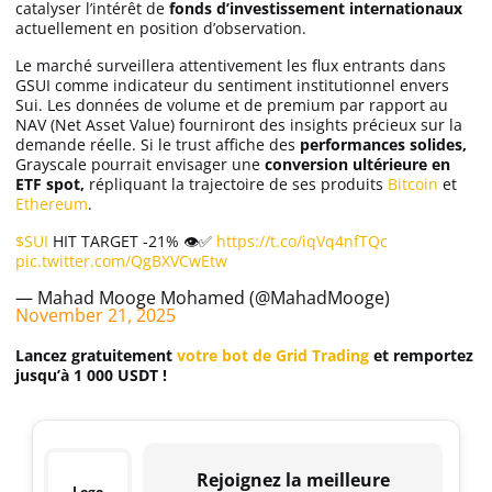
catalyser l’intérêt de
fonds d’investissement internationaux
actuellement en position d’observation.
Le marché surveillera attentivement les flux entrants dans
GSUI comme indicateur du sentiment institutionnel envers
Sui. Les données de volume et de premium par rapport au
NAV (Net Asset Value) fourniront des insights précieux sur la
demande réelle. Si le trust affiche des
performances solides,
Grayscale pourrait envisager une
conversion ultérieure en
ETF spot,
répliquant la trajectoire de ses produits
Bitcoin
et
Ethereum
.
$SUI
HIT TARGET -21% 👁️✅
https://t.co/iqVq4nfTQc
pic.twitter.com/QgBXVCwEtw
— Mahad Mooge Mohamed (@MahadMooge)
November 21, 2025
Lancez gratuitement
votre bot de Grid Trading
et remportez
jusqu’à 1 000 USDT !
Rejoignez la meilleure
Logo