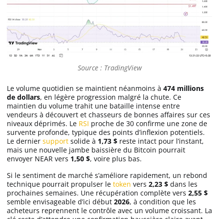
Apprendre
Indicateurs techniques
Source : TradingView
Investir
Le volume quotidien se maintient néanmoins à
474 millions
Meilleures plateformes
de dollars
, en légère progression malgré la chute. Ce
maintien du volume trahit une bataille intense entre
vendeurs à découvert et chasseurs de bonnes affaires sur ces
niveaux déprimés. Le
RSI
proche de 30 confirme une zone de
Meilleurs wallets
survente profonde, typique des points d’inflexion potentiels.
Le dernier
support
solide à
1,73 $
reste intact pour l’instant,
mais une nouvelle jambe baissière du Bitcoin pourrait
envoyer NEAR vers
1,50 $
, voire plus bas.
Si le sentiment de marché s’améliore rapidement, un rebond
technique pourrait propulser le
token
vers
2,23 $
dans les
prochaines semaines. Une récupération complète vers
2,55 $
semble envisageable d’ici début
2026
, à condition que les
acheteurs reprennent le contrôle avec un volume croissant. La