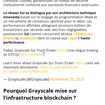
Coinbase Custody, garantissant un niveau de sécurité
institutionnel conforme aux standards financiers américains.
Le réseau Sui se distingue par son architecture technique
innovante
basée sur le langage de programmation Move et
un mécanisme de consensus optimisé pour le débit. Les
performances affichées atteignent plusieurs milliers de
transactions par seconde avec des frais négligeables,
positionnant
Sui
comme concurrent sérieux
d’
Ethereum
,
Solana
ou
Avalanche
dans la course aux
Layer
1 haute
performance
.
Today, Grayscale Sui Trust (Ticker:
$GSUI
) has begun trading
on OTCQX
@OTCMarkets
👇
Learn more about Grayscale Sui Trust (Ticker:
$GSUI
) and see
important disclosures:
https://t.co/DcWQ0lS2dO
pic.twitter.com/TyFNVmo295
— Grayscale (@Grayscale)
November 20, 2025
Pourquoi Grayscale mise sur
l’infrastructure blockchain ?