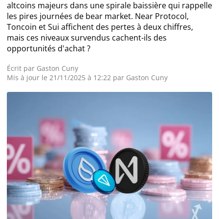
altcoins majeurs dans une spirale baissière qui rappelle
les pires journées de bear market. Near Protocol,
Actualité Exchanges
Toncoin et Sui affichent des pertes à deux chiffres,
mais ces niveaux survendus cachent-ils des
Actualité IA
opportunités d'achat ?
Écrit par
Gaston Cuny
Mis à jour le 21/11/2025 à 12:22 par
Gaston Cuny
Guides
Acheter Cryptomonnaies
Prédictions
Cryptomonnaies
Bitcoin (BTC)
Ethereum (ETH)