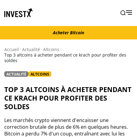
Acheter Bitcoin
Acheter Bitcoin
Accueil
Actualité
Altcoins
Top 3 altcoins à acheter pendant ce krach pour profiter des
soldes
Actualité
ACTUALITÉ
ALTCOINS
Actualité Bitcoin
TOP 3 ALTCOINS À ACHETER PENDANT
Actualité Ethereum
CE KRACH POUR PROFITER DES
SOLDES
Actualité Altcoins
Les marchés crypto viennent d'encaisser une
correction brutale de plus de 6% en quelques heures.
Actualité NFT
Bitcoin a perdu 7% d'un coup, entraînant avec lui les