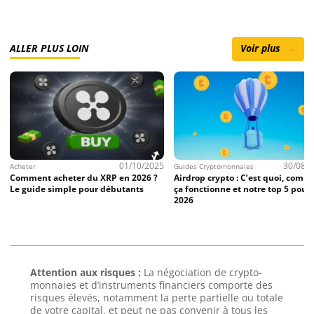
ALLER PLUS LOIN
Voir plus
→
01/10/2025
30/08/2025
Guides Cryptomonnaies
Cryptomonnaies
 en 2026 ?
Airdrop crypto : C’est quoi, comment
Jupiter (JUP) : Qu’est
ébutants
ça fonctionne et notre top 5 pour
comment ça fonction
2026
sert cette crypto en 
Attention aux risques :
La négociation de crypto-
monnaies et d’instruments financiers comporte des
risques élevés, notamment la perte partielle ou totale
de votre capital, et peut ne pas convenir à tous les