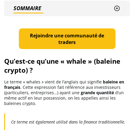
SOMMAIRE
Ethereum (ETH)
Solana (SOL)
Rejoindre une communauté de
traders
Ripple (XRP)
Qu’est-ce qu’une « whale » (baleine
crypto) ?
Dogecoin (DOGE)
Le terme « whales » vient de l’anglais qui signifie
baleine en
Binance Coin (BNB)
français
. Cette expression fait référence aux investisseurs
(particuliers, entreprises…) ayant une
grande quantité
d’un
même actif en leur possession, on les appelles ainsi les
baleines crypto.
Trading
C’est quoi ?
Ce terme est également utilisé dans la
finance traditionnelle.