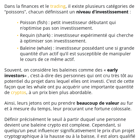
Futures Crypto
Dans la finances et le
trading
, il existe plusieurs catégories de
“poissons”, chacun définissant un
niveau d’investissement
:
Poisson (fish) : petit investisseur débutant qui
Meilleure Prop Firm
n’optimise pas son investissement.
Requin (shark) : investisseur expérimenté qui cherche
à optimiser son investissement.
Copy Trading
Baleine (whale) : investisseur possédant une si grande
quantité d’un actif qu’il est susceptible de manipuler
le cours de ce même actif.
Meilleur exchange crypto
Souvent, on considère les baleines comme des «
early
investors
« , c’est-à-dire des personnes qui ont cru très tôt au
Meilleur VIP
potentiel du projet dans lequel elles ont investi. C’est de cette
façon que les whale ont pu acquérir une importante quantité
de
cryptos
, à un prix bien plus abordable.
Binance avis
Ainsi, leurs jetons ont pu prendre
beaucoup de valeur
au fur
et à mesure du temps, leur procurant une fortune colossale.
Bitget avis
Définir précisément le seuil à partir duquel une personne
devient une baleine crypto est complexe. Cependant, si
quelqu’un peut influencer significativement le prix d’un projet
Bybit avis
cryptographique à la hausse ou à la baisse, il est alors qualifié