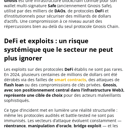
Gnosis
est une infrastructure blockchain connue pour son
wallet multi-signature
Safe
(anciennement Gnosis Safe),
utilisé par des milliers de
DAOs
, de protocoles
DeFi
et
d’institutionnels pour sécuriser des milliards de dollars
d’actifs. Une compromission à ce niveau aurait des
répercussions bien au-delà du seul protocole Gnosis Chain.
DeFi et exploits : un risque
systémique que le secteur ne peut
plus ignorer
Les exploits sur des protocoles
DeFi
établis ne sont pas rares.
En 2024, plusieurs centaines de millions de dollars ont été
dérobés via des failles de
smart contracts
, des attaques de
flash loan
ou des compromissions de clés privées.
Gnosis,
avec son positionnement central dans l’infrastructure Web3,
représente une cible de choix
pour des acteurs malveillants
sophistiqués.
Ce type d’incident met en lumière une réalité structurelle :
même les protocoles audités et battle-tested ne sont pas
immunisés. Les vecteurs d’attaque évoluent constamment —
réentrance
,
manipulation d’oracle
,
bridge exploit
— et les