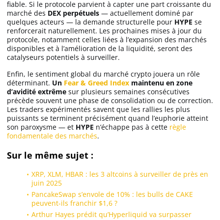
fiable. Si le protocole parvient à capter une part croissante du
marché des
DEX perpétuels
— actuellement dominé par
quelques acteurs — la demande structurelle pour
HYPE
se
renforcerait naturellement. Les prochaines mises à jour du
protocole, notamment celles liées à l’expansion des marchés
disponibles et à l’amélioration de la liquidité, seront des
catalyseurs potentiels à surveiller.
Enfin, le sentiment global du marché crypto jouera un rôle
déterminant.
Un
Fear & Greed Index
maintenu en zone
d’avidité extrême
sur plusieurs semaines consécutives
précède souvent une phase de consolidation ou de correction.
Les traders expérimentés savent que les rallies les plus
puissants se terminent précisément quand l’euphorie atteint
son paroxysme — et
HYPE
n’échappe pas à cette
règle
fondamentale des marchés
.
Sur le même sujet :
XRP, XLM, HBAR : les 3 altcoins à surveiller de près en
juin 2025
PancakeSwap s’envole de 10% : les bulls de CAKE
peuvent-ils franchir $1,6 ?
Arthur Hayes prédit qu’Hyperliquid va surpasser