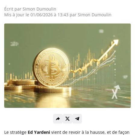
Écrit par
Simon Dumoulin
Actualité Exchanges
Mis à jour le 01/06/2026 à 13:43 par Simon Dumoulin
Actualité IA
Guides
Acheter Cryptomonnaies
Prédictions
Cryptomonnaies
Bitcoin (BTC)
Le stratège
Ed Yardeni
vient de revoir à la hausse, et de façon
Ethereum (ETH)