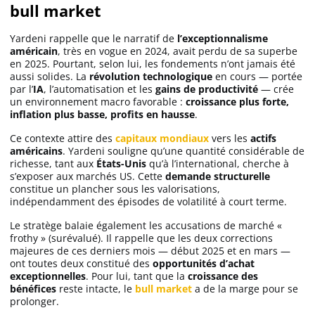
bull market
Yardeni rappelle que le narratif de
l’exceptionnalisme
américain
, très en vogue en 2024, avait perdu de sa superbe
en 2025. Pourtant, selon lui, les fondements n’ont jamais été
aussi solides. La
révolution technologique
en cours — portée
par l’
IA
, l’automatisation et les
gains de productivité
— crée
un environnement macro favorable :
croissance plus forte,
inflation plus basse, profits en hausse
.
Ce contexte attire des
capitaux mondiaux
vers les
actifs
américains
. Yardeni souligne qu’une quantité considérable de
richesse, tant aux
États-Unis
qu’à l’international, cherche à
s’exposer aux marchés US. Cette
demande structurelle
constitue un plancher sous les valorisations,
indépendamment des épisodes de volatilité à court terme.
Le stratège balaie également les accusations de marché «
frothy » (surévalué). Il rappelle que les deux corrections
majeures de ces derniers mois — début 2025 et en mars —
ont toutes deux constitué des
opportunités d’achat
exceptionnelles
. Pour lui, tant que la
croissance des
bénéfices
reste intacte, le
bull market
a de la marge pour se
prolonger.