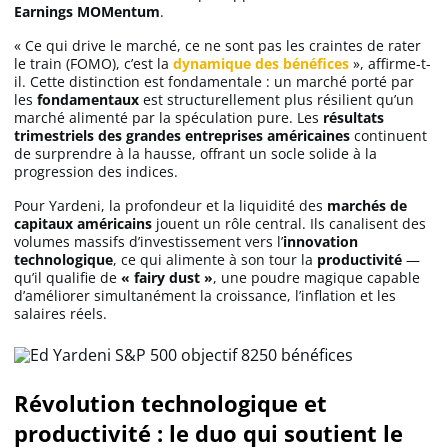
Earnings MOMentum
.
Apprendre
« Ce qui drive le marché, ce ne sont pas les craintes de rater
le train (FOMO), c’est la
dynamique des bénéfices
», affirme-t-
Indicateurs techniques
il. Cette distinction est fondamentale : un marché porté par
les
fondamentaux
est structurellement plus résilient qu’un
marché alimenté par la spéculation pure. Les
résultats
trimestriels des grandes entreprises américaines
continuent
de surprendre à la hausse, offrant un socle solide à la
Investir
progression des indices.
Meilleures plateformes
Pour Yardeni, la profondeur et la liquidité des
marchés de
capitaux américains
jouent un rôle central. Ils canalisent des
volumes massifs d’investissement vers l’
innovation
Meilleurs wallets
technologique
, ce qui alimente à son tour la
productivité
—
qu’il qualifie de
« fairy dust »
, une poudre magique capable
d’améliorer simultanément la croissance, l’inflation et les
salaires réels.
Révolution technologique et
productivité : le duo qui soutient le