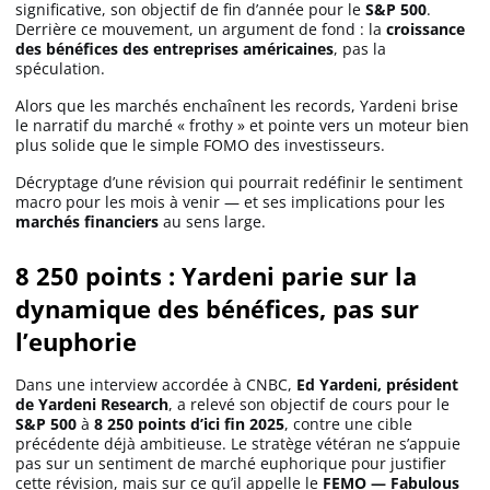
significative, son objectif de fin d’année pour le
S&P 500
.
Derrière ce mouvement, un argument de fond : la
croissance
des bénéfices des entreprises américaines
, pas la
Solana (SOL)
spéculation.
Alors que les marchés enchaînent les records, Yardeni brise
Ripple (XRP)
le narratif du marché « frothy » et pointe vers un moteur bien
plus solide que le simple FOMO des investisseurs.
Décryptage d’une révision qui pourrait redéfinir le sentiment
Dogecoin (DOGE)
macro pour les mois à venir — et ses implications pour les
marchés financiers
au sens large.
Binance Coin (BNB)
8 250 points : Yardeni parie sur la
dynamique des bénéfices, pas sur
l’euphorie
Trading
C’est quoi ?
Dans une interview accordée à CNBC,
Ed Yardeni, président
de Yardeni Research
, a relevé son objectif de cours pour le
S&P 500
à
8 250 points d’ici fin 2025
, contre une cible
précédente déjà ambitieuse. Le stratège vétéran ne s’appuie
Meilleur Broker
pas sur un sentiment de marché euphorique pour justifier
cette révision, mais sur ce qu’il appelle le
FEMO — Fabulous