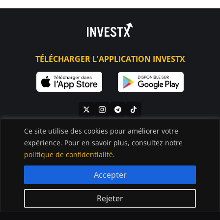
TÉLÉCHARGER L'APPLICATION INVESTX
Ce site utilise des cookies pour améliorer votre
expérience. Pour en savoir plus, consultez notre
ACTU CRYPTO
GUIDE
politique de confidentialité
.
Bitcoin
Acheter Cryptomonnaies
Ethereum
Débuter en trading
Accepter
Altcoins
Quel âge pour trader ?
Exchanges
Quel broker choisir pour
Rejeter
Blockchain
trader ?
NFTs
IA