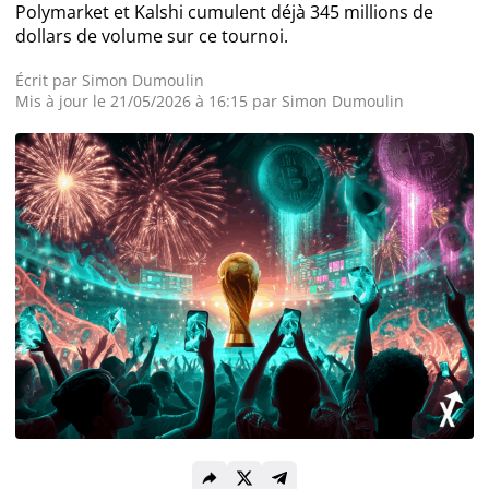
Polymarket et Kalshi cumulent déjà 345 millions de
dollars de volume sur ce tournoi.
Actualité Exchanges
Écrit par
Simon Dumoulin
Actualité IA
Mis à jour le 21/05/2026 à 16:15 par
Simon Dumoulin
Guides
Acheter Cryptomonnaies
Prédictions
Cryptomonnaies
Bitcoin (BTC)
Ethereum (ETH)