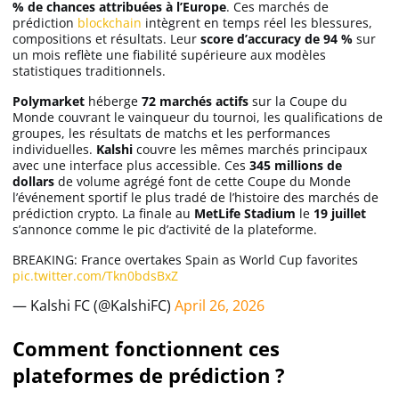
% de chances attribuées à l’Europe
. Ces marchés de
Apprendre
prédiction
blockchain
intègrent en temps réel les blessures,
compositions et résultats. Leur
score d’accuracy de 94 %
sur
un mois reflète une fiabilité supérieure aux modèles
Indicateurs techniques
statistiques traditionnels.
Polymarket
héberge
72 marchés actifs
sur la Coupe du
Monde couvrant le vainqueur du tournoi, les qualifications de
groupes, les résultats de matchs et les performances
Investir
individuelles.
Kalshi
couvre les mêmes marchés principaux
avec une interface plus accessible. Ces
345 millions de
Meilleures plateformes
dollars
de volume agrégé font de cette Coupe du Monde
l’événement sportif le plus tradé de l’histoire des marchés de
prédiction crypto. La finale au
MetLife Stadium
le
19 juillet
Meilleurs wallets
s’annonce comme le pic d’activité de la plateforme.
BREAKING: France overtakes Spain as World Cup favorites
pic.twitter.com/Tkn0bdsBxZ
— Kalshi FC (@KalshiFC)
April 26, 2026
Comment fonctionnent ces
plateformes de prédiction ?