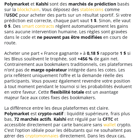
Polymarket
et
Kalshi
sont des
marchés de prédiction
basés
sur la
blockchain
. Vous déposez des
stablecoins
comme
l’
USDC
pour acheter des parts sur un résultat sportif. Si votre
prédiction est correcte, chaque part vaut
1 $
. Sinon, elle vaut
0 $
. Des
smart contracts
règlent automatiquement les gains
sans aucune intervention humaine. Les règles sont gravées
dans le code et
ne peuvent pas être modifiées
en cours de
route.
Acheter une part « France gagnante » à
0,18 $
rapporte
1 $
si
les Bleus soulèvent le trophée, soit
+456 %
de gain net.
Contrairement aux bookmakers traditionnels, ces plateformes
n’ont pas de
marge opérateur
intégrée dans les cotes. Les
prix reflètent uniquement l’offre et la demande réelle des
participants. Vous pouvez également revendre votre position
à tout moment pendant le tournoi si les probabilités évoluent
en votre faveur. Cette
flexibilité totale
est un avantage
majeur face aux cotes fixes des bookmakers.
La différence entre les deux plateformes est claire.
Polymarket
est
crypto-natif
: liquidité supérieure, frais plus
bas,
72 marchés actifs
.
Kalshi
est régulé par la
CFTC
et
accessible directement par carte bancaire sans
wallet
crypto.
C’est l’option idéale pour les débutants qui ne souhaitent pas
gérer des
cryptomonnaies
directement. Dans les deux cas,