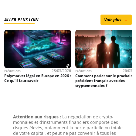
ALLER PLUS LOIN
Voir plus
→
28/05/2026
26/05/
Prédictions
Prédictions
Polymarket légal en Europe en 2026 :
Comment parier sur le prochain
Ce qu’il faut savoir
président français avec des
cryptomonnaies ?
Attention aux risques :
La négociation de crypto-
monnaies et d’instruments financiers comporte des
risques élevés, notamment la perte partielle ou totale
de votre capital, et peut ne pas convenir à tous les