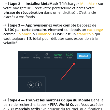
->
Étape 2 — Installez MetaMask
Téléchargez
MetaMask
sur
votre navigateur. Créez votre portefeuille et notez votre
phrase de récupération
dans un endroit sûr. C’est la clé
d’accès à vos fonds.
->
Étape 3 — Approvisionnez votre compte
Déposez de
l’
USDC
par
carte bancaire
,
virement
ou depuis un
exchange
comme
Coinbase
ou
Binance
. L’
USDC
est un
stablecoin
qui
vaut toujours
1 $
, idéal pour débuter sans exposition à la
volatilité.
->
Étape 4 — Trouvez les marchés Coupe du Monde
Dans la
barre de recherche, tapez «
FIFA World Cup
« . Vous accédez
aux
72 marchés actifs
: vainqueur du tournoi, qualifications