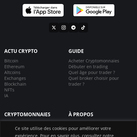
ACTU CRYPTO
GUIDE
Bitcoin
Acheter Cryptomonnaies
Ethereum
Débuter en trading
Altcoins
Quel âge pour trader ?
Exchanges
Quel broker choisir pour
Blockchain
trader ?
NFTs
IA
CRYPTOMONNAIES
À PROPOS
Comprendre la crypto
À propos de nous
Ce site utilise des cookies pour améliorer votre
Lexique crypto
Nous contacter
expérience. Pour en savoir plus, consultez notre
Choisir le bon exchange
Application InvestX