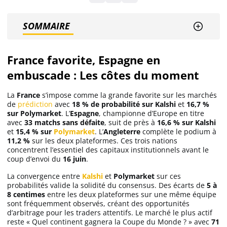
SOMMAIRE
Solana (SOL)
France favorite, Espagne en
Ripple (XRP)
embuscade : Les côtes du moment
Dogecoin (DOGE)
La
France
s’impose comme la grande favorite sur les marchés
de
prédiction
avec
18 % de probabilité sur Kalshi
et
16,7 %
sur Polymarket
. L’
Espagne
, championne d’Europe en titre
Binance Coin (BNB)
avec
33 matchs sans défaite
, suit de près à
16,6 % sur Kalshi
et
15,4 % sur
Polymarket
. L’
Angleterre
complète le podium à
11,2 %
sur les deux plateformes. Ces trois nations
concentrent l’essentiel des capitaux institutionnels avant le
Trading
coup d’envoi du
16 juin
.
La convergence entre
Kalshi
et
Polymarket
sur ces
C’est quoi ?
probabilités valide la solidité du consensus. Des écarts de
5 à
8 centimes
entre les deux plateformes sur une même équipe
sont fréquemment observés, créant des opportunités
Meilleur Broker
d’arbitrage pour les traders attentifs. Le marché le plus actif
reste « Quel continent gagnera la Coupe du Monde ? » avec
71