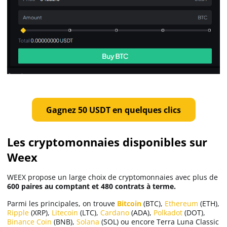
Gagnez 50 USDT en quelques clics
Les cryptomonnaies disponibles sur
Weex
WEEX propose un large choix de cryptomonnaies avec plus de
600 paires au comptant et 480 contrats à terme.
Parmi les principales, on trouve
Bitcoin
(BTC),
Ethereum
(ETH),
Ripple
(XRP),
Litecoin
(LTC),
Cardano
(ADA),
Polkadot
(DOT),
Binance Coin
(BNB),
Solana
(SOL) ou encore Terra Luna Classic