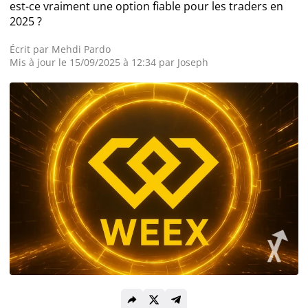
est-ce vraiment une option fiable pour les traders en
2025 ?
Actualité Exchange
Écrit par
Mehdi Pardo
Mis à jour le 15/09/2025 à 12:34 par
Joseph
Actualité IA
Guides
Acheter Bitcoin
Acheter Ethereum
Prédictions
Cryptomonnaies
Bitcoin (BTC)