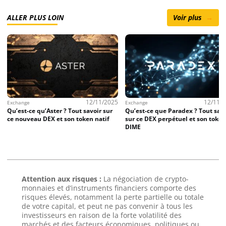
ALLER PLUS LOIN
Voir plus
→
12/11/2025
12/11/
Exchange
Exchange
Qu’est-ce qu’Aster ? Tout savoir sur
Qu’est-ce que Paradex ? Tout savo
ce nouveau DEX et son token natif
sur ce DEX perpétuel et son token
DIME
Attention aux risques :
La négociation de crypto-
monnaies et d’instruments financiers comporte des
risques élevés, notamment la perte partielle ou totale
de votre capital, et peut ne pas convenir à tous les
investisseurs en raison de la forte volatilité des
marchés et des facteurs économiques, politiques ou