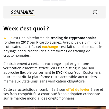
SOMMAIRE
Ethereum (ETH)
Weex c’est quoi ?
Solana (SOL)
WEEX
est une plateforme de
trading de cryptomonnaies
Ripple (XRP)
fondée en
2017
par Ricardo Suarez. Avec plus de 5 millions
d’utilisateurs actifs, cet
exchange
s’est fait une place dans le
paysage concurrentiel des plateformes de trading de
cryptomonnaies.
Dogecoin (DOGE)
Contrairement à certains exchanges qui exigent une
vérification d’identité stricte, WEEX se distingue par son
Binance Coin (BNB)
approche flexible concernant le
KYC
(Know Your Customer).
Autrement dit, la plateforme reste accessible aux traders,
même aux Etats-unis, sans vérification obligatoire.
Cette caractéristique, combinée à son
effet de levier
élevé et
Trading
ses frais compétitifs, a contribué à son adoption croissante
sur le marché mondial des cryptomonnaies.
C’est quoi ?