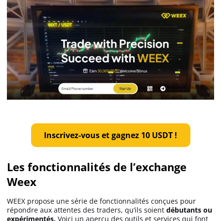
Futures Crypto
Meilleure Prop Firm
Copy Trading
Meilleur exchange crypto
Meilleur VIP
Inscrivez-vous et gagnez 10 USDT !
Binance avis
Les fonctionnalités de l’exchange
Weex
Bitget avis
WEEX propose une série de fonctionnalités conçues pour
répondre aux attentes des traders, qu’ils soient
débutants ou
Bybit avis
expérimentés.
Voici un aperçu des outils et services qui font