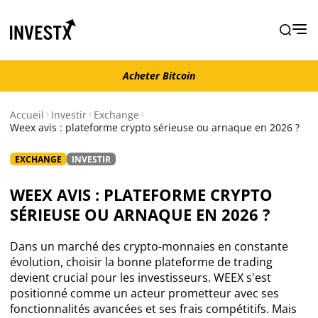
Acheter Bitcoin
Acheter Bitcoin
Accueil
Investir
Exchange
Weex avis : plateforme crypto sérieuse ou arnaque en 2026 ?
Actualités
EXCHANGE
INVESTIR
Actualité Bitcoin
WEEX AVIS : PLATEFORME CRYPTO
SÉRIEUSE OU ARNAQUE EN 2026 ?
Actualité Ethereum
Dans un marché des crypto-monnaies en constante
Actualité Altcoins
évolution, choisir la bonne plateforme de trading
devient crucial pour les investisseurs. WEEX s'est
positionné comme un acteur prometteur avec ses
Actualité NFT
fonctionnalités avancées et ses frais compétitifs. Mais