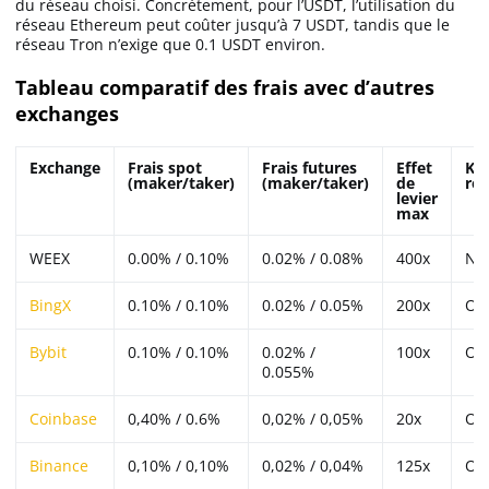
du réseau choisi. Concrètement, pour l’USDT, l’utilisation du
réseau Ethereum peut coûter jusqu’à 7 USDT, tandis que le
réseau Tron n’exige que 0.1 USDT environ.
Tableau comparatif des frais avec d’autres
exchanges
Exchange
Frais spot
Frais futures
Effet
KY
(maker/taker)
(maker/taker)
de
req
levier
max
WEEX
0.00% / 0.10%
0.02% / 0.08%
400x
No
BingX
0.10% / 0.10%
0.02% / 0.05%
200x
Ou
Bybit
0.10% / 0.10%
0.02% /
100x
Ou
0.055%
Coinbase
0,40% / 0.6%
0,02% / 0,05%
20x
Ou
Binance
0,10% / 0,10%
0,02% / 0,04%
125x
Ou