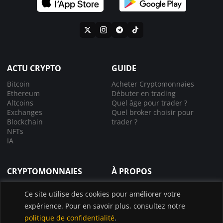
ACTU CRYPTO
GUIDE
Bitcoin
Acheter Cryptomonnaies
Ethereum
Débuter en trading
Altcoins
Quel âge pour trader ?
Exchanges
Quel broker choisir pour
Blockchain
trader ?
NFTs
IA
CRYPTOMONNAIES
À PROPOS
Comprendre la crypto
À propos de nous
Ce site utilise des cookies pour améliorer votre
Lexique crypto
Nous contacter
expérience. Pour en savoir plus, consultez notre
Choisir le bon exchange
Application InvestX
Canal liquidations crypto
politique de confidentialité
.