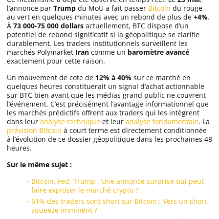
l’annonce par
Trump
du MoU a fait passer
Bitcoin
du rouge
au vert en quelques minutes avec un rebond de plus de
+4%
.
À
73 000-75 000 dollars
actuellement, BTC dispose d’un
potentiel de rebond significatif si la géopolitique se clarifie
durablement. Les traders institutionnels surveillent les
marchés Polymarket
Iran
comme un
baromètre avancé
exactement pour cette raison.
Un mouvement de cote de
12% à 40%
sur ce marché en
quelques heures constituerait un signal d’achat actionnable
sur BTC bien avant que les médias grand public ne couvrent
l’événement. C’est précisément l’avantage informationnel que
les marchés prédictifs offrent aux traders qui les intègrent
dans leur
analyse technique
et leur
analyse fondamentale
. La
prévision Bitcoin
à court terme est directement conditionnée
à l’évolution de ce dossier géopolitique dans les prochaines 48
heures.
Sur le même sujet :
Bitcoin, Fed, Trump : Une annonce surprise qui peut
faire exploser le marché crypto ?
61% des traders sont short sur Bitcoin : Vers un short
squeeze imminent ?