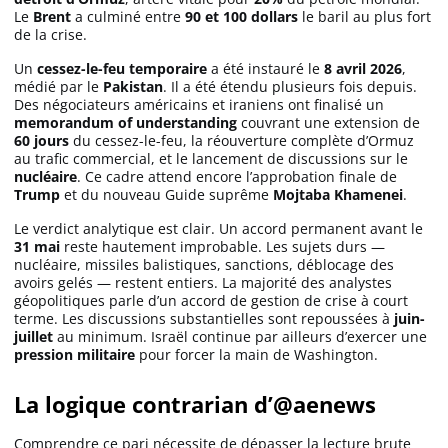
Le
Brent
a culminé entre
90 et 100 dollars
le baril au plus fort
de la crise.
Un
cessez-le-feu temporaire
a été instauré le
8 avril 2026
,
médié par le
Pakistan
. Il a été étendu plusieurs fois depuis.
Des négociateurs américains et iraniens ont finalisé un
memorandum of understanding
couvrant une extension de
60 jours
du cessez-le-feu, la réouverture complète d’Ormuz
au trafic commercial, et le lancement de discussions sur le
nucléaire
. Ce cadre attend encore l’approbation finale de
Trump
et du nouveau Guide suprême
Mojtaba Khamenei
.
Le verdict analytique est clair. Un accord permanent avant le
31 mai
reste hautement improbable. Les sujets durs —
nucléaire, missiles balistiques, sanctions, déblocage des
avoirs gelés — restent entiers. La majorité des analystes
géopolitiques parle d’un accord de gestion de crise à court
terme. Les discussions substantielles sont repoussées à
juin-
juillet
au minimum. Israël continue par ailleurs d’exercer une
pression militaire
pour forcer la main de Washington.
La logique contrarian d’@aenews
Comprendre ce pari nécessite de dépasser la lecture brute