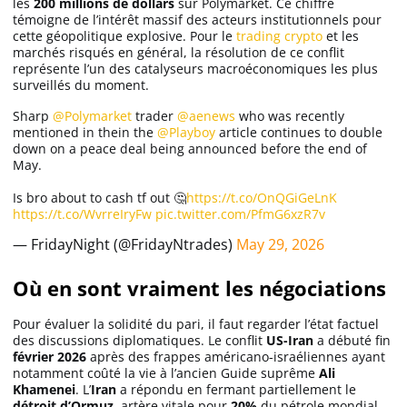
les
200 millions de dollars
sur Polymarket. Ce chiffre
Apprendre
témoigne de l’intérêt massif des acteurs institutionnels pour
cette géopolitique explosive. Pour le
trading crypto
et les
marchés risqués en général, la résolution de ce conflit
représente l’un des catalyseurs macroéconomiques les plus
Indicateurs techniques
surveillés du moment.
Sharp
@Polymarket
trader
@aenews
who was recently
mentioned in thein the
@Playboy
article continues to double
Investir
down on a peace deal being announced before the end of
May.
Meilleures plateformes
Is bro about to cash tf out 🤔
https://t.co/OnQGiGeLnK
https://t.co/WvrreIryFw
pic.twitter.com/PfmG6xzR7v
Meilleurs wallets
— FridayNight (@FridayNtrades)
May 29, 2026
Où en sont vraiment les négociations
Pour évaluer la solidité du pari, il faut regarder l’état factuel
des discussions diplomatiques. Le conflit
US-Iran
a débuté fin
février 2026
après des frappes américano-israéliennes ayant
notamment coûté la vie à l’ancien Guide suprême
Ali
Khamenei
. L’
Iran
a répondu en fermant partiellement le
détroit d’Ormuz
, artère vitale pour
20%
du pétrole mondial.