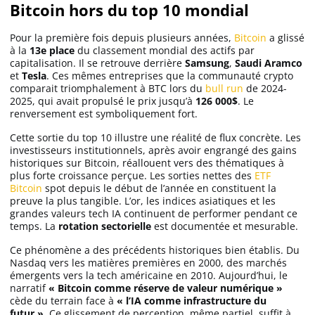
Bitcoin hors du top 10 mondial
Pour la première fois depuis plusieurs années,
Bitcoin
a glissé
à la
13e place
du classement mondial des actifs par
capitalisation. Il se retrouve derrière
Samsung
,
Saudi Aramco
et
Tesla
. Ces mêmes entreprises que la communauté crypto
comparait triomphalement à BTC lors du
bull run
de 2024-
2025, qui avait propulsé le prix jusqu’à
126 000$
. Le
renversement est symboliquement fort.
Cette sortie du top 10 illustre une réalité de flux concrète. Les
investisseurs institutionnels, après avoir engrangé des gains
historiques sur Bitcoin, réallouent vers des thématiques à
plus forte croissance perçue. Les sorties nettes des
ETF
Bitcoin
spot depuis le début de l’année en constituent la
preuve la plus tangible. L’or, les indices asiatiques et les
grandes valeurs tech IA continuent de performer pendant ce
temps. La
rotation sectorielle
est documentée et mesurable.
Ce phénomène a des précédents historiques bien établis. Du
Nasdaq vers les matières premières en 2000, des marchés
émergents vers la tech américaine en 2010. Aujourd’hui, le
narratif
« Bitcoin comme réserve de valeur numérique »
cède du terrain face à
« l’IA comme infrastructure du
futur »
. Ce glissement de perception, même partiel, suffit à