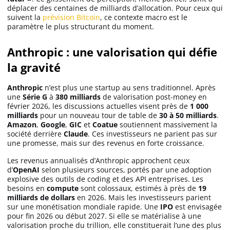
déplacer des centaines de milliards d’allocation. Pour ceux qui
suivent la
prévision Bitcoin
, ce contexte macro est le
paramètre le plus structurant du moment.
Anthropic : une valorisation qui défie
la gravité
Anthropic
n’est plus une startup au sens traditionnel. Après
une
Série G
à
380 milliards
de valorisation post-money en
février 2026, les discussions actuelles visent près de
1 000
milliards
pour un nouveau tour de table de
30 à 50 milliards
.
Amazon
,
Google
,
GIC
et
Coatue
soutiennent massivement la
société derrière
Claude
. Ces investisseurs ne parient pas sur
une promesse, mais sur des revenus en forte croissance.
Les revenus annualisés d’Anthropic approchent ceux
d’
OpenAI
selon plusieurs sources, portés par une adoption
explosive des outils de coding et des API entreprises. Les
besoins en
compute
sont colossaux, estimés à près de
19
milliards de dollars
en 2026. Mais les investisseurs parient
sur une monétisation mondiale rapide. Une
IPO
est envisagée
pour fin 2026 ou début 2027. Si elle se matérialise à une
valorisation proche du trillion, elle constituerait l’une des plus