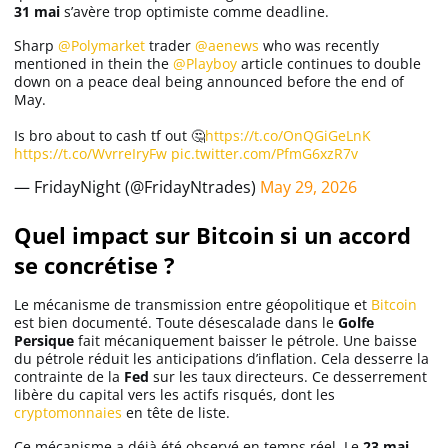
31 mai
s’avère trop optimiste comme deadline.
Sharp
@Polymarket
trader
@aenews
who was recently
mentioned in thein the
@Playboy
article continues to double
down on a peace deal being announced before the end of
May.
Is bro about to cash tf out 🤔
https://t.co/OnQGiGeLnK
https://t.co/WvrreIryFw
pic.twitter.com/PfmG6xzR7v
— FridayNight (@FridayNtrades)
May 29, 2026
Quel impact sur Bitcoin si un accord
se concrétise ?
Le mécanisme de transmission entre géopolitique et
Bitcoin
est bien documenté. Toute désescalade dans le
Golfe
Persique
fait mécaniquement baisser le pétrole. Une baisse
du pétrole réduit les anticipations d’inflation. Cela desserre la
contrainte de la
Fed
sur les taux directeurs. Ce desserrement
libère du capital vers les actifs risqués, dont les
cryptomonnaies
en tête de liste.
Ce mécanisme a déjà été observé en temps réel. Le
23 mai
,