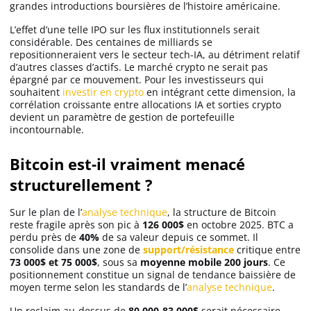
grandes introductions boursières de l’histoire américaine.
L’effet d’une telle IPO sur les flux institutionnels serait
considérable. Des centaines de milliards se
repositionneraient vers le secteur tech-IA, au détriment relatif
d’autres classes d’actifs. Le marché crypto ne serait pas
épargné par ce mouvement. Pour les investisseurs qui
souhaitent
investir en crypto
en intégrant cette dimension, la
corrélation croissante entre allocations IA et sorties crypto
devient un paramètre de gestion de portefeuille
incontournable.
Bitcoin est-il vraiment menacé
structurellement ?
Sur le plan de l’
analyse technique
, la structure de Bitcoin
reste fragile après son pic à
126 000$
en octobre 2025. BTC a
perdu près de
40%
de sa valeur depuis ce sommet. Il
consolide dans une zone de
support/résistance
critique entre
73 000$ et 75 000$
, sous sa
moyenne mobile 200 jours
. Ce
positionnement constitue un signal de tendance baissière de
moyen terme selon les standards de l’
analyse technique
.
Un reclaim au-dessus de
80 000-83 000$
serait nécessaire