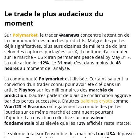
Le trade le plus audacieux du
Solana (SOL)
moment
Sur
Polymarket
, le trader
@aenews
concentre l’attention de
Ripple (XRP)
la communauté des marchés prédictifs. Malgré des pertes
déjà significatives, plusieurs dizaines de milliers de dollars
selon des captures partagées sur X, il continue d’accumuler
Dogecoin (DOGE)
sur le marché « US x Iran permanent peace deal by May 31 ».
La cote actuelle :
12%
. Le
31 mai
, c’est dans moins de
48
heures
au moment de l’analyse.
Binance Coin (BNB)
La communauté
Polymarket
est divisée. Certains saluent la
conviction d’un trader connu pour avoir été cité dans un
article
Playboy
sur les millionnaires des
marchés de
prédiction
. D’autres parlent de biais de confirmation aggravé
Trading
par des pertes successives. D’autres
baleines crypto
comme
Wan123
et
Erasmus
ont également accumulé des pertes
C’est quoi ?
lourdes sur ce même marché et continuent pourtant
d’ajouter. La conviction collective sur une
valeur
fondamentale
plus élevée que les
12%
affichés reste intacte.
Meilleur Broker
Le volume total sur l’ensemble des marchés
Iran-USA
dépasse