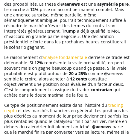
des probabilités. La thèse d’
@aenews
est une
asymétrie pure
.
Le marché à
12%
price un accord permanent complet. Mais
une annonce surprise, même partielle, même
sémantiquement ambiguë, pourrait techniquement suffire à
résoudre le marché « Yes » si les termes du contrat sont
interprétés généreusement.
Trump
a déjà qualifié le MoU
d' »accord en grande partie négocié ». Une déclaration
présidentielle forte dans les prochaines heures constituerait
le scénario gagnant.
Le raisonnement d’
analyse fondamentale
derrière ce trade est
défendable. Si
12%
représente la vraie probabilité, on perd
souvent mais on gagne beaucoup quand ça passe. Si la vraie
probabilité est plutôt autour de
20 à 25%
comme @aenews
semble le croire, alors acheter à
12 cents
constitue
objectivement une position sous-évaluée d’un facteur deux.
C’est le comportement classique du trader
contrarian
qui
achète dans le doute maximal de la foule.
Ce type de positionnement existe dans l’histoire du
trading
crypto
et des marchés financiers en général. Les positions les
plus décriées au moment de leur prise deviennent parfois les
plus rentables quand le catalyseur finit par arriver, même en
dehors du calendrier initialement anticipé.
@aenews
parie
que le marché finira par converger vers sa lecture, même si le