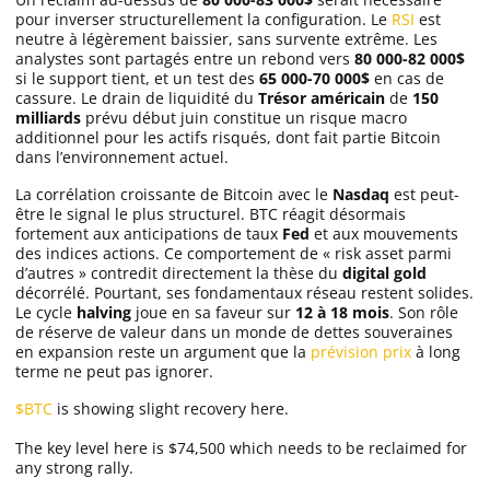
pour inverser structurellement la configuration. Le
RSI
est
neutre à légèrement baissier, sans survente extrême. Les
analystes sont partagés entre un rebond vers
80 000-82 000$
si le support tient, et un test des
65 000-70 000$
en cas de
cassure. Le drain de liquidité du
Trésor américain
de
150
milliards
prévu début juin constitue un risque macro
additionnel pour les actifs risqués, dont fait partie Bitcoin
dans l’environnement actuel.
La corrélation croissante de Bitcoin avec le
Nasdaq
est peut-
être le signal le plus structurel. BTC réagit désormais
fortement aux anticipations de taux
Fed
et aux mouvements
des indices actions. Ce comportement de « risk asset parmi
d’autres » contredit directement la thèse du
digital gold
décorrélé. Pourtant, ses fondamentaux réseau restent solides.
Le cycle
halving
joue en sa faveur sur
12 à 18 mois
. Son rôle
de réserve de valeur dans un monde de dettes souveraines
en expansion reste un argument que la
prévision prix
à long
terme ne peut pas ignorer.
$BTC
is showing slight recovery here.
The key level here is $74,500 which needs to be reclaimed for
any strong rally.