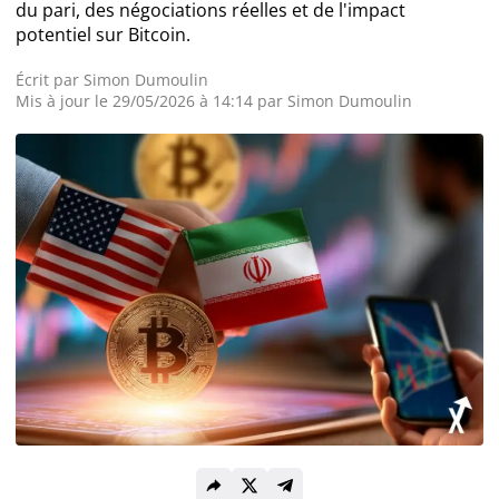
du pari, des négociations réelles et de l'impact
potentiel sur Bitcoin.
Actualité Exchanges
Écrit par
Simon Dumoulin
Mis à jour le 29/05/2026 à 14:14 par
Simon Dumoulin
Actualité IA
Guides
Acheter Cryptomonnaies
Prédictions
Cryptomonnaies
Bitcoin (BTC)
Ethereum (ETH)