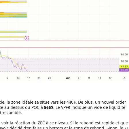
e, la zone idéale se situe vers les 440$. De plus, un nouvel order
ste au dessus du POC à
565$
. Le VPFR indique un vide de liquidité
être comblé.
t voir la réaction du ZEC à ce niveau. Si le rebond est rapide et que
avoir décidé d’en faire un bottom et la zone de rebond. Sinon, le Z