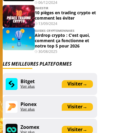
06/12/2024
INVESTIR
10 pièges en trading crypto et
comment les éviter
13/09/2024
GUIDES CRYPTOMONNAIES
Airdrop crypto : C’est quoi,
comment ça fonctionne et
notre top 5 pour 2026
30/08/2025
LES MEILLEURES PLATEFORMES
Bitget
Visiter
→
Voir plus
Pionex
Visiter
→
Voir plus
Zoomex
Visiter
→
Voir plus