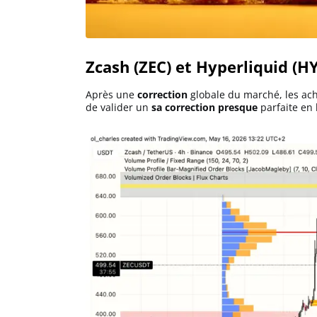
Solana (SOL)
Zcash (ZEC) et Hyperliquid (H
Ripple (XRP)
Après une
correction
globale du marché, les ach
de valider un
sa correction presque
parfaite en 
Dogecoin (DOGE)
Binance Coin (BNB)
Trading
C’est quoi ?
Meilleur Broker