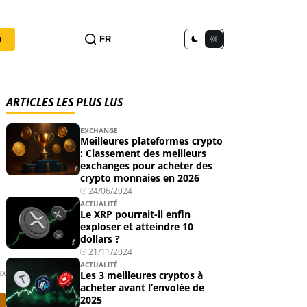
n
FR
ARTICLES LES PLUS LUS
EXCHANGE
Meilleures plateformes crypto
: Classement des meilleurs
exchanges pour acheter des
crypto monnaies en 2026
24/06/2024
ACTUALITÉ
Le XRP pourrait-il enfin
exploser et atteindre 10
dollars ?
21/11/2024
ACTUALITÉ
ux
Les 3 meilleures cryptos à
acheter avant l’envolée de
2025