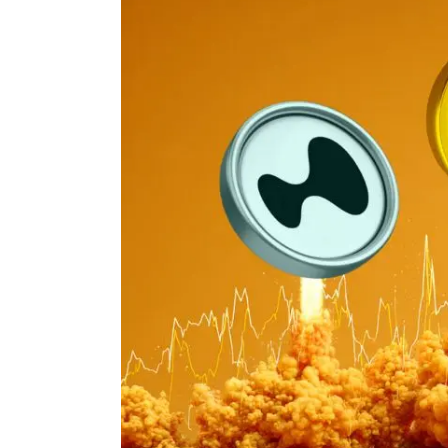
Actualité Exchanges
Actualité IA
Guides
Acheter Cryptomonnaies
Prédictions
Cryptomonnaies
Bitcoin (BTC)
Ethereum (ETH)