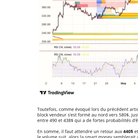
Apprendre
Indicateurs techniques
Investir
Meilleures plateformes
Meilleurs wallets
Toutefois, comme évoqué lors du précédent articl
block vendeur s’est formé au nord vers 580$, ju
entre 490 et 438$ qui a de fortes probabilités d’
En somme, il faut attendre un retour aux
440$
e
le volume suit, alors la smart money semblerait 