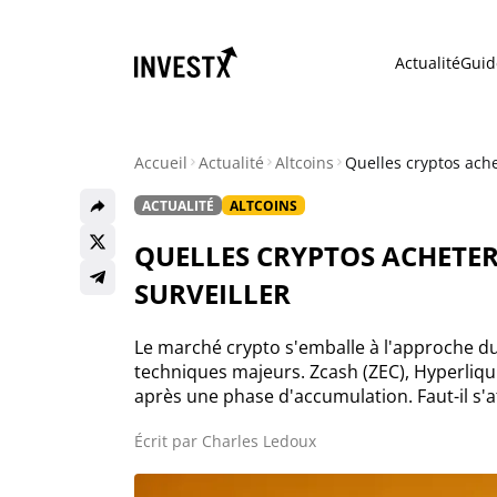
Actualité
Guid
Accueil
Actualité
Altcoins
Quelles cryptos ache
ACTUALITÉ
ALTCOINS
Actualité
QUELLES CRYPTOS ACHETER
Actualité Bitcoin
SURVEILLER
Actualité Ethereum
Le marché crypto s'emballe à l'approche du
techniques majeurs. Zcash (ZEC), Hyperliqu
après une phase d'accumulation. Faut-il s'a
Actualité Altcoins
Écrit par
Charles Ledoux
Actualité NFT