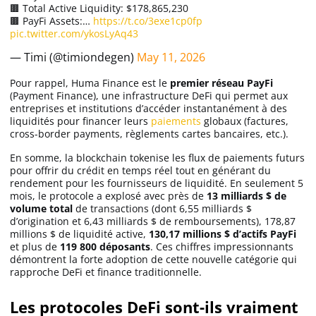
🟫 Total Active Liquidity: $178,865,230
🟫 PayFi Assets:…
https://t.co/3exe1cp0fp
pic.twitter.com/ykosLyAq43
— Timi (@timiondegen)
May 11, 2026
Pour rappel, Huma Finance est le
premier réseau PayFi
(Payment Finance), une infrastructure DeFi qui permet aux
entreprises et institutions d’accéder instantanément à des
liquidités pour financer leurs
paiements
globaux (factures,
cross-border payments, règlements cartes bancaires, etc.).
En somme, la blockchain tokenise les flux de paiements futurs
pour offrir du crédit en temps réel tout en générant du
rendement pour les fournisseurs de liquidité. En seulement 5
mois, le protocole a explosé avec près de
13 milliards $ de
volume total
de transactions (dont 6,55 milliards $
d’origination et 6,43 milliards $ de remboursements), 178,87
millions $ de liquidité active,
130,17 millions $ d’actifs PayFi
et plus de
119 800 déposants
. Ces chiffres impressionnants
démontrent la forte adoption de cette nouvelle catégorie qui
rapproche DeFi et finance traditionnelle.
Les protocoles DeFi sont-ils vraiment