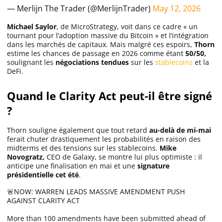
— Merlijn The Trader (@MerlijnTrader)
May 12, 2026
Michael Saylor
, de MicroStrategy, voit dans ce cadre « un
tournant pour l’adoption massive du Bitcoin » et l’intégration
dans les marchés de capitaux. Mais malgré ces espoirs,
Thorn
estime les chances de passage en 2026 comme étant
50/50,
soulignant les
négociations
tendues
sur les
stablecoins
et la
DeFi.
Quand le Clarity Act peut-il être signé
?
Thorn souligne également que tout retard
au-delà de mi-mai
ferait chuter drastiquement les probabilités en raison des
midterms et des tensions sur les stablecoins.
Mike
Novogratz,
CEO de Galaxy, se montre lui plus optimiste : il
anticipe une finalisation en mai et une
signature
présidentielle cet été
.
🚨NOW: WARREN LEADS MASSIVE AMENDMENT PUSH
AGAINST CLARITY ACT
More than 100 amendments have been submitted ahead of