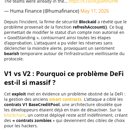
The teams were already in the…
https://t.co/DFjpamH2PW
— Huma Finance (@humafinance)
May 11, 2026
Depuis l’incident, la firme de sécurité
Blockaid
a révélé que le
problème provenait de la fonction
refreshAccount()
. Ce bug
permettait de modifier le statut d’un compte non autorisé en
« GoodStanding », contournant ainsi toutes les étapes
d’approbation. L’attaquant a pu vider les réserves sans
déclencher la moindre alerte, provoquant un sentiment
bearish
temporaire autour de l’infrastructure vieillissante du
protocole.
V1 vs V2 : Pourquoi ce problème DeFi
est-il si massif ?
Cet
exploit
met en évidence un problème obstiné de la DeFi :
la gestion des anciens
smart contracts
.
L’attaque a ciblé les
contrats V1 BaseCreditPool
, une architecture obsolète que
les développeurs étaient déjà en train de désactiver. Sur la
blockchain
, un contrat déployé reste actif indéfiniment, créant
des
« contrats zombies
» qui deviennent des cibles de choix
pour les hackers.