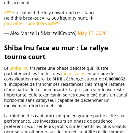
efficacement.
$ETH
reclaimed the key downtrend resistance.
Hold this breakout = $2,500 liquidity hunt. 🎯
pic.twitter.com/Bt3Sw6cIWY
— Alex Marzell (@MarzellCrypto)
May 13, 2026
Shiba Inu face au mur : Le rallye
tourne court
Le
Shiba Inu
traverse une phase délicate qui illustre
parfaitement les limites des
meme coins
en période de
consolidation macro. Le
SHIB
s’échange autour de
0,0000062
$
, incapable de franchir ses résistances clés malgré l’attente
d’une partie de la communauté. La pression vendeuse reste
importante, et le token canin se retrouve piégé dans un canal
horizontal sans catalyseur capable de déclencher un
mouvement directionnel clair.
La rotation des capitaux explique en grande partie cette sous-
performance. Les investisseurs en phase de prudence
préfèrent sécuriser leurs profits sur les actifs les plus volatils
pour se repositionner sur des projets à utilité réelle comme