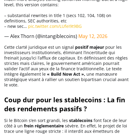
level, this version contains:
– substantial rewrites in title 1 (secs 102, 104, 108) on
definitions, SEC authorities, etc
– new sec…
pic.twitter.com/LUfeI9t9BG
— Alex Thorn (@intangiblecoins)
May 12, 2026
Cette clarté juridique est un signal
positif
majeur
pour les
investisseurs institutionnels, éliminant l’incertitude qui
freinait jusqu’ici l’afflux de capitaux. En définissant des règles
strictes mais claires, le gouvernement américain pourrait
valider l’actif aux yeux de la finance traditionnelle. Le texte
intègre également le
« Build Now Act »,
une manœuvre
stratégique visant à rallier un soutien bipartisan crucial avant
le vote.
Coup dur pour les stablecoins : La fin
des rendements passifs ?
Si le Bitcoin s’en sort grandi, les
stablecoins
font face de leur
côté à un
frein
réglementaire
sévère. En effet, le projet de loi
trace une ligne rouge stricte : il interdit aux émetteurs de