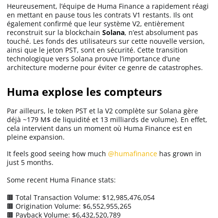
Heureusement, l’équipe de Huma Finance a rapidement réagi
en mettant en pause tous les contrats V1 restants. Ils ont
également confirmé que leur système V2, entièrement
reconstruit sur la blockchain
Solana
, n’est absolument pas
touché. Les fonds des utilisateurs sur cette nouvelle version,
ainsi que le jeton PST, sont en sécurité. Cette transition
technologique vers Solana prouve l’importance d’une
architecture moderne pour éviter ce genre de catastrophes.
Huma explose les compteurs
Par ailleurs, le token PST et la V2 complète sur Solana gère
déjà ~179 M$ de liquidité et 13 milliards de volume). En effet,
cela intervient dans un moment où Huma Finance est en
pleine expansion.
It feels good seeing how much
@humafinance
has grown in
just 5 months.
Some recent Huma Finance stats:
🟫 Total Transaction Volume: $12,985,476,054
🟫 Origination Volume: $6,552,955,265
🟫 Payback Volume: $6,432,520,789