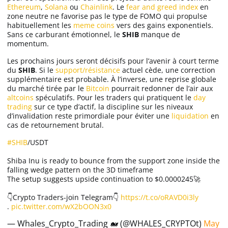
Ethereum
,
Solana
ou
Chainlink
. Le
fear and greed index
en
zone neutre ne favorise pas le type de FOMO qui propulse
habituellement les
meme coins
vers des gains exponentiels.
Sans ce carburant émotionnel, le
SHIB
manque de
momentum.
Les prochains jours seront décisifs pour l’avenir à court terme
du
SHIB
. Si le
support/résistance
actuel cède, une correction
supplémentaire est probable. À l’inverse, une reprise globale
du marché tirée par le
Bitcoin
pourrait redonner de l’air aux
altcoins
spéculatifs. Pour les traders qui pratiquent le
day
trading
sur ce type d’actif, la discipline sur les niveaux
d’invalidation reste primordiale pour éviter une
liquidation
en
cas de retournement brutal.
#SHIB
/USDT
Shiba Inu is ready to bounce from the support zone inside the
falling wedge pattern on the 3D timeframe
The setup suggests upside continuation to $0.0000245🚀
👇Crypto Traders-join Telegram👇
https://t.co/oRAVD0i3ly
.
pic.twitter.com/wX2bOON3x0
— Whales_Crypto_Trading 🐋 (@WHALES_CRYPTOt)
May