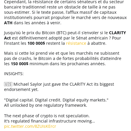
Cependant, la résistance de certains sénateurs et du secteur
bancaire traditionnel reste un obstacle de taille à ne pas
sous-estimer. Si le texte passe, l’afflux massif de capitaux
institutionnels pourrait propulser le marché vers de nouveaux
ATH
dans les années à venir.
Jusqu’où le prix du Bitcoin (BTC) peut-il s’envoler si le
CLARITY
Act
est définitivement adopté par le Sénat américain ? Pour
l’instant les
100 000$
restent la
résistance
à abattre.
Mais si cette loi prend vie et que les marchés ne subissent
pas de crashs, le Bitcoin a de fortes probabilités d’atteindre
les
150 000$
minimum dans les prochaines années.
INSIGHTS:
🇺🇸 Michael Saylor just gave the CLARITY Act its biggest
endorsement yet.
"Digital capital. Digital credit. Digital equity markets."
All unlocked by one regulatory framework.
The next phase of crypto is not speculation.
It's regulated financial infrastructure moving…
pic.twitter.com/8ZUIsKErcr