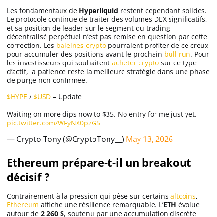
Apprendre
Les fondamentaux de
Hyperliquid
restent cependant solides.
Le protocole continue de traiter des volumes DEX significatifs,
et sa position de leader sur le segment du trading
décentralisé perpétuel n’est pas remise en question par cette
Indicateurs techniques
correction. Les
baleines crypto
pourraient profiter de ce creux
pour accumuler des positions avant le prochain
bull run
. Pour
les investisseurs qui souhaitent
acheter crypto
sur ce type
d’actif, la patience reste la meilleure stratégie dans une phase
Investir
de purge non confirmée.
Meilleures plateformes
$HYPE
/
$USD
– Update
Waiting on more dips now to $35. No entry for me just yet.
pic.twitter.com/WFyNX0pzG5
Meilleurs wallets
— Crypto Tony (@CryptoTony__)
May 13, 2026
Ethereum prépare-t-il un breakout
décisif ?
Contrairement à la pression qui pèse sur certains
altcoins
,
Ethereum
affiche une résilience remarquable. L’
ETH
évolue
autour de
2 260 $
, soutenu par une accumulation discrète