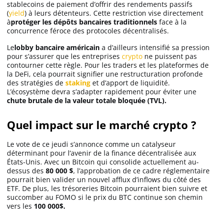
stablecoins de paiement d’offrir des rendements passifs
(
yield
) à leurs détenteurs. Cette restriction vise directement
à
protéger les dépôts bancaires traditionnels
face à la
concurrence féroce des protocoles décentralisés.
Le
lobby bancaire américain
a d’ailleurs intensifié sa pression
pour s’assurer que les entreprises
crypto
ne puissent pas
contourner cette règle. Pour les traders et les plateformes de
la DeFi, cela pourrait signifier une restructuration profonde
des stratégies de
staking
et d’apport de liquidité.
L’écosystème devra s’adapter rapidement pour éviter une
chute brutale de la valeur totale bloquée (TVL).
Quel impact sur le marché crypto ?
Le vote de ce jeudi s’annonce comme un catalyseur
déterminant pour l’avenir de la finance décentralisée aux
États-Unis. Avec un Bitcoin qui consolide actuellement au-
dessus des
80 000 $
, l’approbation de ce cadre réglementaire
pourrait bien valider un nouvel afflux d’inflows du côté des
ETF. De plus, les trésoreries Bitcoin pourraient bien suivre et
succomber au FOMO si le prix du BTC continue son chemin
vers les
100 000$.