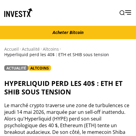
Acheter Bitcoin
Acheter Bitcoin
Accueil
Actualité
Altcoins
Hyperliquid perd les 40$ : ETH et SHIB sous tension
Actualité
ACTUALITÉ
ALTCOINS
Actualité Bitcoin
HYPERLIQUID PERD LES 40$ : ETH ET
SHIB SOUS TENSION
Actualité Ethereum
Le marché crypto traverse une zone de turbulences ce
Actualité Altcoins
jeudi 14 mai 2026, marquée par un sell-off inattendu.
Alors qu'Hyperliquid (HYPE) perd son seuil
psychologique des 40 $, Ethereum (ETH) tente un
Actualité NFT
breakout audacieux. De son côté, le memecoin Shiba