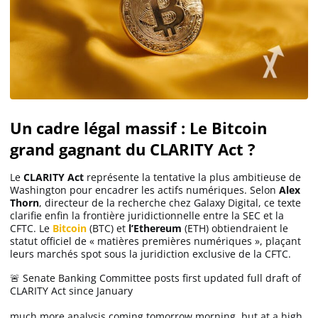
Un cadre légal massif : Le Bitcoin
grand gagnant du CLARITY Act ?
Le
CLARITY Act
représente la tentative la plus ambitieuse de
Washington pour encadrer les actifs numériques. Selon
Alex
Thorn
, directeur de la recherche chez Galaxy Digital, ce texte
clarifie enfin la frontière juridictionnelle entre la SEC et la
CFTC. Le
Bitcoin
(BTC) et
l’Ethereum
(ETH) obtiendraient le
statut officiel de « matières premières numériques », plaçant
leurs marchés spot sous la juridiction exclusive de la CFTC.
🚨 Senate Banking Committee posts first updated full draft of
CLARITY Act since January
much more analysis coming tomorrow morning, but at a high