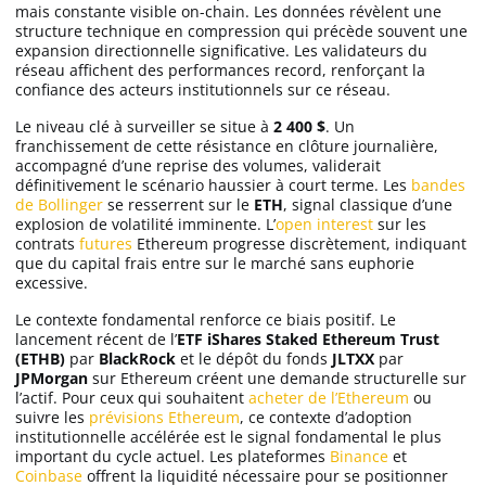
mais constante visible on-chain. Les données révèlent une
structure technique en compression qui précède souvent une
expansion directionnelle significative. Les validateurs du
réseau affichent des performances record, renforçant la
confiance des acteurs institutionnels sur ce réseau.
Le niveau clé à surveiller se situe à
2 400 $
. Un
franchissement de cette résistance en clôture journalière,
accompagné d’une reprise des volumes, validerait
définitivement le scénario haussier à court terme. Les
bandes
de Bollinger
se resserrent sur le
ETH
, signal classique d’une
explosion de volatilité imminente. L’
open interest
sur les
contrats
futures
Ethereum progresse discrètement, indiquant
que du capital frais entre sur le marché sans euphorie
excessive.
Le contexte fondamental renforce ce biais positif. Le
lancement récent de l’
ETF iShares Staked Ethereum Trust
(ETHB)
par
BlackRock
et le dépôt du fonds
JLTXX
par
JPMorgan
sur Ethereum créent une demande structurelle sur
l’actif. Pour ceux qui souhaitent
acheter de l’Ethereum
ou
suivre les
prévisions Ethereum
, ce contexte d’adoption
institutionnelle accélérée est le signal fondamental le plus
important du cycle actuel. Les plateformes
Binance
et
Coinbase
offrent la liquidité nécessaire pour se positionner