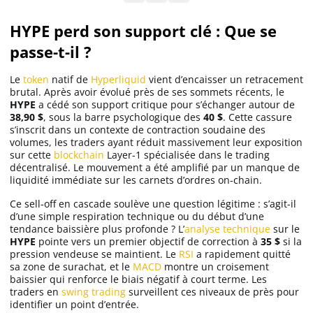
HYPE perd son support clé : Que se
Solana (SOL)
passe-t-il ?
Le
token
natif de
Hyperliquid
vient d’encaisser un retracement
Ripple (XRP)
brutal. Après avoir évolué près de ses sommets récents, le
HYPE
a cédé son support critique pour s’échanger autour de
38,90 $
, sous la barre psychologique des
40 $
. Cette cassure
Dogecoin (DOGE)
s’inscrit dans un contexte de contraction soudaine des
volumes, les traders ayant réduit massivement leur exposition
sur cette
blockchain
Layer-1 spécialisée dans le trading
Binance Coin (BNB)
décentralisé. Le mouvement a été amplifié par un manque de
liquidité immédiate sur les carnets d’ordres on-chain.
Ce sell-off en cascade soulève une question légitime : s’agit-il
d’une simple respiration technique ou du début d’une
Trading
tendance baissière plus profonde ? L’
analyse technique
sur le
HYPE
pointe vers un premier objectif de correction à
35 $
si la
C’est quoi ?
pression vendeuse se maintient. Le
RSI
a rapidement quitté
sa zone de surachat, et le
MACD
montre un croisement
baissier qui renforce le biais négatif à court terme. Les
Meilleur Broker
traders en
swing trading
surveillent ces niveaux de près pour
identifier un point d’entrée.