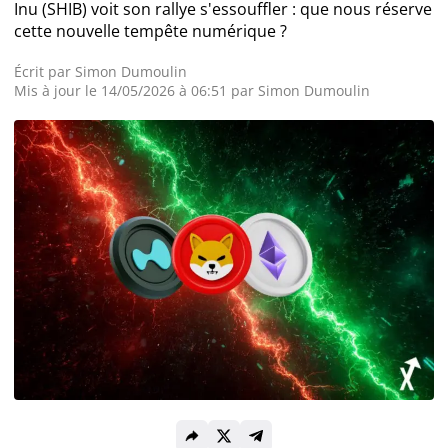
Inu (SHIB) voit son rallye s'essouffler : que nous réserve
cette nouvelle tempête numérique ?
Actualité Exchanges
Écrit par
Simon Dumoulin
Mis à jour le 14/05/2026 à 06:51 par
Simon Dumoulin
Actualité IA
Guides
Acheter Cryptomonnaies
Prédictions
Cryptomonnaies
Bitcoin (BTC)
Ethereum (ETH)