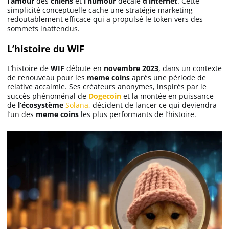
l’amour
des
chiens
et
l’humour
décalé
d’internet
. Cette
simplicité conceptuelle cache une stratégie marketing
redoutablement efficace qui a propulsé le token vers des
MEXC avis
sommets inattendus.
L’histoire du WIF
Weex avis
L’histoire de
WIF
débute en
novembre 2023
, dans un contexte
de renouveau pour les
meme coins
après une période de
Bitunix avis
relative accalmie. Ses créateurs anonymes, inspirés par le
succès phénoménal de
Dogecoin
et la montée en puissance
de
l’écosystème
Solana
, décident de lancer ce qui deviendra
Bitmart avis
l’un des
meme coins
les plus performants de l’histoire.