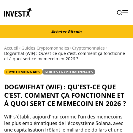
Acheter Bitcoin
Acheter Bitcoin
Accueil
Guides Cryptomonnaies
Cryptomonnaies
Dogwifhat (WIF) : Qu’est-ce que c’est, comment ça fonctionne
et à quoi sert ce memecoin en 2026 ?
Actualités
CRYPTOMONNAIES
GUIDES CRYPTOMONNAIES
Actualité Bitcoin
DOGWIFHAT (WIF) : QU’EST-CE QUE
Actualité Ethereum
C’EST, COMMENT ÇA FONCTIONNE ET
À QUOI SERT CE MEMECOIN EN 2026 ?
Actualité Altcoins
WIF s'établit aujourd'hui comme l'un des memecoins
les plus emblématiques de l'écosystème Solana, avec
Actualité NFT
une capitalisation frôlant le milliard de dollars et une