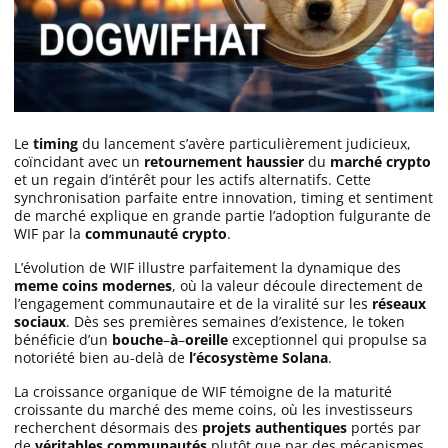
Le
timing
du lancement s’avère particulièrement judicieux,
coïncidant avec un
retournement haussier
du
marché crypto
et un regain d’intérêt pour les actifs alternatifs. Cette
synchronisation parfaite entre innovation, timing et sentiment
de marché explique en grande partie l’adoption fulgurante de
WIF par la
communauté crypto
.
L’évolution de WIF illustre parfaitement la dynamique des
meme
coins modernes
, où la valeur découle directement de
l’engagement communautaire et de la viralité sur les
réseaux
sociaux
. Dès ses premières semaines d’existence, le token
bénéficie d’un
bouche
–
à
–
oreille
exceptionnel qui propulse sa
notoriété bien au-delà de
l’écosystème Solana
.
La croissance organique de WIF témoigne de la maturité
croissante du marché des meme coins, où les investisseurs
recherchent désormais des
projets authentiques
portés par
de
véritables communautés
plutôt que par des mécanismes