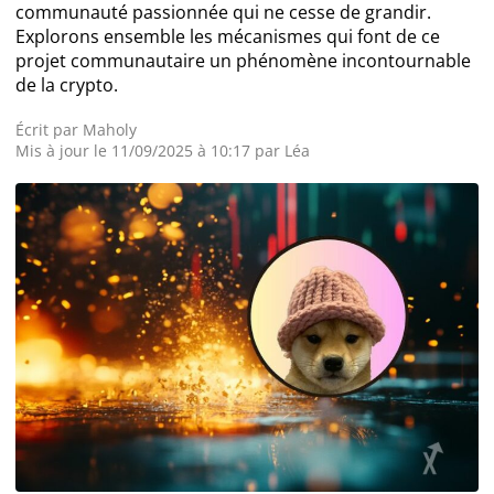
communauté passionnée qui ne cesse de grandir.
Explorons ensemble les mécanismes qui font de ce
Actualité Exchange
projet communautaire un phénomène incontournable
de la crypto.
Actualité IA
Écrit par
Maholy
Mis à jour le 11/09/2025 à 10:17 par
Léa
Guides
Acheter Bitcoin
Acheter Ethereum
Prédictions
Cryptomonnaies
Bitcoin (BTC)