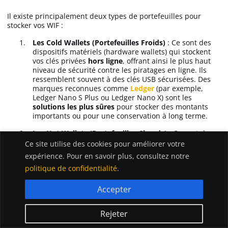
Il existe principalement deux types de portefeuilles pour
stocker vos WIF :
Les Cold Wallets (Portefeuilles Froids)
: Ce sont des
dispositifs matériels (hardware wallets) qui stockent
vos clés privées
hors ligne
, offrant ainsi le plus haut
niveau de sécurité contre les piratages en ligne. Ils
ressemblent souvent à des clés USB sécurisées. Des
marques reconnues comme
Ledger
(par exemple,
Ledger Nano S Plus ou Ledger Nano X) sont les
solutions les plus sûres
pour stocker des montants
importants ou pour une conservation à long terme.
Les Hot Wallets (Portefeuilles Chauds)
: Ce sont des
logiciels (applications mobiles ou de bureau,
Ce site utilise des cookies pour améliorer votre
extensions de navigateur) qui stockent vos clés privées
expérience. Pour en savoir plus, consultez notre
sur un appareil connecté à Internet. Ils sont plus
politique de confidentialité
.
pratiques pour un usage fréquent et pour interagir
avec les applications décentralisées (dApps), mais sont
intrinsèquement plus vulnérables aux malwares et au
Accepter
phishing que les cold wallets. Des portefeuilles
populaires comme
MetaMask
ou
Trust Wallet
peuvent
Rejeter
être configurés pour gérer les tokens WIF.