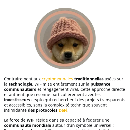
Futures Crypto
Meilleure Prop Firm
Copy Trading
Meilleur exchange crypto
Meilleur VIP
Contrairement aux
cryptomonnaies
traditionnelles
axées sur
la
technologie
, WIF mise entièrement sur la
puissance
communautaire
et l’engagement viral. Cette approche directe
Binance avis
et authentique résonne particulièrement avec les
investisseurs
crypto qui recherchent des projets transparents
et accessibles, sans la complexité technique souvent
Bitget avis
intimidante
des
protocoles
DeFi
.
La force de
WIF
réside dans sa capacité à fédérer une
Bybit avis
communauté mondiale
autour d’un symbole universel :