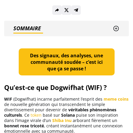
Ethereum (ETH)
SOMMAIRE
Solana (SOL)
Ripple (XRP)
Des signaux, des analyses, une
communauté soudée – c’est ici
que ça se passe !
Dogecoin (DOGE)
Qu’est-ce que Dogwifhat (WIF) ?
Binance Coin (BNB)
WIF
(Dogwifhat) incarne parfaitement l’esprit des
meme coins
de nouvelle génération qui transcendent le simple
Trading
divertissement pour devenir de
véritables phénomènes
culturels
. Ce
token
basé sur
Solana
puise son inspiration
dans l’image virale d’un
Shiba Inu
arborant fièrement un
C’est quoi ?
bonnet rose tricoté
, créant instantanément une connexion
émotionnelle avec sa communauté.