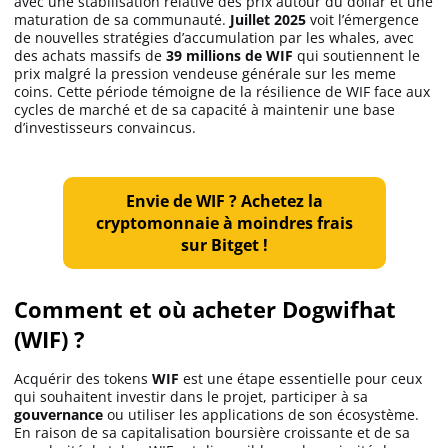
avec une stabilisation relative des prix autour du dollar et une
maturation de sa communauté.
Juillet 2025
voit l’émergence
de nouvelles stratégies d’accumulation par les whales, avec
des achats massifs de
39 millions de WIF
qui soutiennent le
prix malgré la pression vendeuse générale sur les meme
coins. Cette période témoigne de la résilience de WIF face aux
cycles de marché et de sa capacité à maintenir une base
d’investisseurs convaincus.
Envie de WIF ? Achetez la
cryptomonnaie à moindres frais
sur Bitget !
Comment et où acheter Dogwifhat
(WIF) ?
Acquérir des tokens
WIF
est une étape essentielle pour ceux
qui souhaitent investir dans le projet, participer à sa
gouvernance
ou utiliser les applications de son écosystème.
En raison de sa capitalisation boursière croissante et de sa