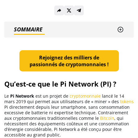
Ethereum (ETH)
SOMMAIRE
Solana (SOL)
Ripple (XRP)
Rejoignez des milliers de
passionnés de cryptomonnaies !
Dogecoin (DOGE)
Qu’est-ce que le Pi Network (PI) ?
Binance Coin (BNB)
Le
Pi Network
est un projet de
cryptomonnaie
lancé le 14
mars 2019 qui permet aux utilisateurs de « miner » des
tokens
Pi directement depuis leur smartphone, sans consommation
excessive de batterie ni expertise technique. Contrairement
Trading
aux cryptomonnaies traditionnelles comme le
Bitcoin
, qui
nécessitent des équipements coûteux et une consommation
C’est quoi ?
d’énergie considérable, Pi Network a été conçu pour être
accessible au grand public.