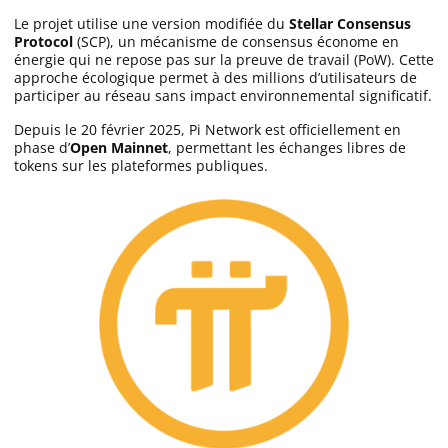
Futures Crypto
Le projet utilise une version modifiée du
Stellar Consensus
Protocol
(SCP), un mécanisme de consensus économe en
énergie qui ne repose pas sur la preuve de travail (PoW). Cette
Meilleure Prop Firm
approche écologique permet à des millions d’utilisateurs de
participer au réseau sans impact environnemental significatif.
Depuis le 20 février 2025, Pi Network est officiellement en
Copy Trading
phase d’
Open Mainnet
, permettant les échanges libres de
tokens sur les plateformes publiques.
Meilleur exchange crypto
Meilleur VIP
Binance avis
Bitget avis
Bybit avis