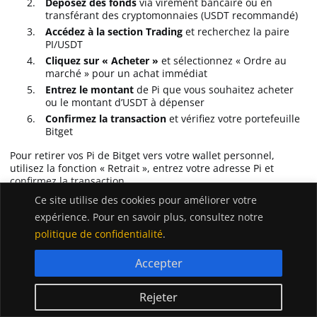
Déposez des fonds
via virement bancaire ou en
transférant des cryptomonnaies (USDT recommandé)
Accédez à la section Trading
et recherchez la paire
PI/USDT
Cliquez sur « Acheter »
et sélectionnez « Ordre au
marché » pour un achat immédiat
Entrez le montant
de Pi que vous souhaitez acheter
ou le montant d’USDT à dépenser
Confirmez la transaction
et vérifiez votre portefeuille
Bitget
Pour retirer vos Pi de Bitget vers votre wallet personnel,
utilisez la fonction « Retrait », entrez votre adresse Pi et
confirmez la transaction.
Ce site utilise des cookies pour améliorer votre
expérience. Pour en savoir plus, consultez notre
Achetez du Pi Network (PI) sur
politique de confidentialité
.
Bitget !
Accepter
Précautions à prendre
Rejeter
Lors de l’achat de Pi, plusieurs précautions sont essentielles :