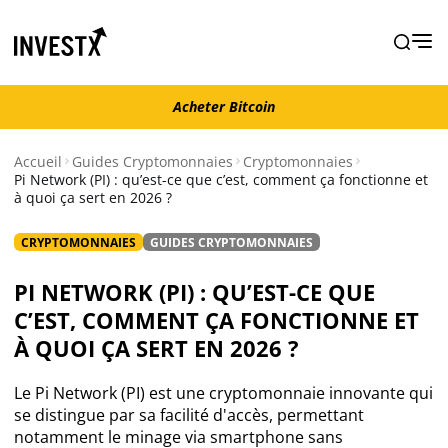
Acheter Bitcoin
Acheter Bitcoin
Accueil
Guides Cryptomonnaies
Cryptomonnaies
Pi Network (PI) : qu’est-ce que c’est, comment ça fonctionne et
à quoi ça sert en 2026 ?
Actualités
CRYPTOMONNAIES
GUIDES CRYPTOMONNAIES
Actualité Bitcoin
PI NETWORK (PI) : QU’EST-CE QUE
Actualité Ethereum
C’EST, COMMENT ÇA FONCTIONNE ET
À QUOI ÇA SERT EN 2026 ?
Actualité Altcoins
Le Pi Network (PI) est une cryptomonnaie innovante qui
se distingue par sa facilité d'accès, permettant
Actualité NFT
notamment le minage via smartphone sans