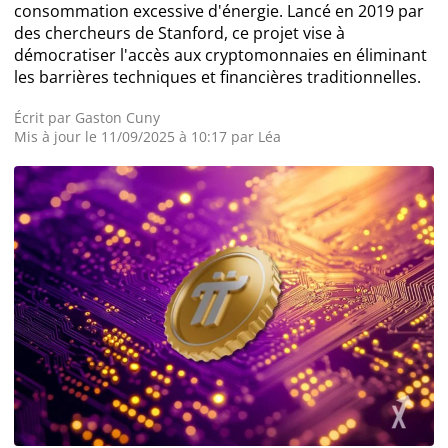
consommation excessive d'énergie. Lancé en 2019 par
des chercheurs de Stanford, ce projet vise à
Actualité Exchange
démocratiser l'accès aux cryptomonnaies en éliminant
les barrières techniques et financières traditionnelles.
Actualité IA
Écrit par
Gaston Cuny
Mis à jour le 11/09/2025 à 10:17 par
Léa
Guides
Acheter Bitcoin
Acheter Ethereum
Prédictions
Cryptomonnaies
Bitcoin (BTC)