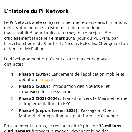
L’histoire du Pi Network
MEXC avis
Le Pi Network a été conçu comme une réponse aux limitations
des cryptomonnaies existantes, notamment leur
Weex avis
inaccessibilité pour l’utilisateur moyen. Le projet a été
officiellement lancé le
14 mars 2019
(jour du Pi, 3/14), par
trois chercheurs de Stanford : Nicolas Kokkalis, Chengdiao Fan
Bitunix avis
et Vincent McPhillip.
Le développement du réseau a suivi plusieurs phases
distinctes :
Bitmart avis
Phase 1 (2019)
: Lancement de l’application mobile et
début du
minage
Phase 2 (2020)
: Introduction des Nœuds Pi et
expansion de l’écosystème
Phase 3 (2021-2024)
: Transition vers le Mainnet fermé
et implémentation du KYC
Phase 4 (depuis février 2025)
: Passage à l’Open
Mainnet et intégration aux plateformes d’échange
En seulement six ans, le réseau a attiré plus de
35 millions
d’utilisateurs
à travers le monde, devenant l’une des