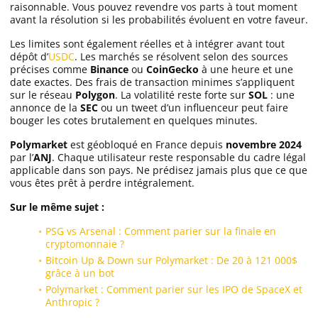
raisonnable. Vous pouvez revendre vos parts à tout moment
avant la résolution si les probabilités évoluent en votre faveur.
Les limites sont également réelles et à intégrer avant tout
dépôt d’
USDC
. Les marchés se résolvent selon des sources
précises comme
Binance
ou
CoinGecko
à une heure et une
date exactes. Des frais de transaction minimes s’appliquent
sur le réseau
Polygon
. La volatilité reste forte sur
SOL
: une
annonce de la
SEC
ou un tweet d’un influenceur peut faire
bouger les cotes brutalement en quelques minutes.
Polymarket
est géobloqué en France depuis
novembre 2024
par l’
ANJ
. Chaque utilisateur reste responsable du cadre légal
applicable dans son pays. Ne prédisez jamais plus que ce que
vous êtes prêt à perdre intégralement.
Sur le même sujet :
PSG vs Arsenal : Comment parier sur la finale en
cryptomonnaie ?
Bitcoin Up & Down sur Polymarket : De 20 à 121 000$
grâce à un bot
Polymarket : Comment parier sur les IPO de SpaceX et
Anthropic ?