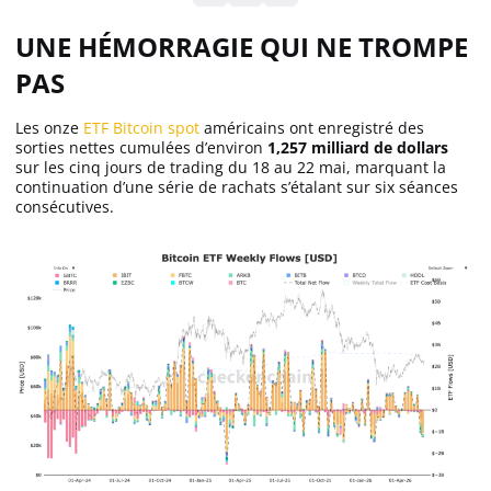
UNE HÉMORRAGIE QUI NE TROMPE
Solana (SOL)
PAS
Ripple (XRP)
Les onze
ETF Bitcoin spot
américains ont enregistré des
sorties nettes cumulées d’environ
1,257 milliard de dollars
sur les cinq jours de trading du 18 au 22 mai, marquant la
continuation d’une série de rachats s’étalant sur six séances
Dogecoin (DOGE)
consécutives.
Binance Coin (BNB)
Trading
C’est quoi ?
Meilleur Broker