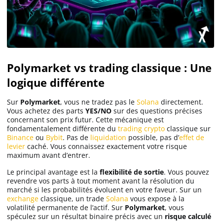
Polymarket vs trading classique : Une
logique différente
Sur
Polymarket
, vous ne tradez pas le
Solana
directement.
Vous achetez des parts
YES/NO
sur des questions précises
concernant son prix futur. Cette mécanique est
fondamentalement différente du
trading crypto
classique sur
Binance
ou
Bybit
. Pas de
liquidation
possible, pas d’
effet de
levier
caché. Vous connaissez exactement votre risque
maximum avant d’entrer.
Le principal avantage est la
flexibilité de sortie
. Vous pouvez
revendre vos parts à tout moment avant la résolution du
marché si les probabilités évoluent en votre faveur. Sur un
exchange
classique, un trade
Solana
vous expose à la
volatilité permanente de l’actif. Sur
Polymarket
, vous
spéculez sur un résultat binaire précis avec un
risque calculé