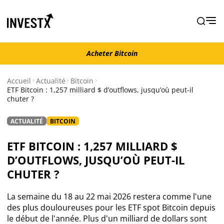
Acheter Bitcoin
Acheter Bitcoin
Accueil
Actualité
Bitcoin
ETF Bitcoin : 1,257 milliard $ d’outflows, jusqu’où peut-il
chuter ?
Actualité
ACTUALITÉ
BITCOIN
Actualité Bitcoin
ETF BITCOIN : 1,257 MILLIARD $
Actualité Ethereum
D’OUTFLOWS, JUSQU’OÙ PEUT-IL
CHUTER ?
Actualité Altcoins
La semaine du 18 au 22 mai 2026 restera comme l'une
des plus douloureuses pour les ETF spot Bitcoin depuis
Actualité NFT
le début de l'année. Plus d'un milliard de dollars sont