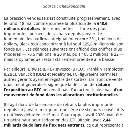
Apprendre
Source : Checkonchain
La pression vendeuse s’est construite progressivement, avec
Indicateurs techniques
le lundi 18 mai comme journée la plus lourde, à
648,6
millions de dollars
de sorties nettes — l’une des plus
importantes journées de rachats depuis janvier. Le
lendemain, les outflows atteignaient encore 331,1 millions de
dollars, BlackRock concentrant à lui seul 325,6 millions via son
Investir
fonds IBIT. Les séances suivantes ont affiché des chiffres plus
modérés — 70,5 millions le 20 mai, puis 105,2 millions le 22 —
Meilleures plateformes
mais la dynamique restait clairement orientée à la baisse.
Par ailleurs, Bitwise (BITB), Invesco (BTCO), Franklin Templeton
Meilleurs wallets
(EZBC), VanEck (HODL) et Fidelity (FBTC) figuraient parmi les
autres gérants ayant enregistré des sorties. Un front de vente
quasiment généralisé, signe que la décision de
réduire
l’exposition au BTC
ne venait pas d’un acteur isolé, mais
d’un
mouvement de fond dans les allocations institutionnelles.
Il s’agit donc de la semaine de retraits la plus importante
depuis fin janvier, marquant une série de six jours consécutifs
d’outflows débutée le 15 mai. Pour rappel, avril 2026 avait été
un point haut pour l’adoption des ETF Bitcoin, avec
2,44
milliards de dollars de flux nets
entrants
, ce qui représentait