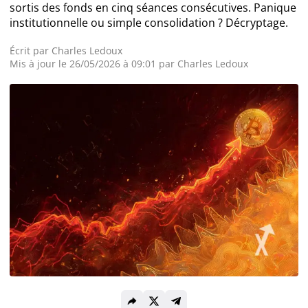
sortis des fonds en cinq séances consécutives. Panique
institutionnelle ou simple consolidation ? Décryptage.
Actualité Exchanges
Écrit par
Charles Ledoux
Actualité IA
Mis à jour le 26/05/2026 à 09:01 par
Charles Ledoux
Guides
Acheter Cryptomonnaies
Prédictions
Cryptomonnaies
Bitcoin (BTC)
Ethereum (ETH)