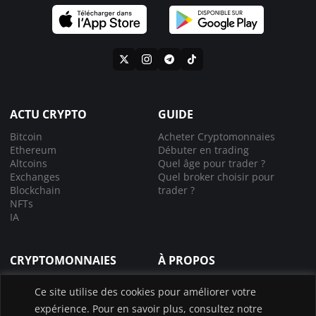
ACTU CRYPTO
GUIDE
Bitcoin
Acheter Cryptomonnaies
Ethereum
Débuter en trading
Altcoins
Quel âge pour trader ?
Exchanges
Quel broker choisir pour
Blockchain
trader ?
NFTs
IA
CRYPTOMONNAIES
À PROPOS
Comprendre la crypto
À propos de nous
Ce site utilise des cookies pour améliorer votre
Lexique crypto
Nous contacter
expérience. Pour en savoir plus, consultez notre
Choisir le bon exchange
Application InvestX