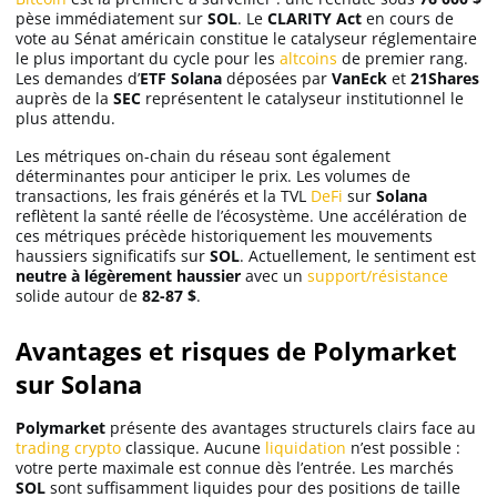
pèse immédiatement sur
SOL
. Le
CLARITY Act
en cours de
vote au Sénat américain constitue le catalyseur réglementaire
le plus important du cycle pour les
altcoins
de premier rang.
Les demandes d’
ETF Solana
déposées par
VanEck
et
21Shares
auprès de la
SEC
représentent le catalyseur institutionnel le
plus attendu.
Les métriques on-chain du réseau sont également
déterminantes pour anticiper le prix. Les volumes de
transactions, les frais générés et la TVL
DeFi
sur
Solana
reflètent la santé réelle de l’écosystème. Une accélération de
ces métriques précède historiquement les mouvements
haussiers significatifs sur
SOL
. Actuellement, le sentiment est
neutre à légèrement haussier
avec un
support/résistance
solide autour de
82-87 $
.
Avantages et risques de Polymarket
sur Solana
Polymarket
présente des avantages structurels clairs face au
trading crypto
classique. Aucune
liquidation
n’est possible :
votre perte maximale est connue dès l’entrée. Les marchés
SOL
sont suffisamment liquides pour des positions de taille