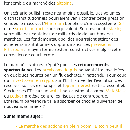
l’ensemble du marché des
altcoins
.
Un scénario bullish reste néanmoins possible. Des volumes
d’achat institutionnels pourraient venir contrer cette pression
vendeuse massive. L’
Ethereum
bénéficie d’un écosystème
DeFi
et de
smart contracts
sans équivalent. Son réseau de
staking
verrouille des centaines de milliards de dollars hors des
marchés. Ces fondamentaux solides pourraient attirer des
acheteurs institutionnels opportunistes. Les
prévisions
Ethereum
à moyen terme restent constructives malgré cette
correction de court terme.
Le marché crypto est réputé pour ses
retournements
spectaculaires
. Les
prévisions de prix
peuvent être invalidées
en quelques heures par un flux acheteur inattendu. Pour ceux
qui
investissent en crypto
sur l’ETH, surveiller l’évolution des
réserves sur les exchanges et l’
open interest
restera essentiel.
Stocker ses ETH sur un
wallet
non-custodial comme
MetaMask
ou
Ledger
protège contre les risques de contrepartie.
Ethereum parviendra-t-il à absorber ce choc et pulvériser de
nouveaux sommets ?
Sur le même sujet :
Le marché des actions en plein boom : Bitcoin peut-il