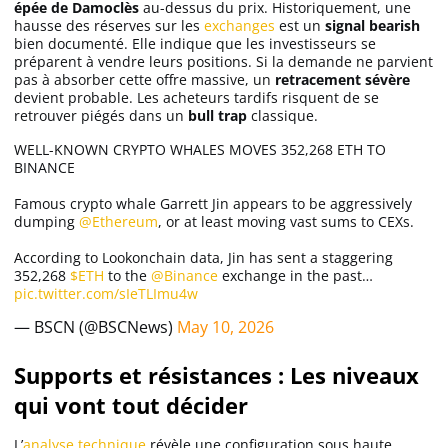
épée de Damoclès
au-dessus du prix. Historiquement, une
hausse des réserves sur les
exchanges
est un
signal bearish
bien documenté. Elle indique que les investisseurs se
préparent à vendre leurs positions. Si la demande ne parvient
pas à absorber cette offre massive, un
retracement sévère
devient probable. Les acheteurs tardifs risquent de se
retrouver piégés dans un
bull trap
classique.
WELL-KNOWN CRYPTO WHALES MOVES 352,268 ETH TO
BINANCE
Famous crypto whale Garrett Jin appears to be aggressively
dumping
@Ethereum
, or at least moving vast sums to CEXs.
According to Lookonchain data, Jin has sent a staggering
352,268
$ETH
to the
@Binance
exchange in the past…
pic.twitter.com/sIeTLImu4w
— BSCN (@BSCNews)
May 10, 2026
Supports et résistances : Les niveaux
qui vont tout décider
L’
analyse technique
révèle une configuration sous haute