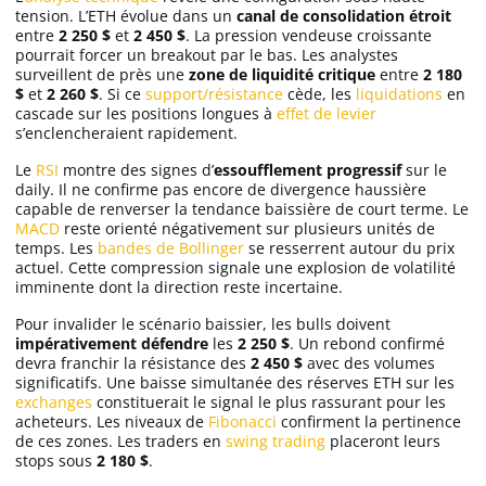
tension. L’ETH évolue dans un
canal de consolidation étroit
entre
2 250 $
et
2 450 $
. La pression vendeuse croissante
pourrait forcer un breakout par le bas. Les analystes
surveillent de près une
zone de liquidité critique
entre
2 180
$
et
2 260 $
. Si ce
support/résistance
cède, les
liquidations
en
cascade sur les positions longues à
effet de levier
s’enclencheraient rapidement.
Le
RSI
montre des signes d’
essoufflement progressif
sur le
daily. Il ne confirme pas encore de divergence haussière
capable de renverser la tendance baissière de court terme. Le
MACD
reste orienté négativement sur plusieurs unités de
temps. Les
bandes de Bollinger
se resserrent autour du prix
actuel. Cette compression signale une explosion de volatilité
imminente dont la direction reste incertaine.
Pour invalider le scénario baissier, les bulls doivent
impérativement défendre
les
2 250 $
. Un rebond confirmé
devra franchir la résistance des
2 450 $
avec des volumes
significatifs. Une baisse simultanée des réserves ETH sur les
exchanges
constituerait le signal le plus rassurant pour les
acheteurs. Les niveaux de
Fibonacci
confirment la pertinence
de ces zones. Les traders en
swing trading
placeront leurs
stops sous
2 180 $
.