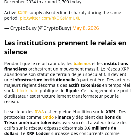
December 2024 to around 2,700 today.
Active
$XRP
supply also declined sharply during the same
period.
pic.twitter.com/hkOGsMmUXL
— CryptoBusy (@CryptoBusy)
May 8, 2026
Les institutions prennent le relais en
silence
Pendant que le retail capitule, les
baleines
et les
institutions
financières
orchestrent un mouvement massif. Le réseau XRP
abandonne son statut de terrain de jeu spéculatif. Il devient
une
infrastructure institutionnelle
à part entière. Des acteurs
majeurs règlent désormais des
actifs tokenisés
en temps réel
sur la
blockchain
publique de
Ripple
. Ce changement de profil
d’utilisateur est structurellement transformateur pour le
réseau.
Le secteur des
RWA
est en pleine ébullition sur le
XRPL
. Des
protocoles comme
Ondo
Finance
y déploient des
bons du
Trésor américain tokenisés
avec succès. La valeur totale des
actifs sur le réseau dépasse désormais
3,6 milliards de
dollars
. Le
XRP Ledger
surpasse des concurrents comme