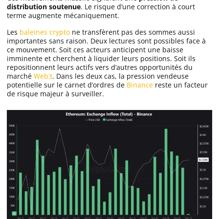
distribution soutenue
. Le risque d’une correction à court
Apprendre
terme augmente mécaniquement.
Les
baleines crypto
ne transfèrent pas des sommes aussi
Indicateurs techniques
importantes sans raison. Deux lectures sont possibles face à
ce mouvement. Soit ces acteurs anticipent une baisse
imminente et cherchent à liquider leurs positions. Soit ils
repositionnent leurs actifs vers d’autres opportunités du
marché
Web3
. Dans les deux cas, la pression vendeuse
Investir
potentielle sur le carnet d’ordres de
Binance
reste un facteur
de risque majeur à surveiller.
Meilleures plateformes
Meilleurs wallets