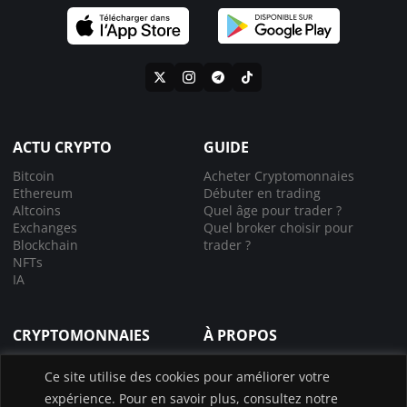
ACTU CRYPTO
GUIDE
Bitcoin
Acheter Cryptomonnaies
Ethereum
Débuter en trading
Altcoins
Quel âge pour trader ?
Exchanges
Quel broker choisir pour
Blockchain
trader ?
NFTs
IA
CRYPTOMONNAIES
À PROPOS
Comprendre la crypto
À propos de nous
Ce site utilise des cookies pour améliorer votre
Lexique crypto
Nous contacter
expérience. Pour en savoir plus, consultez notre
Choisir le bon exchange
Application InvestX