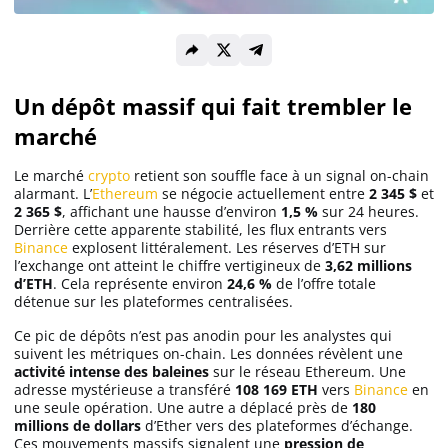
Solana (SOL)
Un dépôt massif qui fait trembler le
Ripple (XRP)
marché
Dogecoin (DOGE)
Le marché
crypto
retient son souffle face à un signal on-chain
alarmant. L’
Ethereum
se négocie actuellement entre
2 345 $
et
2 365 $
, affichant une hausse d’environ
1,5 %
sur 24 heures.
Derrière cette apparente stabilité, les flux entrants vers
Binance Coin (BNB)
Binance
explosent littéralement. Les réserves d’ETH sur
l’exchange ont atteint le chiffre vertigineux de
3,62 millions
d’ETH
. Cela représente environ
24,6 %
de l’offre totale
détenue sur les plateformes centralisées.
Trading
Ce pic de dépôts n’est pas anodin pour les analystes qui
C’est quoi ?
suivent les métriques on-chain. Les données révèlent une
activité intense des baleines
sur le réseau Ethereum. Une
adresse mystérieuse a transféré
108 169 ETH
vers
Binance
en
une seule opération. Une autre a déplacé près de
180
Meilleur Broker
millions de dollars
d’Ether vers des plateformes d’échange.
Ces mouvements massifs signalent une
pression de