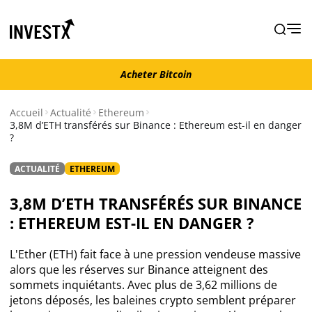
Acheter Bitcoin
Acheter Bitcoin
Accueil
Actualité
Ethereum
3,8M d’ETH transférés sur Binance : Ethereum est-il en danger
?
Actualité
ACTUALITÉ
ETHEREUM
Actualité Bitcoin
3,8M D’ETH TRANSFÉRÉS SUR BINANCE
Actualité Ethereum
: ETHEREUM EST-IL EN DANGER ?
Actualité Altcoins
L'Ether (ETH) fait face à une pression vendeuse massive
alors que les réserves sur Binance atteignent des
sommets inquiétants. Avec plus de 3,62 millions de
Actualité NFT
jetons déposés, les baleines crypto semblent préparer