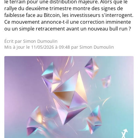
le terrain pour une distribution majeure. Alors que le
rallye du deuxième trimestre montre des signes de
Actualité Exchanges
faiblesse face au Bitcoin, les investisseurs s'interrogent.
Ce mouvement annonce-t-il une correction imminente
ou un simple retracement avant un nouveau bull run ?
Actualité IA
Écrit par
Simon Dumoulin
Mis à jour le 11/05/2026 à 09:48 par
Simon Dumoulin
Guides
Acheter Cryptomonnaies
Prédictions
Cryptomonnaies
Bitcoin (BTC)
Ethereum (ETH)