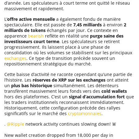
d’année. Les spéculateurs à court terme ont quitté le réseau
massivement et rapidement.
L’
offre active mensuelle
a également fondu de manière
spectaculaire. Elle est passée de
7,45 milliards
à environ
2
milliards de tokens
échangés par jour. Ce contexte en
apparence
bearish
reflète en réalité une
purge saine des
investisseurs court terme
. Les spéculateurs se retirent
progressivement. Ils laissent place à une phase de
consolidation où les volumes se stabilisent sur les principaux
exchanges
. Ce type de transition précède souvent un
repositionnement stratégique du marché.
Cette baisse d’activité ne raconte cependant qu’une partie de
l’histoire. Les
réserves de XRP sur les exchanges
ont atteint
un
plus bas historique
simultanément. Les détenteurs
transfèrent massivement leurs fonds vers des
cold wallets
hors des plateformes. C’est un
signal d’accumulation fort
que
les traders institutionnels reconnaissent immédiatement.
Historiquement, cette configuration précède des rallyes
significatifs sur le marché des
cryptomonnaies
.
.
@Ripple
network activity continues slowing down! 🚨
New wallet creation dropped from 18,000 per day in