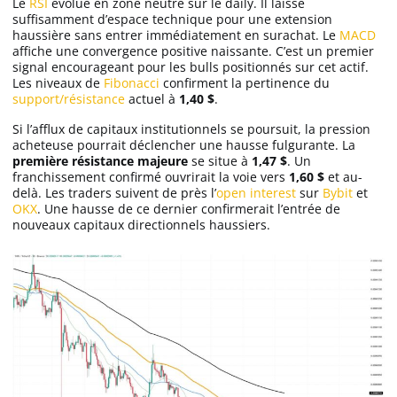
Le
RSI
évolue en zone neutre sur le daily. Il laisse
suffisamment d’espace technique pour une extension
haussière sans entrer immédiatement en surachat. Le
MACD
affiche une convergence positive naissante. C’est un premier
signal encourageant pour les bulls positionnés sur cet actif.
Les niveaux de
Fibonacci
confirment la pertinence du
support/résistance
actuel à
1,40 $
.
Si l’afflux de capitaux institutionnels se poursuit, la pression
acheteuse pourrait déclencher une hausse fulgurante. La
première résistance majeure
se situe à
1,47 $
. Un
franchissement confirmé ouvrirait la voie vers
1,60 $
et au-
delà. Les traders suivent de près l’
open interest
sur
Bybit
et
OKX
. Une hausse de ce dernier confirmerait l’entrée de
nouveaux capitaux directionnels haussiers.