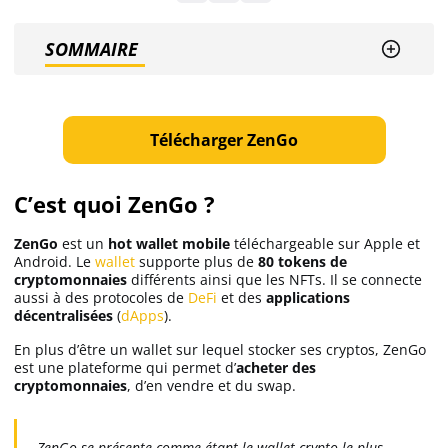
SOMMAIRE
Ethereum (ETH)
Solana (SOL)
Télécharger ZenGo
Ripple (XRP)
C’est quoi ZenGo ?
Dogecoin (DOGE)
ZenGo
est un
hot wallet mobile
téléchargeable sur Apple et
Android. Le
wallet
supporte plus de
80 tokens de
cryptomonnaies
différents ainsi que les NFTs. Il se connecte
Binance Coin (BNB)
aussi à des protocoles de
DeFi
et des
applications
décentralisées
(
dApps
).
En plus d’être un wallet sur lequel stocker ses cryptos, ZenGo
est une plateforme qui permet d’
acheter des
Trading
cryptomonnaies
, d’en vendre et du swap.
C’est quoi ?
ZenGo se présente comme étant le wallet crypto le plus