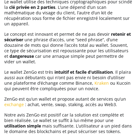
Le wallet utilise des techniques cryptographiques pour scindé
la
clé privée en 2 parties
. L’une dépend d’un scan
mathématique du visage du client, l’autre d’un kit de
récupération sous forme de fichier enregistré localement sur
un appareil.
Le concept est innovant et permet de ne pas devoir
retenir et
sécuriser
une phrase d’accès, une “seed phrase”, d’une
douzaine de mots qui donne l’accès total au wallet. Souvent,
ce type de sécurisation est repoussante pour les utilisateurs
et
dangereuse
car une arnaque simple peut permettre de
vider un wallet.
Le wallet ZenGo est très
intuitif et facile d’utilisation
. Il plaira
aussi aux débutants qui n’ont pas envie ni besoin d’utiliser
une plateforme d’échange comme Binance,
Kraken
ou Kucoin
qui peuvent être compliquées pour un novice.
ZenGo est qu’un wallet et propose autant de services qu’un
exchange
: achat, vente, swap, staking, accès au Web3.
Notre avis ZenGo est positif car la solution est complète et
bien réalisée. Le wallet se suffit à lui-même pour une
utilisation simple
mais suffisante. L’utilisateur a un pied dans
le domaine des blockchains et peut sécuriser ses tokens.