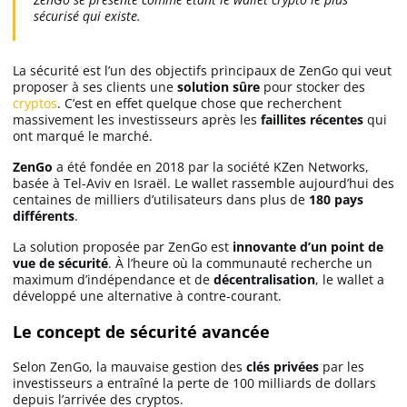
sécurisé qui existe.
Futures Crypto
La sécurité est l’un des objectifs principaux de ZenGo qui veut
Meilleure Prop Firm
proposer à ses clients une
solution sûre
pour stocker des
cryptos
. C’est en effet quelque chose que recherchent
massivement les investisseurs après les
faillites récentes
qui
Copy Trading
ont marqué le marché.
ZenGo
a été fondée en 2018 par la société KZen Networks,
basée à Tel-Aviv en Israël. Le wallet rassemble aujourd’hui des
Meilleur exchange crypto
centaines de milliers d’utilisateurs dans plus de
180 pays
différents
.
Meilleur VIP
La solution proposée par ZenGo est
innovante d’un point de
vue de sécurité
. À l’heure où la communauté recherche un
maximum d’indépendance et de
décentralisation
, le wallet a
Binance avis
développé une alternative à contre-courant.
Le concept de sécurité avancée
Bitget avis
Selon ZenGo, la mauvaise gestion des
clés privées
par les
investisseurs a entraîné la perte de 100 milliards de dollars
Bybit avis
depuis l’arrivée des cryptos.