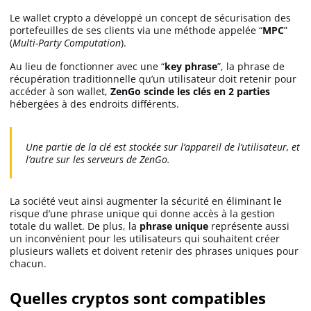
Le wallet crypto a développé un concept de sécurisation des
MEXC avis
portefeuilles de ses clients via une méthode appelée “
MPC
”
(
Multi-Party Computation
).
Au lieu de fonctionner avec une “
key phrase
”, la phrase de
Weex avis
récupération traditionnelle qu’un utilisateur doit retenir pour
accéder à son wallet,
ZenGo scinde les clés en 2 parties
hébergées à des endroits différents.
Bitunix avis
Une partie de la clé est stockée sur l’appareil de l’utilisateur, et
Bitmart avis
l’autre sur les serveurs de ZenGo.
La société veut ainsi augmenter la sécurité en éliminant le
risque d’une phrase unique qui donne accès à la gestion
totale du wallet. De plus, la
phrase unique
représente aussi
un inconvénient pour les utilisateurs qui souhaitent créer
plusieurs wallets et doivent retenir des phrases uniques pour
chacun.
Quelles cryptos sont compatibles