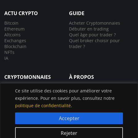
ACTU CRYPTO
GUIDE
Bitcoin
Acheter Cryptomonnaies
Ethereum
Débuter en trading
Altcoins
Quel âge pour trader ?
Exchanges
Quel broker choisir pour
Blockchain
trader ?
NFTs
IA
CRYPTOMONNAIES
À PROPOS
Comprendre la crypto
À propos de nous
Ce site utilise des cookies pour améliorer votre
Lexique crypto
Nous contacter
expérience. Pour en savoir plus, consultez notre
Choisir le bon exchange
Application InvestX
Canal liquidations crypto
politique de confidentialité
.
Accepter
© InvestX 2025
CGU
Politique de confidentialité
Legal
Rejeter