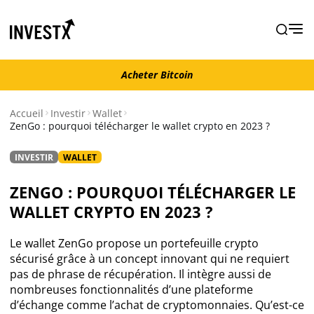
Acheter Bitcoin
Acheter Bitcoin
Accueil
Investir
Wallet
ZenGo : pourquoi télécharger le wallet crypto en 2023 ?
Actualités
INVESTIR
WALLET
Actualité Bitcoin
ZENGO : POURQUOI TÉLÉCHARGER LE
WALLET CRYPTO EN 2023 ?
Actualité Ethereum
Le wallet ZenGo propose un portefeuille crypto
Actualité Altcoins
sécurisé grâce à un concept innovant qui ne requiert
pas de phrase de récupération. Il intègre aussi de
nombreuses fonctionnalités d’une plateforme
Actualité NFT
d’échange comme l’achat de cryptomonnaies. Qu’est-ce