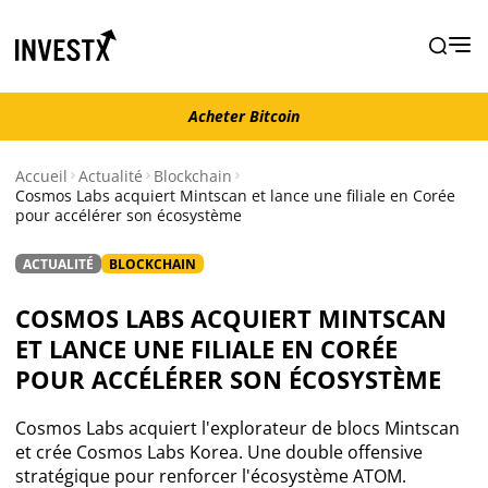
Acheter Bitcoin
Acheter Bitcoin
Accueil
Actualité
Blockchain
Cosmos Labs acquiert Mintscan et lance une filiale en Corée
pour accélérer son écosystème
Actualité
ACTUALITÉ
BLOCKCHAIN
Actualité Bitcoin
COSMOS LABS ACQUIERT MINTSCAN
Actualité Ethereum
ET LANCE UNE FILIALE EN CORÉE
POUR ACCÉLÉRER SON ÉCOSYSTÈME
Actualité Altcoins
Cosmos Labs acquiert l'explorateur de blocs Mintscan
et crée Cosmos Labs Korea. Une double offensive
Actualité NFT
stratégique pour renforcer l'écosystème ATOM.