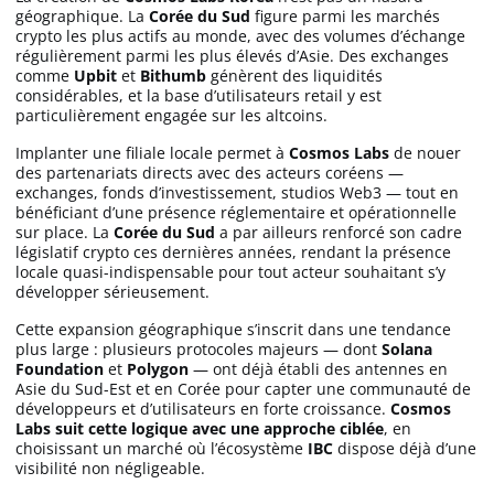
géographique. La
Corée du Sud
figure parmi les marchés
crypto les plus actifs au monde, avec des volumes d’échange
régulièrement parmi les plus élevés d’Asie. Des exchanges
comme
Upbit
et
Bithumb
génèrent des liquidités
considérables, et la base d’utilisateurs retail y est
particulièrement engagée sur les altcoins.
Implanter une filiale locale permet à
Cosmos Labs
de nouer
des partenariats directs avec des acteurs coréens —
exchanges, fonds d’investissement, studios Web3 — tout en
bénéficiant d’une présence réglementaire et opérationnelle
sur place. La
Corée du Sud
a par ailleurs renforcé son cadre
législatif crypto ces dernières années, rendant la présence
locale quasi-indispensable pour tout acteur souhaitant s’y
développer sérieusement.
Cette expansion géographique s’inscrit dans une tendance
plus large : plusieurs protocoles majeurs — dont
Solana
Foundation
et
Polygon
— ont déjà établi des antennes en
Asie du Sud-Est et en Corée pour capter une communauté de
développeurs et d’utilisateurs en forte croissance.
Cosmos
Labs suit cette logique avec une approche ciblée
, en
choisissant un marché où l’écosystème
IBC
dispose déjà d’une
visibilité non négligeable.