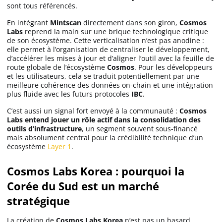
sont tous référencés.
Apprendre
En intégrant
Mintscan
directement dans son giron,
Cosmos
Labs
reprend la main sur une brique technologique critique
Indicateurs techniques
de son écosystème. Cette verticalisation n’est pas anodine :
elle permet à l’organisation de centraliser le développement,
d’accélérer les mises à jour et d’aligner l’outil avec la feuille de
route globale de l’écosystème
Cosmos
. Pour les développeurs
et les utilisateurs, cela se traduit potentiellement par une
Investir
meilleure cohérence des données on-chain et une intégration
plus fluide avec les futurs protocoles
IBC
.
Meilleures plateformes
C’est aussi un signal fort envoyé à la communauté :
Cosmos
Labs entend jouer un rôle actif dans la consolidation des
Meilleurs wallets
outils d’infrastructure
, un segment souvent sous-financé
mais absolument central pour la crédibilité technique d’un
écosystème
Layer 1
.
Cosmos Labs Korea : pourquoi la
Corée du Sud est un marché
stratégique
La création de
Cosmos Labs Korea
n’est pas un hasard