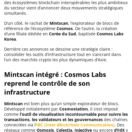
des écosystèmes blockchain interopérables les plus ambitieux
du secteur vient d’annoncer deux mouvements stratégiques
simultanés.
Solana (SOL)
D’un côté, le rachat de
Mintscan
, l’explorateur de blocs de
référence de l’écosystème
Cosmos
. De l’autre, la création
Ripple (XRP)
d’une filiale dédiée en
Corée du Sud
, baptisée
Cosmos Labs
Korea
.
Derrière ces annonces se dessine une stratégie claire :
Dogecoin (DOGE)
consolider les outils d’infrastructure tout en s’ancrant dans
l’un des marchés crypto les plus dynamiques d’Asie.
Binance Coin (BNB)
Mintscan intégré : Cosmos Labs
reprend le contrôle de son
infrastructure
Trading
C’est quoi ?
Mintscan
est bien plus qu’un simple explorateur de blocs.
Développé initialement par
Cosmostation
, il s’est imposé
comme
l’outil de visualisation incontournable pour suivre les
transactions, les validateurs et les gouvernances
des chaînes
Meilleur Broker
connectées via l’
IBC (Inter-Blockchain Communication)
. Des
réseaux comme
Osmosis
,
Celestia
,
Injective
ou encore
dYdX
y