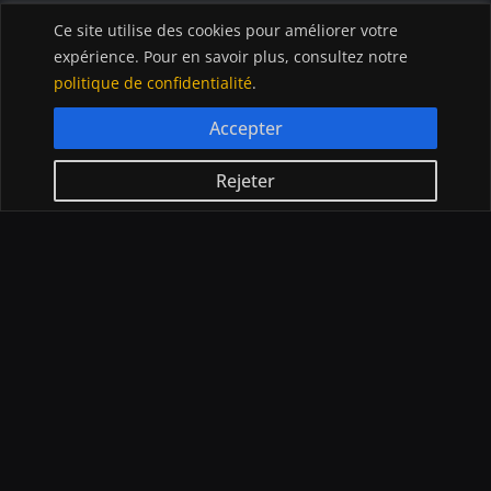
Ce site utilise des cookies pour améliorer votre
expérience. Pour en savoir plus, consultez notre
ACTU CRYPTO
GUIDE
politique de confidentialité
.
Bitcoin
Acheter Cryptomonnaies
Ethereum
Débuter en trading
Accepter
Altcoins
Quel âge pour trader ?
Exchanges
Quel broker choisir pour
Rejeter
Blockchain
trader ?
NFTs
IA
CRYPTOMONNAIES
À PROPOS
Comprendre la crypto
À propos de nous
Lexique crypto
Nous contacter
Choisir le bon exchange
Application InvestX
Canal liquidations crypto
© InvestX 2025
CGU
Politique de confidentialité
Legal