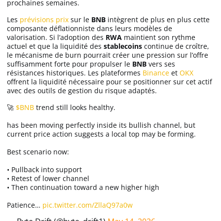
prochaines semaines.
Les
prévisions prix
sur le
BNB
intègrent de plus en plus cette
composante déflationniste dans leurs modèles de
valorisation. Si l’adoption des
RWA
maintient son rythme
actuel et que la liquidité des
stablecoins
continue de croître,
le mécanisme de burn pourrait créer une pression sur l’offre
suffisamment forte pour propulser le
BNB
vers ses
résistances historiques. Les plateformes
Binance
et
OKX
offrent la liquidité nécessaire pour se positionner sur cet actif
avec des outils de gestion du risque adaptés.
🚀
$BNB
trend still looks healthy.
has been moving perfectly inside its bullish channel, but
current price action suggests a local top may be forming.
Best scenario now:
• Pullback into support
• Retest of lower channel
• Then continuation toward a new higher high
Patience…
pic.twitter.com/ZllaQ97a0w