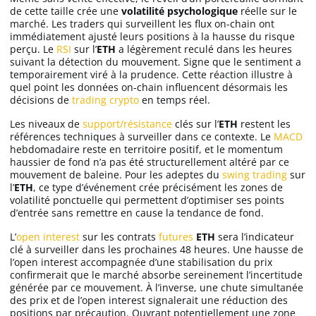
de cette taille crée une
volatilité psychologique
réelle sur le
marché. Les traders qui surveillent les flux on-chain ont
immédiatement ajusté leurs positions à la hausse du risque
perçu. Le
RSI
sur l’
ETH
a légèrement reculé dans les heures
suivant la détection du mouvement. Signe que le sentiment a
temporairement viré à la prudence. Cette réaction illustre à
quel point les données on-chain influencent désormais les
décisions de
trading crypto
en temps réel.
Les niveaux de
support/résistance
clés sur l’
ETH
restent les
références techniques à surveiller dans ce contexte. Le
MACD
hebdomadaire reste en territoire positif, et le momentum
haussier de fond n’a pas été structurellement altéré par ce
mouvement de baleine. Pour les adeptes du
swing trading
sur
l’
ETH
, ce type d’événement crée précisément les zones de
volatilité ponctuelle qui permettent d’optimiser ses points
d’entrée sans remettre en cause la tendance de fond.
L’
open interest
sur les contrats
futures
ETH
sera l’indicateur
clé à surveiller dans les prochaines 48 heures. Une hausse de
l’open interest accompagnée d’une stabilisation du prix
confirmerait que le marché absorbe sereinement l’incertitude
générée par ce mouvement. À l’inverse, une chute simultanée
des prix et de l’open interest signalerait une réduction des
positions par précaution. Ouvrant potentiellement une zone