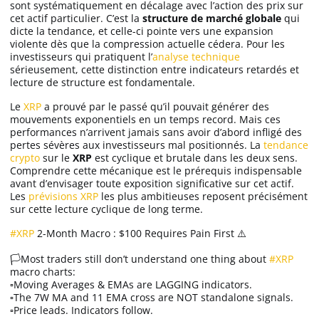
sont systématiquement en décalage avec l’action des prix sur
cet actif particulier. C’est la
structure de marché globale
qui
dicte la tendance, et celle-ci pointe vers une expansion
violente dès que la compression actuelle cédera. Pour les
investisseurs qui pratiquent l’
analyse technique
sérieusement, cette distinction entre indicateurs retardés et
lecture de structure est fondamentale.
Le
XRP
a prouvé par le passé qu’il pouvait générer des
mouvements exponentiels en un temps record. Mais ces
performances n’arrivent jamais sans avoir d’abord infligé des
pertes sévères aux investisseurs mal positionnés. La
tendance
crypto
sur le
XRP
est cyclique et brutale dans les deux sens.
Comprendre cette mécanique est le prérequis indispensable
avant d’envisager toute exposition significative sur cet actif.
Les
prévisions XRP
les plus ambitieuses reposent précisément
sur cette lecture cyclique de long terme.
#XRP
2-Month Macro : $100 Requires Pain First ⚠️
🏳️Most traders still don’t understand one thing about
#XRP
macro charts:
▫️Moving Averages & EMAs are LAGGING indicators.
▫️The 7W MA and 11 EMA cross are NOT standalone signals.
▫️Price leads. Indicators follow.