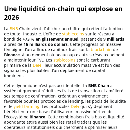
Une liquidité on-chain qui explose en
2026
La
BNB
Chain vient d’afficher un chiffre qui retient l’attention
de toute l’industrie. L’offre de
stablecoins
sur le réseau a
bondi de
+73 % en glissement annuel
, passant de
9 milliards
à près de
16 milliards de dollars
. Cette progression massive
témoigne d’un afflux de capitaux frais sur la
blockchain
de
Binance
, à un moment où beaucoup d’autres réseaux peinent
à maintenir leur TVL. Les
stablecoins
sont le carburant
primaire de la
DeFi
: leur accumulation massive est l’un des
signaux les plus fiables d’un déploiement de capital
imminent.
Cette dynamique n’est pas accidentelle. La
BNB Chain
a
systématiquement réduit ses frais de transaction et amélioré
ses temps de confirmation, créant un environnement
favorable pour les protocoles de lending, les pools de liquidité
et le
yield farming
. Les protocoles
DeFi
qui s’y déploient
bénéficient d’une base d’utilisateurs massive héritée de
l’écosystème
Binance
. Cette combinaison frais bas et liquidité
abondante attire aussi bien les retail traders que les
opérateurs institutionnels qui cherchent à optimiser leurs