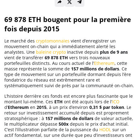
Solana (SOL)
69 878 ETH bougent pour la première
fois depuis 2015
Ripple (XRP)
Le marché des
cryptomonnaies
vient d’enregistrer un
mouvement on-chain qui a immédiatement alerté les
analystes. Une
baleine crypto
inactive depuis
plus de 9 ans
Dogecoin (DOGE)
vient de transférer
69 878 ETH
vers trois nouveaux
portefeuilles distincts. Au cours actuel de l’
Ethereum
, cette
masse représente la somme de
157 millions de dollars
. Ce
Binance Coin (BNB)
type de mouvement sur un portefeuille dormant depuis l’ère
fondatrice du réseau est extrêmement rare et
systématiquement suivi de près par la communauté on-chain.
L’histoire derrière ces fonds est encore plus fascinante que le
Trading
montant lui-même. Ces
ETH
ont été acquis lors de l’
ICO
d’
Ethereum
en
2015
, à un prix d’environ
0,31 $ par token
. Le
C’est quoi ?
retour sur investissement accumulé depuis est proprement
stratosphérique : à
157 millions de dollars
de valeur actuelle,
le multiplicateur dépasse
500x
depuis le prix d’achat initial.
Meilleur Broker
C’est l’illustration parfaite de la puissance du
HODL
sur un
actif fondamental, sur une durée que peu d’investisseurs ont