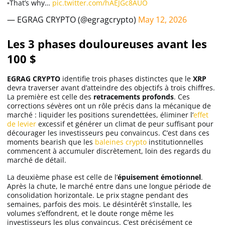
▫️That’s why…
pic.twitter.com/hAEJGc8AUO
— EGRAG CRYPTO (@egragcrypto)
May 12, 2026
Les 3 phases douloureuses avant les
100 $
EGRAG CRYPTO
identifie trois phases distinctes que le
XRP
devra traverser avant d’atteindre des objectifs à trois chiffres.
La première est celle des
retracements profonds
. Ces
corrections sévères ont un rôle précis dans la mécanique de
marché : liquider les positions surendettées, éliminer l’
effet
de levier
excessif et générer un climat de peur suffisant pour
décourager les investisseurs peu convaincus. C’est dans ces
moments bearish que les
baleines crypto
institutionnelles
commencent à accumuler discrètement, loin des regards du
marché de détail.
La deuxième phase est celle de l’
épuisement émotionnel
.
Après la chute, le marché entre dans une longue période de
consolidation horizontale. Le prix stagne pendant des
semaines, parfois des mois. Le désintérêt s’installe, les
volumes s’effondrent, et le doute ronge même les
investisseurs les plus convaincus. C’est précisément ce