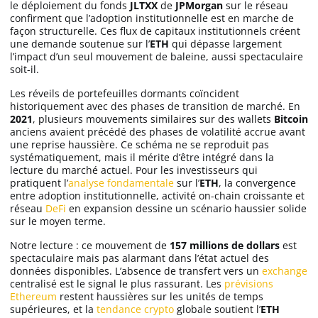
le déploiement du fonds
JLTXX
de
JPMorgan
sur le réseau
confirment que l’adoption institutionnelle est en marche de
façon structurelle. Ces flux de capitaux institutionnels créent
une demande soutenue sur l’
ETH
qui dépasse largement
l’impact d’un seul mouvement de baleine, aussi spectaculaire
soit-il.
Les réveils de portefeuilles dormants coïncident
historiquement avec des phases de transition de marché. En
2021
, plusieurs mouvements similaires sur des wallets
Bitcoin
anciens avaient précédé des phases de volatilité accrue avant
une reprise haussière. Ce schéma ne se reproduit pas
systématiquement, mais il mérite d’être intégré dans la
lecture du marché actuel. Pour les investisseurs qui
pratiquent l’
analyse fondamentale
sur l’
ETH
, la convergence
entre adoption institutionnelle, activité on-chain croissante et
réseau
DeFi
en expansion dessine un scénario haussier solide
sur le moyen terme.
Notre lecture : ce mouvement de
157 millions de dollars
est
spectaculaire mais pas alarmant dans l’état actuel des
données disponibles. L’absence de transfert vers un
exchange
centralisé est le signal le plus rassurant. Les
prévisions
Ethereum
restent haussières sur les unités de temps
supérieures, et la
tendance crypto
globale soutient l’
ETH