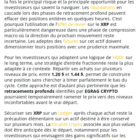
la fois le principal risque et la principale opportunité pour les
investisseurs qui savent la naviguer. Les
liquidations
en
cascade lors des phases de retracement profond peuvent
effacer des positions entières en quelques heures. C’est
pourquoi l’utilisation de l’
effet de levier
sur le
XRP
est
particulièrement dangereuse dans une phase de compression
macro où la direction du prochain mouvement reste
incertaine. Les adeptes des
futures
sur cet actif doivent
dimensionner leurs positions avec une prudence maximale.
Pour les investisseurs qui adoptent une logique de
HODL
sur
le long terme, une stratégie d’entrée fractionnée reste la plus
adaptée à ce contexte. Répartir ses achats sur plusieurs
niveaux de prix, entre
1,20 $
et
1,44 $
, permet de construire
une position sans chercher à timer parfaitement le bas du
cycle. Cette approche est d’autant plus pertinente que les
retracements profonds
identifiés par
EGRAG CRYPTO
pourraient temporairement ramener le prix vers des niveaux
inconfortables avant le vrai départ.
Sécuriser ses
XRP
sur un
Ledger
après chaque achat reste la
précaution élémentaire sur un actif destiné à être conservé
sur plusieurs mois. La
fiscalité crypto
associée aux plus-values
doit être anticipée dès le départ, notamment pour les
investisseurs qui envisagent des gains significatifs sur les