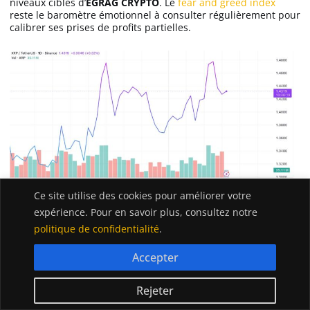
niveaux cibles d’
EGRAG CRYPTO
. Le
fear and greed index
reste le baromètre émotionnel à consulter régulièrement pour
calibrer ses prises de profits partielles.
Ce site utilise des cookies pour améliorer votre
expérience. Pour en savoir plus, consultez notre
politique de confidentialité
.
Accepter
Le XRP peut-il vraiment atteindre les
Rejeter
100 $ lors de ce cycle ?