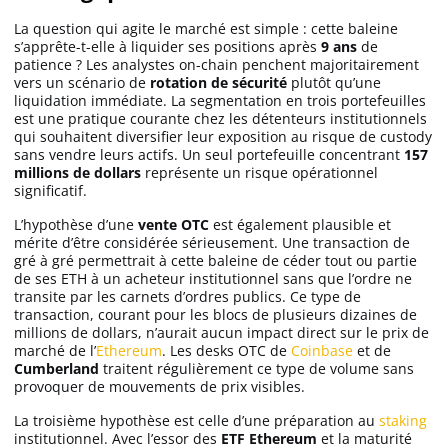
La question qui agite le marché est simple : cette baleine
s’apprête-t-elle à liquider ses positions après
9 ans
de
patience ? Les analystes on-chain penchent majoritairement
vers un scénario de
rotation de sécurité
plutôt qu’une
liquidation immédiate. La segmentation en trois portefeuilles
est une pratique courante chez les détenteurs institutionnels
qui souhaitent diversifier leur exposition au risque de custody
sans vendre leurs actifs. Un seul portefeuille concentrant
157
millions de dollars
représente un risque opérationnel
significatif.
L’hypothèse d’une
vente OTC
est également plausible et
mérite d’être considérée sérieusement. Une transaction de
gré à gré permettrait à cette baleine de céder tout ou partie
de ses ETH à un acheteur institutionnel sans que l’ordre ne
transite par les carnets d’ordres publics. Ce type de
transaction, courant pour les blocs de plusieurs dizaines de
millions de dollars, n’aurait aucun impact direct sur le prix de
marché de l’
Ethereum
. Les desks OTC de
Coinbase
et de
Cumberland
traitent régulièrement ce type de volume sans
provoquer de mouvements de prix visibles.
La troisième hypothèse est celle d’une préparation au
staking
institutionnel. Avec l’essor des
ETF Ethereum
et la maturité