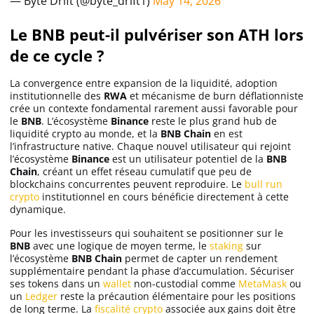
— Byte Drift (@byte_drift1)
May 14, 2026
Le BNB peut-il pulvériser son ATH lors
de ce cycle ?
La convergence entre expansion de la liquidité, adoption
institutionnelle des
RWA
et mécanisme de burn déflationniste
crée un contexte fondamental rarement aussi favorable pour
le
BNB
. L’écosystème
Binance
reste le plus grand hub de
liquidité crypto au monde, et la
BNB Chain
en est
l’infrastructure native. Chaque nouvel utilisateur qui rejoint
l’écosystème
Binance
est un utilisateur potentiel de la
BNB
Chain
, créant un effet réseau cumulatif que peu de
blockchains concurrentes peuvent reproduire. Le
bull run
crypto
institutionnel en cours bénéficie directement à cette
dynamique.
Pour les investisseurs qui souhaitent se positionner sur le
BNB
avec une logique de moyen terme, le
staking
sur
l’écosystème
BNB Chain
permet de capter un rendement
supplémentaire pendant la phase d’accumulation. Sécuriser
ses tokens dans un
wallet
non-custodial comme
MetaMask
ou
un
Ledger
reste la précaution élémentaire pour les positions
de long terme. La
fiscalité crypto
associée aux gains doit être