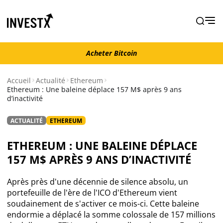
Acheter Bitcoin
Acheter Bitcoin
Accueil
Actualité
Ethereum
Ethereum : Une baleine déplace 157 M$ après 9 ans
d’inactivité
Actualité
ACTUALITÉ
ETHEREUM
Actualité Bitcoin
ETHEREUM : UNE BALEINE DÉPLACE
Actualité Ethereum
157 M$ APRÈS 9 ANS D’INACTIVITÉ
Actualité Altcoins
Après près d'une décennie de silence absolu, un
portefeuille de l'ère de l'ICO d'Ethereum vient
soudainement de s'activer ce mois-ci. Cette baleine
Actualité NFT
endormie a déplacé la somme colossale de 157 millions