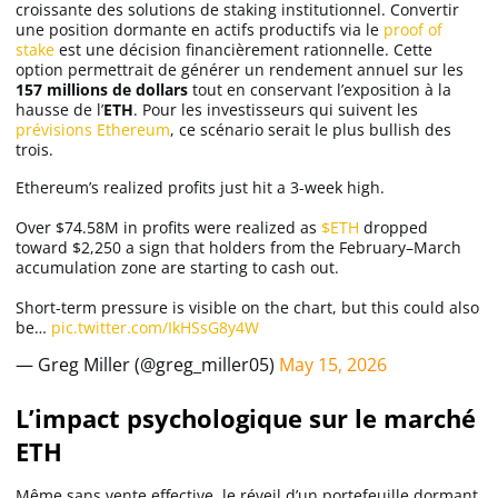
croissante des solutions de staking institutionnel. Convertir
une position dormante en actifs productifs via le
proof of
stake
est une décision financièrement rationnelle. Cette
option permettrait de générer un rendement annuel sur les
157 millions de dollars
tout en conservant l’exposition à la
hausse de l’
ETH
. Pour les investisseurs qui suivent les
prévisions Ethereum
, ce scénario serait le plus bullish des
trois.
Ethereum’s realized profits just hit a 3-week high.
Over $74.58M in profits were realized as
$ETH
dropped
toward $2,250 a sign that holders from the February–March
accumulation zone are starting to cash out.
Short-term pressure is visible on the chart, but this could also
be…
pic.twitter.com/IkHSsG8y4W
— Greg Miller (@greg_miller05)
May 15, 2026
L’impact psychologique sur le marché
ETH
Même sans vente effective, le réveil d’un portefeuille dormant