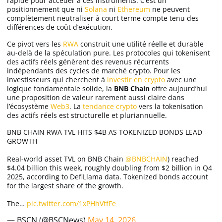
rapide pour accéder à ces instruments. C’est un
positionnement que ni
Solana
ni
Ethereum
ne peuvent
complètement neutraliser à court terme compte tenu des
différences de coût d’exécution.
Ce pivot vers les
RWA
construit une utilité réelle et durable
au-delà de la spéculation pure. Les protocoles qui tokenisent
des actifs réels génèrent des revenus récurrents
indépendants des cycles de marché crypto. Pour les
investisseurs qui cherchent à
investir en crypto
avec une
logique fondamentale solide, la
BNB Chain
offre aujourd’hui
une proposition de valeur rarement aussi claire dans
l’écosystème
Web3
. La
tendance crypto
vers la tokenisation
des actifs réels est structurelle et pluriannuelle.
BNB CHAIN RWA TVL HITS $4B AS TOKENIZED BONDS LEAD
GROWTH
Real-world asset TVL on BNB Chain
@BNBCHAIN
) reached
$4.04 billion this week, roughly doubling from $2 billion in Q4
2025, according to DefiLlama data. Tokenized bonds account
for the largest share of the growth.
The…
pic.twitter.com/1xPHhVtfFe
— BSCN (@BSCNews)
May 14, 2026