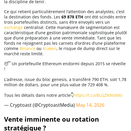
la discipline de tenir.
Apprendre
Ce qui retient particulièrement l’attention des analystes, c’est
la destination des fonds. Les
69 878 ETH
ont été scindés entre
trois portefeuilles distincts, sans être envoyés vers un
Indicateurs techniques
exchange
centralisé. Cette manœuvre de segmentation est
caractéristique d’une gestion patrimoniale sophistiquée plutôt
que d’une préparation à une vente immédiate. Tant que les
fonds ne rejoignent pas les carnets d’ordres d’une plateforme
Investir
comme
Binance
ou
Kraken
, le risque de dump direct sur le
marché reste limité.
Meilleures plateformes
😴 Un portefeuille Ethereum endormi depuis 2015 se réveille
!
Meilleurs wallets
L’adresse, issue du bloc genesis, a transféré 790 ETH, soit 1,78
million de dollars, pour une plus-value de 729 408 %.
Tous les détails dans notre article👇
https://t.co/BLGZNNvIMo
— Cryptoast (@CryptoastMedia)
May 14, 2026
Vente imminente ou rotation
stratégique ?