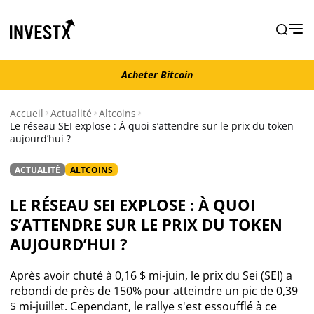
Acheter Bitcoin
Acheter Bitcoin
Accueil
Actualité
Altcoins
Le réseau SEI explose : À quoi s’attendre sur le prix du token
aujourd’hui ?
Actualité
ACTUALITÉ
ALTCOINS
Actualité Bitcoin
LE RÉSEAU SEI EXPLOSE : À QUOI
Actualité Ethereum
S’ATTENDRE SUR LE PRIX DU TOKEN
AUJOURD’HUI ?
Actualité Altcoins
Après avoir chuté à 0,16 $ mi-juin, le prix du Sei (SEI) a
rebondi de près de 150% pour atteindre un pic de 0,39
Actualité NFT
$ mi-juillet. Cependant, le rallye s'est essoufflé à ce