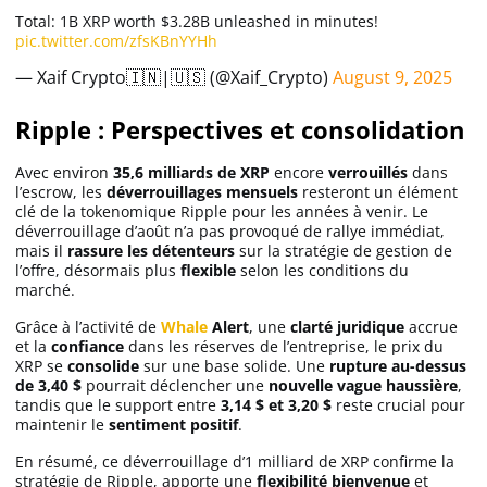
Total: 1B XRP worth $3.28B unleashed in minutes!
pic.twitter.com/zfsKBnYYHh
— Xaif Crypto🇮🇳|🇺🇸 (@Xaif_Crypto)
August 9, 2025
Ripple : Perspectives et consolidation
Avec environ
35,6 milliards de XRP
encore
verrouillés
dans
l’escrow, les
déverrouillages mensuels
resteront un élément
clé de la tokenomique Ripple pour les années à venir. Le
déverrouillage d’août n’a pas provoqué de rallye immédiat,
mais il
rassure les détenteurs
sur la stratégie de gestion de
l’offre, désormais plus
flexible
selon les conditions du
marché.
Grâce à l’activité de
Whale
Alert
, une
clarté juridique
accrue
et la
confiance
dans les réserves de l’entreprise, le prix du
XRP se
consolide
sur une base solide. Une
rupture au-dessus
de 3,40 $
pourrait déclencher une
nouvelle vague haussière
,
tandis que le support entre
3,14 $ et 3,20 $
reste crucial pour
maintenir le
sentiment positif
.
En résumé, ce déverrouillage d’1 milliard de XRP confirme la
stratégie de Ripple, apporte une
flexibilité bienvenue
et