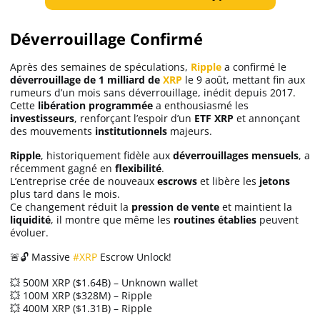
Déverrouillage Confirmé
Après des semaines de spéculations,
Ripple
a confirmé le
déverrouillage de 1 milliard de
XRP
le 9 août, mettant fin aux
rumeurs d’un mois sans déverrouillage, inédit depuis 2017.
Cette
libération programmée
a enthousiasmé les
investisseurs
, renforçant l’espoir d’un
ETF XRP
et annonçant
des mouvements
institutionnels
majeurs.
Ripple
, historiquement fidèle aux
déverrouillages mensuels
, a
récemment gagné en
flexibilité
.
L’entreprise crée de nouveaux
escrows
et libère les
jetons
plus tard dans le mois.
Ce changement réduit la
pression de vente
et maintient la
liquidité
, il montre que même les
routines établies
peuvent
évoluer.
🚨🔓 Massive
#XRP
Escrow Unlock!
💥 500M XRP ($1.64B) – Unknown wallet
💥 100M XRP ($328M) – Ripple
💥 400M XRP ($1.31B) – Ripple