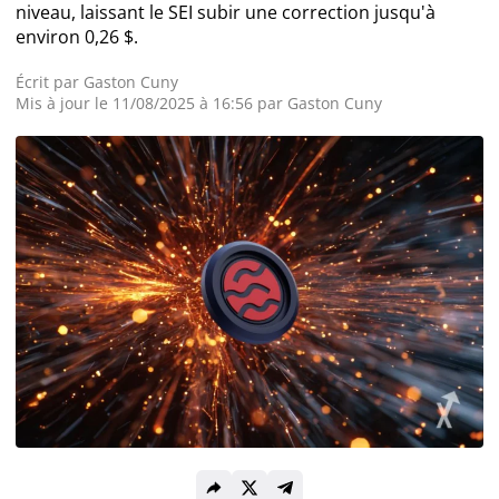
niveau, laissant le SEI subir une correction jusqu'à
environ 0,26 $.
Actualité Exchanges
Écrit par
Gaston Cuny
Actualité IA
Mis à jour le 11/08/2025 à 16:56 par
Gaston Cuny
Guides
Acheter Cryptomonnaies
Prédictions
Cryptomonnaies
Bitcoin (BTC)
Ethereum (ETH)