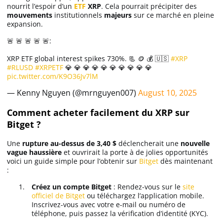
nourrit l’espoir d’un
ETF
XRP
. Cela pourrait précipiter des
mouvements
institutionnels
majeurs
sur ce marché en pleine
expansion.
🚨 🚨 🚨 🚨 🚨:
XRP ETF global interest spikes 730%. 📃 🪙 💰 🇺🇸
#XRP
#RLUSD
#XRPETF
💎 💎 💎 💎 💎 💎 💎 💎 💎 💎
pic.twitter.com/K9O36Jv7lM
— Kenny Nguyen (@mrnguyen007)
August 10, 2025
Comment acheter facilement du XRP sur
Bitget ?
Une
rupture au-dessus de 3,40 $
déclencherait une
nouvelle
vague haussière
et ouvrirait la porte à de jolies opportunités
voici un guide simple pour l’obtenir sur
Bitget
dès maintenant
:
Créez un compte Bitget
: Rendez-vous sur le
site
officiel de Bitget
ou téléchargez l’application mobile.
Inscrivez-vous avec votre e-mail ou numéro de
téléphone, puis passez la vérification d’identité (KYC).