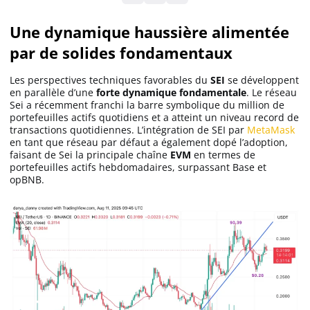
Une dynamique haussière alimentée
Solana (SOL)
par de solides fondamentaux
Ripple (XRP)
Les perspectives techniques favorables du
SEI
se développent
en parallèle d’une
forte
dynamique
fondamentale
. Le réseau
Sei a récemment franchi la barre symbolique du million de
portefeuilles actifs quotidiens et a atteint un niveau record de
Dogecoin (DOGE)
transactions quotidiennes. L’intégration de SEI par
MetaMask
en tant que réseau par défaut a également dopé l’adoption,
faisant de Sei la principale chaîne
EVM
en termes de
Binance Coin (BNB)
portefeuilles actifs hebdomadaires, surpassant Base et
opBNB.
Trading
C’est quoi ?
Meilleur Broker