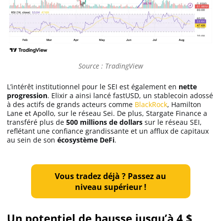
Apprendre
Indicateurs techniques
Source : TradingView
Investir
L’intérêt institutionnel pour le SEI est également en
nette
progression
. Elixir a ainsi lancé fastUSD, un stablecoin adossé
Meilleures plateformes
à des actifs de grands acteurs comme
BlackRock
, Hamilton
Lane et Apollo, sur le réseau Sei. De plus, Stargate Finance a
transféré plus de
500 millions de dollars
sur le réseau SEI,
Meilleurs wallets
reflétant une confiance grandissante et un afflux de capitaux
au sein de son
écosystème DeFi
.
Vous tradez déjà ? Passez au
niveau supérieur !
Un potentiel de hausse jusqu’à 4 $