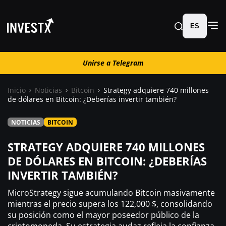
ES
Unirse a Telegram
Unirse a Telegram
Inicio
Noticias
Bitcoin
Strategy adquiere 740 millones
de dólares en Bitcoin: ¿Deberías invertir también?
Noticias
NOTICIAS
BITCOIN
Guías
STRATEGY ADQUIERE 740 MILLONES
DE DÓLARES EN BITCOIN: ¿DEBERÍAS
Trading
INVERTIR TAMBIÉN?
MicroStrategy sigue acumulando Bitcoin masivamente
¿ Dónde comprar ?
mientras el precio supera los 122,000 $, consolidando
su posición como el mayor poseedor público de la