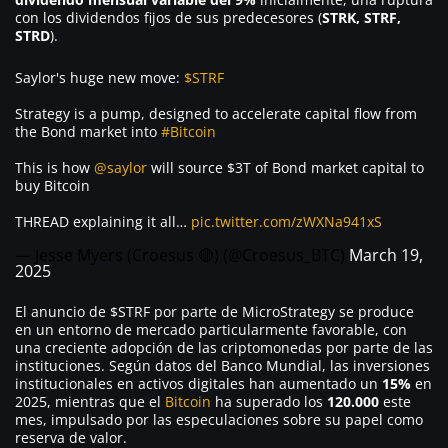
con los dividendos fijos de sus predecesores (
STRK, STRF,
STRD
).
Saylor's huge new move:
$STRF
Strategy is a pump, designed to accelerate capital flow from
the Bond market into
#Bitcoin
This is how
@saylor
will source $3T of Bond market capital to
buy Bitcoin
THREAD explaining it all…
pic.twitter.com/zWXNa941xS
— Jesse Myers (Croesus 🔴) (@Croesus_BTC)
March 19,
2025
El anuncio de $STRF por parte de MicroStrategy se produce
en un entorno de mercado particularmente favorable, con
una creciente adopción de las criptomonedas por parte de las
instituciones. Según datos del Banco Mundial, las inversiones
institucionales en activos digitales han aumentado un
15%
en
2025, mientras que el
Bitcoin
ha superado los
120.000
este
mes, impulsado por las especulaciones sobre su papel como
reserva de valor.