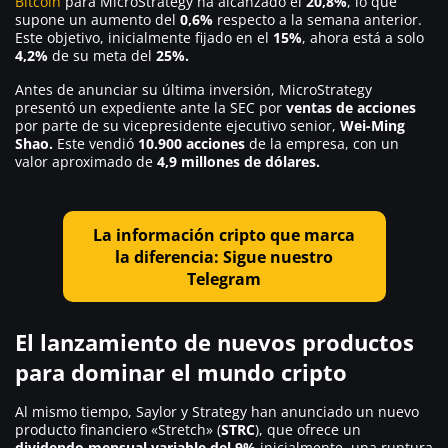
Bitcoin
para MicroStrategy ha alcanzado el
20,8%
, lo que
supone un aumento del
0,6%
respecto a la semana anterior.
Este objetivo, inicialmente fijado en el
15%
, ahora está a solo
4,2%
de su meta del
25%.
Antes de anunciar su última inversión, MicroStrategy
presentó un expediente ante la SEC por
ventas de acciones
por parte de su vicepresidente ejecutivo senior,
Wei-Ming
Shao.
Este vendió
10.900 acciones
de la empresa, con un
valor aproximado de
4,9 millones de dólares.
La información cripto que marca
la diferencia: Sigue nuestro
Telegram
El lanzamiento de nuevos productos
para dominar el mundo cripto
Al mismo tiempo, Saylor y Strategy han anunciado un nuevo
producto financiero «Stretch» (
STRC
), que ofrece un
dividendo mensual variable del 9%
inicialmente, una ruptura