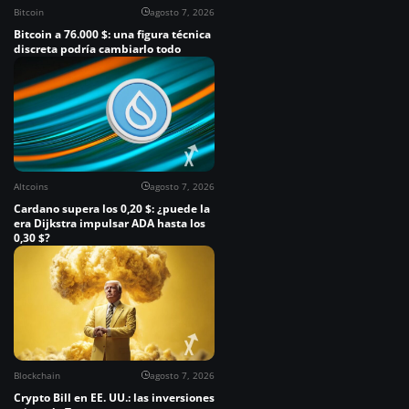
Bitcoin
agosto 7, 2026
Bitcoin a 76.000 $: una figura técnica
discreta podría cambiarlo todo
Altcoins
agosto 7, 2026
Cardano supera los 0,20 $: ¿puede la
era Dijkstra impulsar ADA hasta los
0,30 $?
Blockchain
agosto 7, 2026
Crypto Bill en EE. UU.: las inversiones